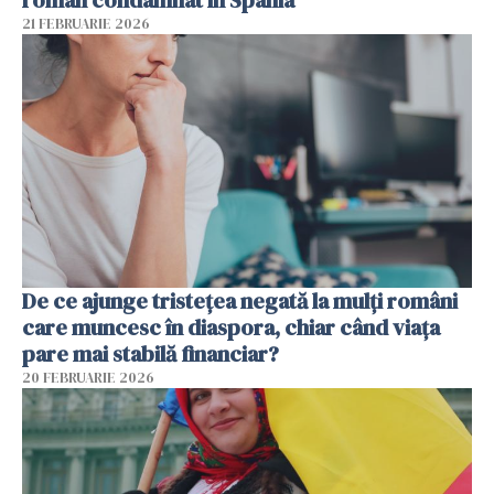
român condamnat în Spania
21 FEBRUARIE 2026
De ce ajunge tristețea negată la mulți români
care muncesc în diaspora, chiar când viața
pare mai stabilă financiar?
20 FEBRUARIE 2026