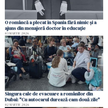
O româncă a plecat în Spania fără nimic și a
ajuns din menajeră doctor în educație
03 MARTIE 2026
Singura cale de evacuare a românilor din
Dubai: "Cu autocarul durează cam două zile"
02 MARTIE 2026