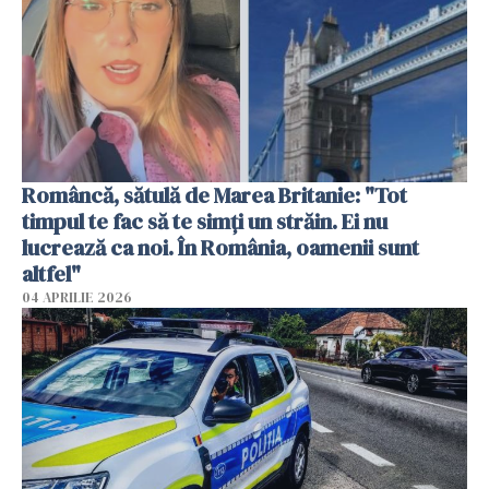
Româncă, sătulă de Marea Britanie: "Tot
timpul te fac să te simți un străin. Ei nu
lucrează ca noi. În România, oamenii sunt
altfel"
04 APRILIE 2026