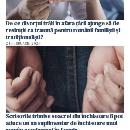
De ce divorțul trăit în afara țării ajunge să fie
resimțit ca traumă pentru românii familiști și
tradiționaliști?
24 FEBRUARIE 2026
Scrisorile trimise soacrei din închisoare îi pot
aduce un an suplimentar de închisoare unui