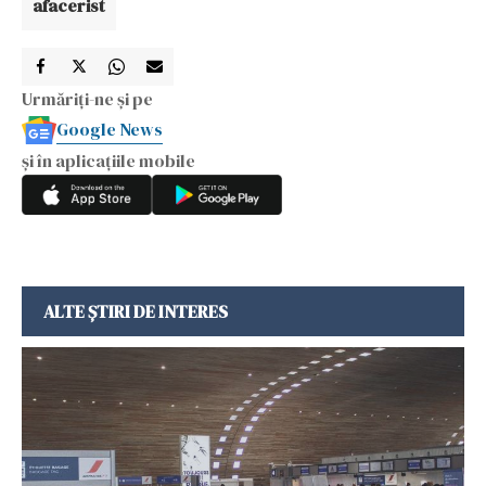
afacerist
Urmăriți-ne și pe
Google News
și în aplicațiile mobile
ALTE ȘTIRI DE INTERES