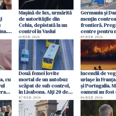
Mașină de lux, urmărită
Germania și D
i
de autoritățile din
mențin controal
u
Cehia, depistată la un
frontieră. Preg
ina.
control în Vaslui
centre pentru m
caută
respinși din UE
14 IULIE 2026
09 IULIE 2026
Două femei lovite
Incendii de veg
a, cu
mortal de un autobuz
uriașe în Franța
ul
scăpat de sub control,
și Portugalia. M
erau
în Lisabona. Alți 20 de
oameni au fost 
tă
oameni sunt răniți
07 IULIE 2026
06 IULIE 2026