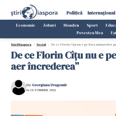
Politică
Internațional
Economie
Joburi
Monden
Sport
Educ
Povestea Mea
Eș
StiriDiaspora
›
Social
›
De ce Florin Cîțu nu e pe lista miniștrilor 
De ce Florin Cîțu nu e pe
aer încrederea”
De
Georgiana Dragomir
16 OCTOMBRIE 2021