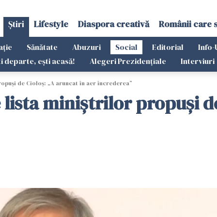
Știri
Lifestyle
Diaspora creativă
Românii care 
ație
Sănătate
Abuzuri
Social
Editorial
Info-
ti departe, ești acasă!
Alegeri Prezidențiale
Interviuri
propuși de Cioloș: „A aruncat în aer încrederea”
 lista miniștrilor propuși d