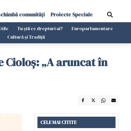
schimbă comunități
Proiecte Speciale
Utile
Tu știi ce drepturi ai?
Europarlamentare
Cultură și Tradiții
e Cioloș: „A aruncat în
CELE MAI CITITE