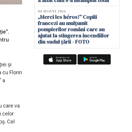
a aflat cum s-a întâmplat totul
04 AUGUST 2026
„Merci les héros!” Copiii
francezi au mulțumit
pompierilor români care au
ie”.
ajutat la stingerea incendiilor
ntru
din sudul țării - FOTO
iei și
 cu Florin
” a
u care va
 celor
oș. Cel