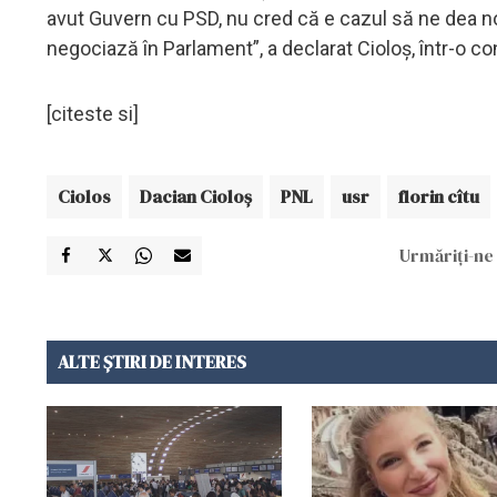
avut Guvern cu PSD, nu cred că e cazul să ne dea no
negociază în Parlament”, a declarat Cioloş, într-o co
[citeste si]
Ciolos
Dacian Cioloş
PNL
usr
florin cîtu
Urmăriți-ne 
ALTE ȘTIRI DE INTERES