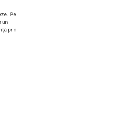
deze. Pe
s un
nță prin