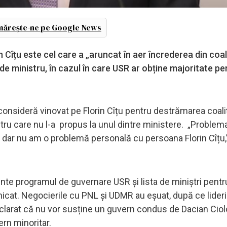
ărește-ne pe Google News
Cîțu este cel care a „aruncat în aer încrederea din coalț
t de ministru, în cazul în care USR ar obține majoritate pe
 consideră vinovat pe Florin Cîțu pentru destrămarea coaliț
ru care nu l-a propus la unul dintre ministere. „Problema
 dar nu am o problemă personală cu persoana Florin Cîțu,
nte programul de guvernare USR și lista de miniștri pentr
icat. Negocierile cu PNL și UDMR au eșuat, după ce liderii
clarat că nu vor susține un guvern condus de Dacian Ciol
rn minoritar.