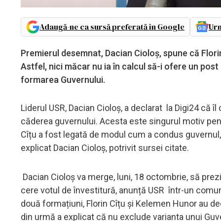
Adaugă-ne ca sursă preferată în Google
Urm
Premierul desemnat, Dacian Cioloș, spune că Florin 
Astfel, nici măcar nu ia în calcul să-i ofere un pos
formarea Guvernului.
Liderul USR, Dacian Cioloș, a declarat la Digi24 că îl
căderea guvernului. Acesta este singurul motiv pent
Cîțu a fost legată de modul cum a condus guvernul,
explicat Dacian Cioloș, potrivit sursei citate.
Dacian Cioloș va merge, luni, 18 octombrie, să prezi
cere votul de învestitură, anunță USR într-un comun
două formațiuni, Florin Cîțu și Kelemen Hunor au de
din urmă a explicat că nu exclude varianta unui Guve