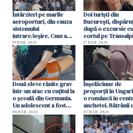
Întârzieri pe marile
Doi turiști din
aeroporturi, din cauza
București, dispăruț
sistemului
după o excursie c
intrare/ieșire. Cum a
cortul pe Transalp
ajuns o femeie să fie
Poliția și familia îi 
19 IULIE 2026
17 IULIE 2026
arestată în Cluj-Napoca
Două eleve rănite grav
Înșelăciune de
într-un atac cu cuțitul la
proporții în Ungari
o școală din Germania.
o româncă în centr
Un adolescent a fost
anchetei. Bătrânii 
arestat
puși să lase la poar
08 IULIE 2026
07 IULIE 2026
genți cu aur și bani