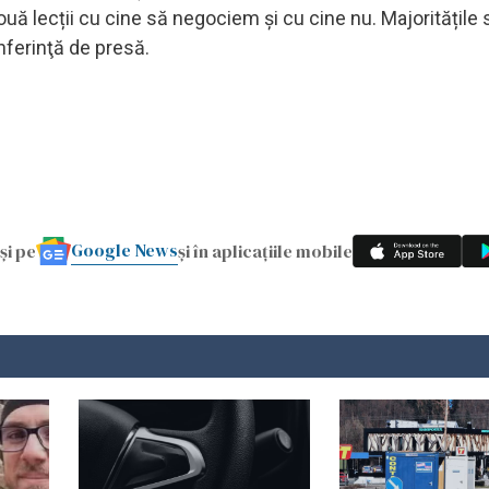
uă lecții cu cine să negociem și cu cine nu. Majoritățile 
nferinţă de presă.
Google News
și pe
și în aplicațiile mobile