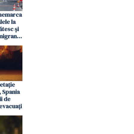
anemarca
ele la
ătesc și
igranții
etație
, Spania
ii de
evacuați