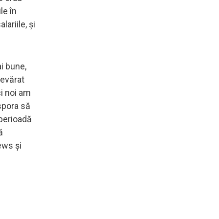
le în
ariile, și
ai bune,
devărat
ci noi am
aspora să
 perioadă
ă
ews și