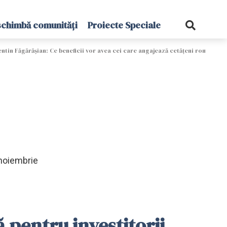
schimbă comunități
Proiecte Speciale
entin Făgărășian: Ce beneficii vor avea cei care angajează cetățeni români înt
 noiembrie
 pentru investitorii