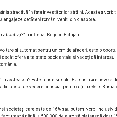
 atractivă în fața investitorilor străini. Acesta a vorbit
 să angajeze cetățeni români veniți din diaspora.
 atractivă?”,
a întrebat Bogdan Bolojan.
voltare și automat pentru un om de afaceri, este o oportu
 decât oferă alte state occidentale și vedeți că interesul
 România.
 să investească? Este foarte simplu. România are nevoie d
v din punct de vedere financiar pentru că taxele în Români
 unei societăți care este de 16% sau putem vorbi inclusiv 
re facturează până la 500.000 de euro să plătească doar 1