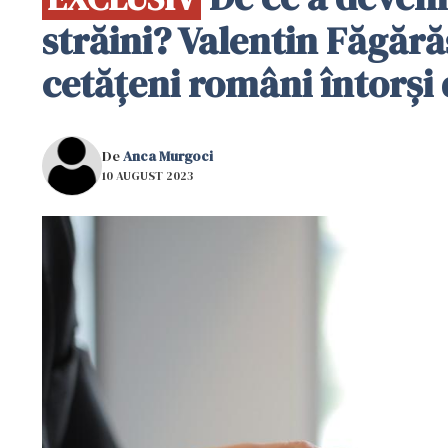
străini? Valentin Făgără
cetățeni români întorși 
De
Anca Murgoci
10 AUGUST 2023