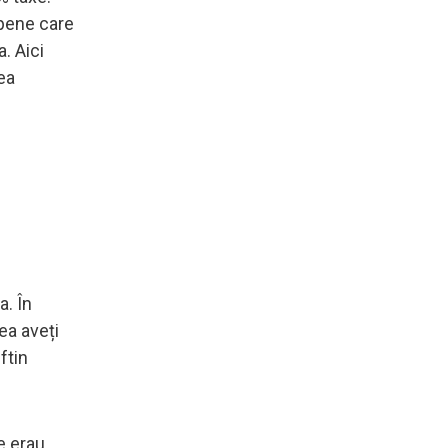
opene care
. Aici
ea
a. În
ea aveți
ftin
e erau