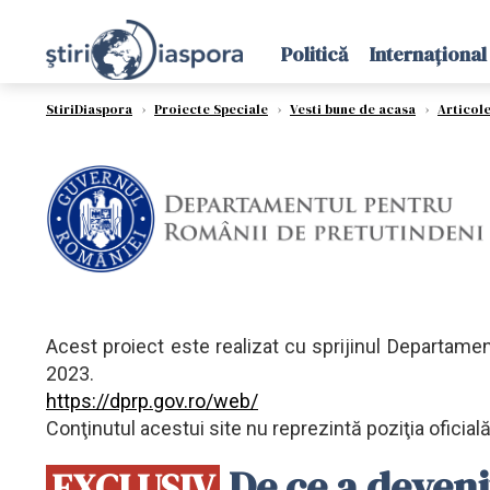
Politică
Internațional
StiriDiaspora
›
Proiecte Speciale
›
Vesti bune de acasa
›
Articol
Acest proiect este realizat cu sprijinul Departamen
2023.
https://dprp.gov.ro/web/
Conţinutul acestui site nu reprezintă poziţia oficia
De ce a deveni
EXCLUSIV