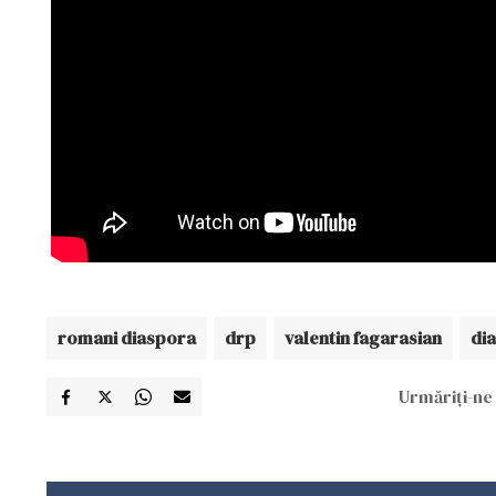
romani diaspora
drp
valentin fagarasian
dia
Urmăriți-ne 