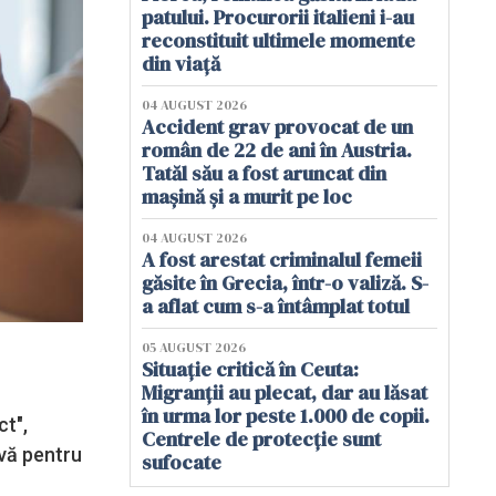
patului. Procurorii italieni i-au
reconstituit ultimele momente
din viață
04 AUGUST 2026
Accident grav provocat de un
român de 22 de ani în Austria.
Tatăl său a fost aruncat din
mașină și a murit pe loc
04 AUGUST 2026
A fost arestat criminalul femeii
găsite în Grecia, într-o valiză. S-
a aflat cum s-a întâmplat totul
05 AUGUST 2026
Situație critică în Ceuta:
Migranții au plecat, dar au lăsat
în urma lor peste 1.000 de copii.
ct",
Centrele de protecție sunt
ivă pentru
sufocate