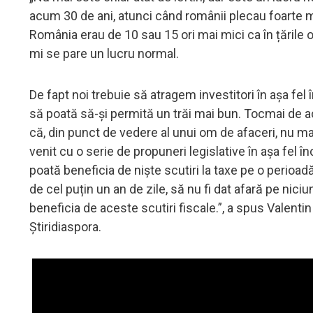
acum 30 de ani, atunci când românii plecau foarte mul
România erau de 10 sau 15 ori mai mici ca în țările occ
mi se pare un lucru normal.
De fapt noi trebuie să atragem investitori în așa fel 
să poată să-și permită un trăi mai bun. Tocmai de a
că, din punct de vedere al unui om de afaceri, nu mai
venit cu o serie de propuneri legislative în așa fel 
poată beneficia de niște scutiri la taxe pe o perioad
de cel puțin un an de zile, să nu fi dat afară pe nici
beneficia de aceste scutiri fiscale.”, a spus Valent
Știridiaspora.