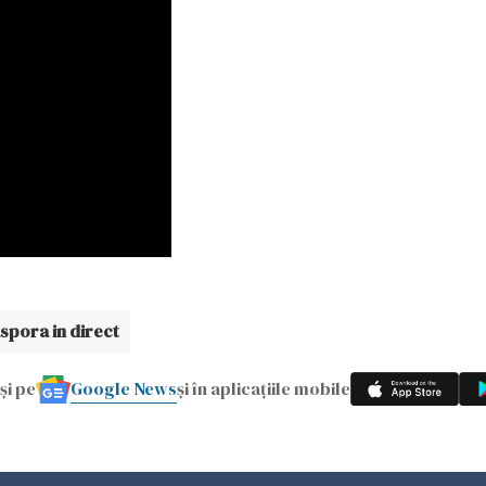
spora in direct
Google News
și pe
și în aplicațiile mobile