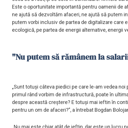
Este o oportunitate importantă pentru oamenii de af
ne ajută să dezvoltăm afaceri, ne ajută să putem inte
putem vorbi inclusiv de partea de digitalizare care 
ecologică, pe partea de energii alternative, energii v
"Nu putem să rămânem la salarii
„Sunt totuși câteva piedici pe care le-am vedea noi
primul rând vorbim de infrastructură, poate în ultim
despre această creștere? E totuși mai ieftin în cont
pentru un om de afaceri?”, a întrebat Bogdan Boloja
„Nu mai este chiar atât de ieftin, dar este un lucru