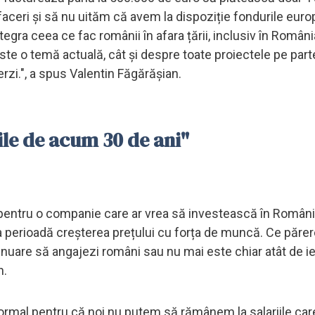
aceri și să nu uităm că avem la dispoziție fondurile eur
gra ceea ce fac românii în afara țării, inclusiv în România
este o temă actuală, cât și despre toate proiectele pe part
erzi.", a spus Valentin Făgărășian.
le de acum 30 de ani"
 pentru o companie care ar vrea să investească în Români
a perioadă creșterea prețului cu forța de muncă. Ce părer
inuare să angajezi români sau nu mai este chiar atât de ie
n.
 normal pentru că noi nu putem să rămânem la salariile car