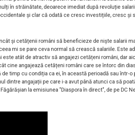
ți în străinătate, deoarece imediat după revoluție salarii
identale și clar că odată ce cresc investițiile, cresc și sal
încât și cetățenii români să beneficieze de niște salarii m
ceea mi se pare ceva normal să crească salariile. Este a
 este atât de atractiv să angajezi cetățeni români, dar ai
încât cine angajează cetățeni români care se întorc din di
ă de timp cu condiția ca ei, în această perioadă sau într-o
unul dintre angajații pe care i-a avut până atunci ca să poat
in Făgărășian la emisiunea "Diaspora în direct", de pe DC N