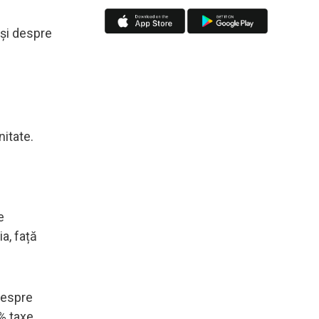
 și despre
nitate.
e
a, față
despre
% taxe.