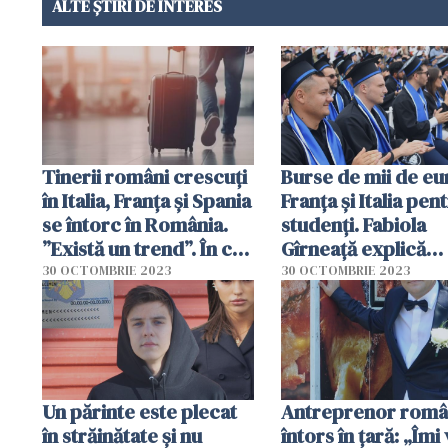
ALTE ȘTIRI DE INTERES
Tinerii români crescuți
Burse de mii de eu
în Italia, Franța și Spania
Franța și Italia pen
se întorc în România.
studenți. Fabiola
”Există un trend”. În ce
Gîrneață explică
domenii revin
”marea fugă” a tine
30 OCTOMBRIE 2023
30 OCTOMBRIE 2023
din România
Un părinte este plecat
Antreprenor româ
în străinătate și nu
întors în țară: „Îmi 