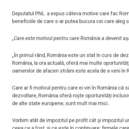
Deputatul PNL a expus câteva motive care fac România
beneficiile de care s-ar putea bucura cei care aleg
„Care este motivul pentru care România a devenit așa
„În primul rând, România este un stat în curs de dez
România, la ora actuală, oferă mai multe oportunități
oamenilor de afaceri străini este acela de a veni în
Care ar fi motivul pentru care ei vin în România că
dezvoltare, România oferă niște oportunități inclusi
de alte state europene, sunt mult mai mici.
Vorbim atât de impozitul pe profit cât și impozitul
ceea ce a fost, și ce este în continuare: firmele ca