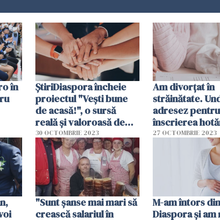
ro în
ȘtiriDiaspora încheie
Am divorțat în
tru
proiectul "Vești bune
străinătate. Un
de acasă!", o sursă
adresez pentru
reală și valoroasă de
înscrierea hotă
rilor
informații pentru
străine în regis
30 OCTOMBRIE 2023
27 OCTOMBRIE 2023
românii din străinătate
stare civilă din
România?
n,
"Sunt șanse mai mari să
M-am întors di
voi
crească salariul în
Diaspora și am 