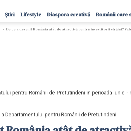
Știri
Lifestyle
Diaspora creativă
Românii care 
e
›
De ce a devenit România atât de atractivă pentru investitorii străini? Val
tului pentru Românii de Pretutindeni in perioada iunie -
lă a Departamentului pentru Românii de Pretutindeni.
t România atât de atractivă