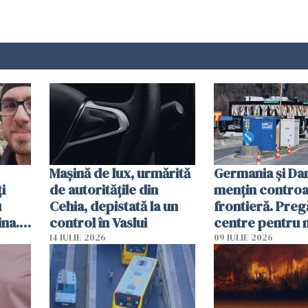
Mașină de lux, urmărită
Germania și D
i
de autoritățile din
mențin controal
u
Cehia, depistată la un
frontieră. Preg
ina.
control în Vaslui
centre pentru m
caută
respinși din UE
14 IULIE 2026
09 IULIE 2026