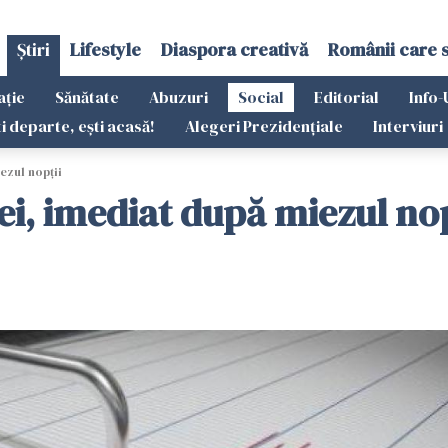
Știri
Lifestyle
Diaspora creativă
Românii care 
ație
Sănătate
Abuzuri
Social
Editorial
Info-
ti departe, ești acasă!
Alegeri Prezidențiale
Interviuri
ezul nopții
i, imediat după miezul nop