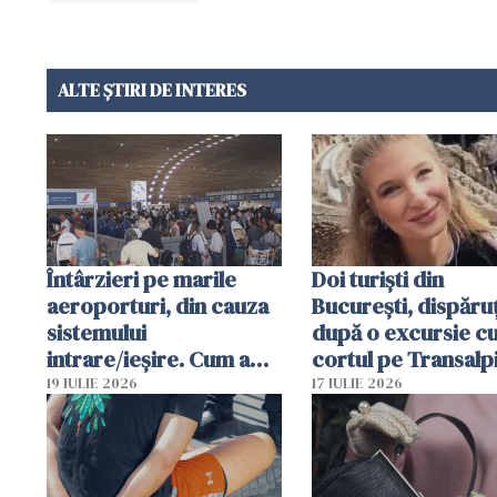
ALTE ȘTIRI DE INTERES
Întârzieri pe marile
Doi turiști din
aeroporturi, din cauza
București, dispăruț
sistemului
după o excursie c
intrare/ieșire. Cum a
cortul pe Transalp
ajuns o femeie să fie
Poliția și familia îi 
19 IULIE 2026
17 IULIE 2026
arestată în Cluj-Napoca