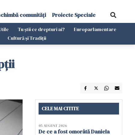
schimbă comunități
Proiecte Speciale
Utile
Tu știi ce drepturi ai?
Europarlamentare
Cultură și Tradiții
ții
CELE MAI CITITE
05 AUGUST 2026
De ce a fost omorâtă Daniela