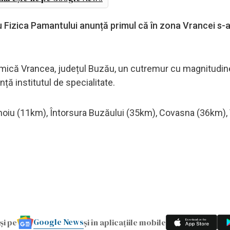
u Fizica Pamantului anunță primul că în zona Vrancei s-
eismică Vrancea, județul Buzău, un cutremur cu magnitudin
ță institutul de specialitate.
ehoiu (11km), Întorsura Buzăului (35km), Covasna (36km), 
Google News
și pe
și în aplicațiile mobile