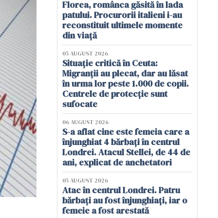
Florea, românca găsită în lada
patului. Procurorii italieni i-au
reconstituit ultimele momente
din viață
05 AUGUST 2026
Situație critică în Ceuta:
Migranții au plecat, dar au lăsat
în urma lor peste 1.000 de copii.
Centrele de protecție sunt
sufocate
06 AUGUST 2026
S-a aflat cine este femeia care a
înjunghiat 4 bărbați în centrul
Londrei. Atacul Stellei, de 44 de
ani, explicat de anchetatori
05 AUGUST 2026
Atac în centrul Londrei. Patru
bărbați au fost înjunghiați, iar o
femeie a fost arestată