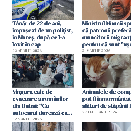
Tânăr de 22 de ani,
Ministrul Muncii s
împușcat de un polițist,
că patronii prefer
în Mureș, după ce l-a
muncitorii migranț
lovit în cap
pentru că sunt "uş
dispensabili"
02 APRILIE 2026
21 MARTIE 2026
Singura cale de
Animalele de com
evacuare a românilor
pot fi înmormânta
din Dubai: "Cu
alături de stăpânii 
autocarul durează cam
27 FEBRUARIE 2026
două zile"
02 MARTIE 2026