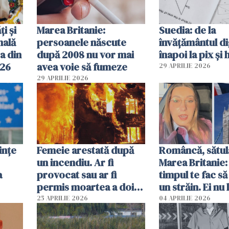
ți și
Marea Britanie:
Suedia: de la
nală
persoanele născute
învățământul di
a din
după 2008 nu vor mai
înapoi la pix și 
026
avea voie să fumeze
29 APRILIE 2026
29 APRILIE 2026
ințe
Femeie arestată după
Româncă, sătul
un incendiu. Ar fi
Marea Britanie:
a
provocat sau ar fi
timpul te fac să
permis moartea a doi
un străin. Ei nu
copii de 1 an și 3 ani
ca noi. În Româ
25 APRILIE 2026
04 APRILIE 2026
oamenii sunt alt