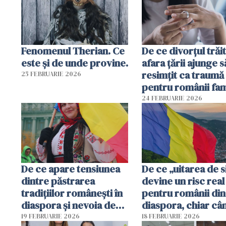
Fenomenul Therian. Ce
De ce divorțul trăit
este și de unde provine.
afara țării ajunge s
resimțit ca traumă
25 FEBRUARIE 2026
pentru românii fami
și tradiționaliști?
24 FEBRUARIE 2026
De ce apare tensiunea
De ce „uitarea de s
dintre păstrarea
devine un risc real
tradițiilor românești în
pentru românii din
diaspora și nevoia de
diaspora, chiar câ
incluziune în societatea
viața pare aranjată
19 FEBRUARIE 2026
18 FEBRUARIE 2026