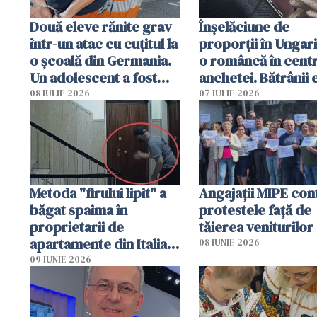
Două eleve rănite grav
Înșelăciune de
într-un atac cu cuțitul la
proporții în Ungari
o școală din Germania.
o româncă în centr
Un adolescent a fost
anchetei. Bătrânii 
arestat
puși să lase la poar
08 IULIE 2026
07 IULIE 2026
genți cu aur și bani
Metoda "firului lipit" a
Angajaţii MIPE con
băgat spaima în
protestele faţă de
proprietarii de
tăierea veniturilor
apartamente din Italia.
08 IUNIE 2026
Poliția, sesizată
09 IUNIE 2026