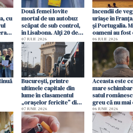
Două femei lovite
Incendii de veg
a, cu
mortal de un autobuz
uriașe în Franța
ul
scăpat de sub control,
și Portugalia. M
erau
în Lisabona. Alți 20 de
oameni au fost 
tă
oameni sunt răniți
07 IULIE 2026
06 IULIE 2026
tinuă
București, printre
Aceasta este c
ultimele capitale din
mare schimbar
lume în clasamentul
satul românesc.
„orașelor fericite” din
greu că nu mai 
2026
pe-aici, prin jur
07 IUNIE 2026
06 IUNIE 2026