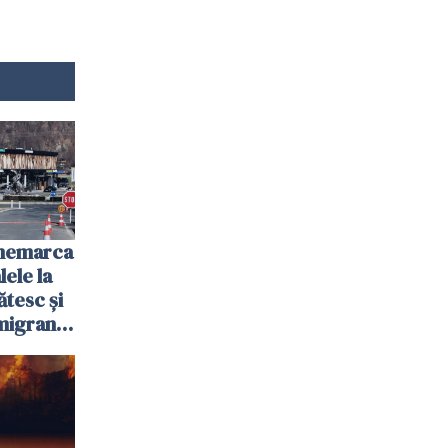
anemarca
ele la
ătesc și
igranții