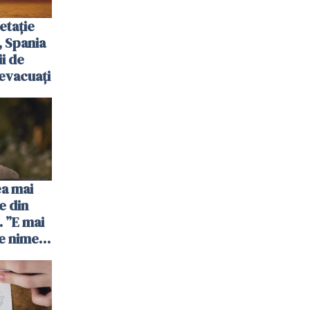
etație
, Spania
ii de
evacuați
ea mai
e din
 ”E mai
e nimeni
”