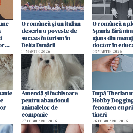
pune
O româncă și un italian
O româncă a ple
ă
descriu o poveste de
Spania fără nimi
i
succes în turism în
ajuns din mena
or
Delta Dunării
doctor în educ
14 MARTIE 2026
03 MARTIE 2026
panie
Amendă și închisoare
După Therian 
te
pentru abandonul
Hobby Dogging,
lor
animalelor de
fenomen cu pri
companie
tineri
27 FEBRUARIE 2026
26 FEBRUARIE 2026