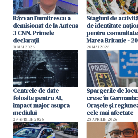
Răzvan Dumitrescu a
Stagiuni de activită
demisionat de la Antena
de identitate națio
3 CNN. Primele
pentru comunitate
declarații
Marea Britanie - 2
31 MAI 2026
28 MAI 2026
Centrele de date
Spargerile de locu
folosite pentru AI,
cresc în Germania:
impact major asupra
Orașele și regiune
mediului
cele mai afectate
29 APRILIE 2026
25 APRILIE 2026