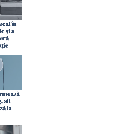
cat în
c și a
jeră
ație
urmează
 alt
ză la