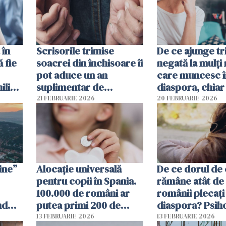
 în
Scrisorile trimise
De ce ajunge tr
ă fie
soacrei din închisoare îi
negată la mulți
pot aduce un an
care muncesc î
liști
suplimentar de
diaspora, chiar
închisoare unui român
viața pare mai s
21 FEBRUARIE 2026
20 FEBRUARIE 2026
condamnat în Spania
financiar?
ine”
Alocație universală
De ce dorul de
pentru copii în Spania.
rămâne atât de 
100.000 de români ar
românii plecați 
nd
putea primi 200 de
diaspora? Psih
 pe
euro lunar
Radu Leca, expl
13 FEBRUARIE 2026
13 FEBRUARIE 2026