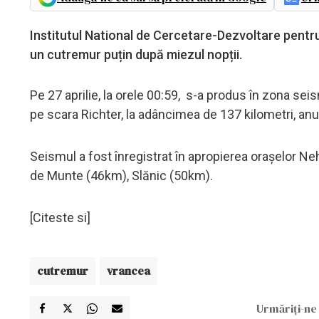
Institutul National de Cercetare-Dezvoltare pentr
un cutremur puțin după miezul nopții.
Pe 27 aprilie, la orele 00:59, s-a produs în zona s
pe scara Richter, la adâncimea de 137 kilometri, anun
Seismul a fost înregistrat în apropierea orașelor N
de Munte (46km), Slănic (50km).
[Citeste si]
cutremur
vrancea
Urmăriți-ne 