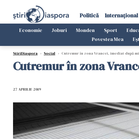
Politică
Internațional
Economie
Joburi
Monden
Sport
Educ
Povestea Mea
Eș
StiriDiaspora
›
Social
›
Cutremur în zona Vrancei, imediat după mi
Cutremur în zona Vrance
27 APRILIE 2019