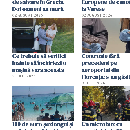
de salvare în Grecia.
Europene de canot
Doi oameni au murit
la Varese
02 AUGUST 2026
02 AUGUST 2026
Ce trebuie să verifici
Controale fără
înainte să închiriezi o
precedent pe
mașină vara aceasta
aeroportul din
Florența: s-au găsi
31 IULIE 2026
capete de aligator 
31 IULIE 2026
sumă imensă de ba
100 de euro șezlongul și
Un microbuz cu