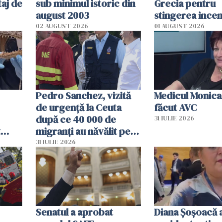
aj de
sub minimul istoric din
Grecia pentru
august 2003
stingerea incen
02 AUGUST 2026
01 AUGUST 2026
Pedro Sanchez, vizită
Medicul Monica
de urgență la Ceuta
făcut AVC
după ce 40 000 de
31 IULIE 2026
t
migranți au năvălit pe
și o
teritoriul spaniol: „Vom
31 IULIE 2026
ni
mobiliza toate
resursele"
Senatul a aprobat
Diana Șoșoacă a