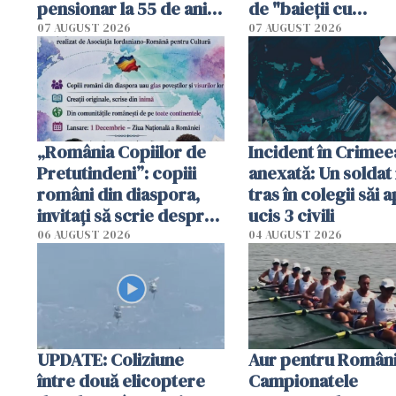
pensionar la 55 de ani.
de "baieții cu
Poliția l-a identificat
platforme": "Mi-au
07 AUGUST 2026
07 AUGUST 2026
cerut 1200 lei să m
tracteze"
„România Copiilor de
Incident în Crimee
Pretutindeni”: copiii
anexată: Un soldat 
români din diaspora,
tras în colegii săi a
invitați să scrie despre
ucis 3 civili
România într-un volum
06 AUGUST 2026
04 AUGUST 2026
special
UPDATE: Coliziune
Aur pentru Români
între două elicoptere
Campionatele