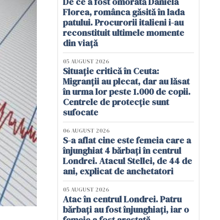
De ce a fost omorâtă Daniela
Florea, românca găsită în lada
patului. Procurorii italieni i-au
reconstituit ultimele momente
din viață
05 AUGUST 2026
Situație critică în Ceuta:
Migranții au plecat, dar au lăsat
în urma lor peste 1.000 de copii.
Centrele de protecție sunt
sufocate
06 AUGUST 2026
S-a aflat cine este femeia care a
înjunghiat 4 bărbați în centrul
Londrei. Atacul Stellei, de 44 de
ani, explicat de anchetatori
05 AUGUST 2026
Atac în centrul Londrei. Patru
bărbați au fost înjunghiați, iar o
femeie a fost arestată