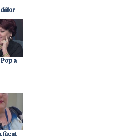
diilor
 Pop a
 făcut