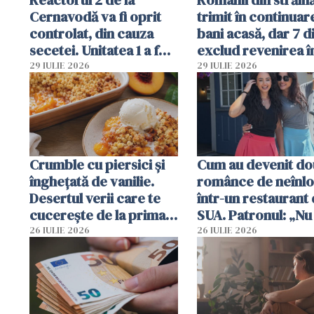
Reactorul 2 de la
Românii din străin
Cernavodă va fi oprit
trimit în continuar
controlat, din cauza
bani acasă, dar 7 d
secetei. Unitatea 1 a fost
exclud revenirea î
deja oprită
29 IULIE 2026
29 IULIE 2026
Crumble cu piersici și
Cum au devenit do
înghețată de vanilie.
românce de neînlo
Desertul verii care te
într-un restaurant 
cucerește de la prima
SUA. Patronul: „Nu 
lingură
ce o să mă fac fără
26 IULIE 2026
26 IULIE 2026