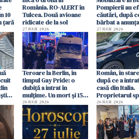
ătate
Încă o dronă în
Mobilizare în B
e
România. RO-ALERT în
Pompierii au ef
in 10
Tulcea. Două avioane
căutări, după c
n țară
ridicate de la sol
bărbat a anunțat
că a văzut un o
27 IULIE 2026
27 IULIE 2026
luminos
uă
Teroare la Berlin, în
Român, în stare
cuit
timpul Gay Pride: o
după ce a intrat
din
dubiță a intrat în
casă din Italia.
știu
mulțime. Un mort și 15
Proprietarul s
 voi”
răniți
s-a apărat cu un
26 IULIE 2026
26 IULIE 2026