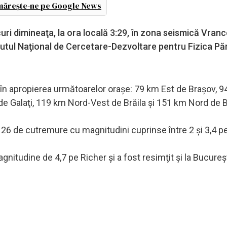
ărește-ne pe Google News
i dimineaţa, la ora locală 3:29, în zona seismică Vranc
titutul Naţional de Cercetare-Dezvoltare pentru Fizica P
 în apropierea următoarelor oraşe: 79 km Est de Braşov, 
de Galaţi, 119 km Nord-Vest de Brăila şi 151 km Nord de B
 26 de cutremure cu magnitudini cuprinse între 2 şi 3,4 pe
nitudine de 4,7 pe Richer şi a fost resimţit şi la Bucureşt