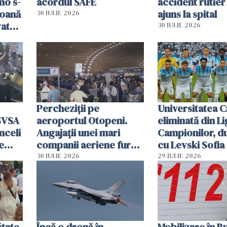
mo s-
acordul SAFE
accident rutier 
soană
ajuns la spital
30 IULIE 2026
vat
30 IULIE 2026
Percheziții pe
Universitatea C
SVSA
aeroportul Otopeni.
eliminată din Li
nceli
Angajații unei mari
Campionilor, d
e
companii aeriene furau
cu Levski Sofia
parfumuri, ceasuri și
30 IULIE 2026
29 IULIE 2026
mâncarea destinată
vânzării