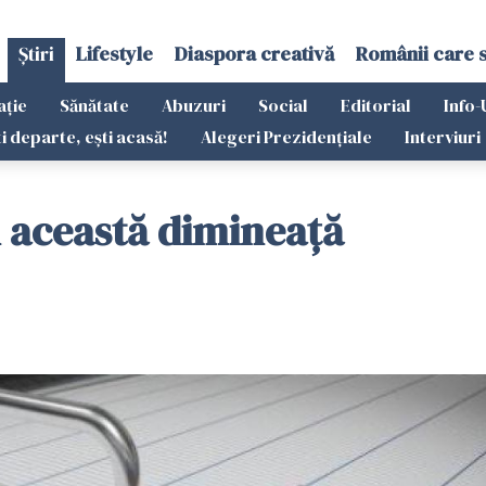
Știri
Lifestyle
Diaspora creativă
Românii care 
ație
Sănătate
Abuzuri
Social
Editorial
Info-
ti departe, ești acasă!
Alegeri Prezidențiale
Interviuri
 această dimineață