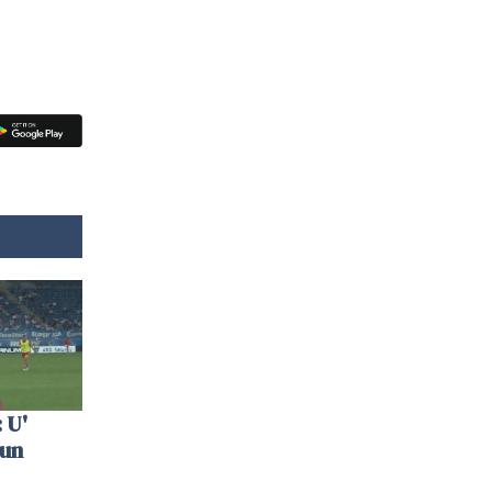
 U'
 un