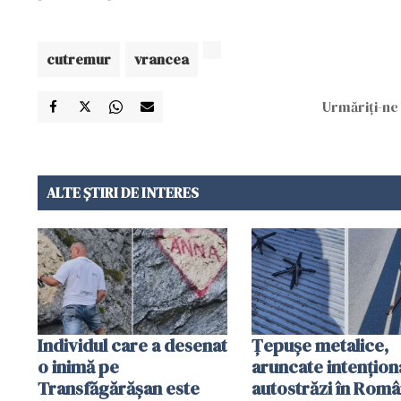
cutremur
vrancea
Urmăriți-ne 
ALTE ȘTIRI DE INTERES
Individul care a desenat
Țepușe metalice,
o inimă pe
aruncate intențion
Transfăgărășan este
autostrăzi în Româ