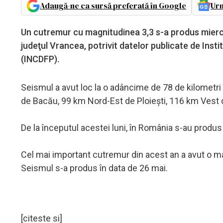
Adaugă-ne ca sursă preferată în Google
Urm
Un cutremur cu magnitudinea 3,3 s-a produs miercur
judeţul Vrancea, potrivit datelor publicate de Ins
(INCDFP).
Seismul a avut loc la o adâncime de 78 de kilometri
de Bacău, 99 km Nord-Est de Ploieşti, 116 km Vest 
De la începutul acestei luni, în România s-au produs
Cel mai important cutremur din acest an a avut o mag
Seismul s-a produs în data de 26 mai.
[citeste si]