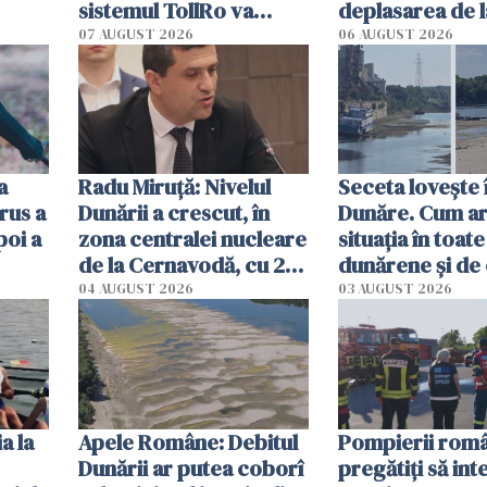
sistemul TollRo va
deplasarea de 
începe la 1 octombrie
07 AUGUST 2026
06 AUGUST 2026
ă
a
Radu Miruţă: Nivelul
Seceta lovește 
rus a
Dunării a crescut, în
Dunăre. Cum ar
poi a
zona centralei nucleare
situația în toate
de la Cernavodă, cu 2
dunărene și de
cm faţă de ziua trecută
România resim
04 AUGUST 2026
03 AUGUST 2026
efectele, deși a
în iulie
a la
Apele Române: Debitul
Pompierii româ
Dunării ar putea coborî
pregătiţi să int