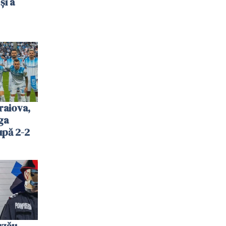
și a
raiova,
ga
upă 2-2