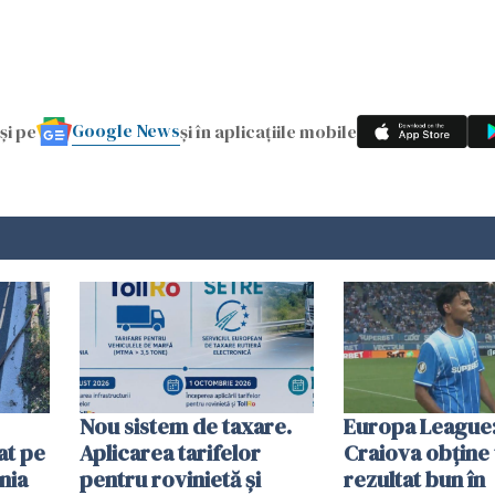
Google News
și pe
și în aplicațiile mobile
Nou sistem de taxare.
Europa League:
at pe
Aplicarea tarifelor
Craiova obține
nia
pentru rovinietă şi
rezultat bun în