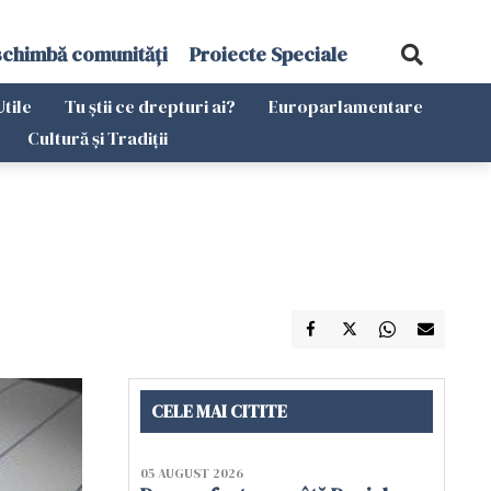
schimbă comunități
Proiecte Speciale
Utile
Tu știi ce drepturi ai?
Europarlamentare
Cultură și Tradiții
CELE MAI CITITE
05 AUGUST 2026