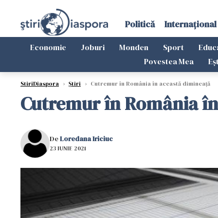
Politică
Internațional
Economie
Joburi
Monden
Sport
Educ
Povestea Mea
Eș
StiriDiaspora
›
Știri
›
Cutremur în România în această dimineață
Cutremur în România în
De
Loredana Iriciuc
23 IUNIE 2021