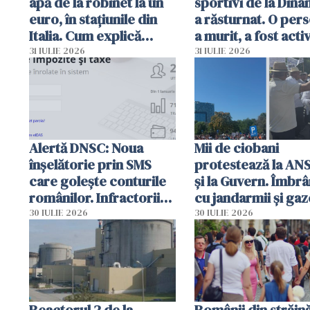
apă de la robinet la un
sportivi de la Dina
euro, în stațiunile din
a răsturnat. O per
Italia. Cum explică
a murit, a fost acti
autoritățile
planul roșu de
31 IULIE 2026
31 IULIE 2026
intervenție
Alertă DNSC: Noua
Mii de ciobani
înșelătorie prin SMS
protestează la AN
care golește conturile
și la Guvern. Îmbrâ
românilor. Infractorii
cu jandarmii și gaz
folosesc numele
lacrimogene
30 IULIE 2026
30 IULIE 2026
Ghișeul.ro și al Poliției
Române