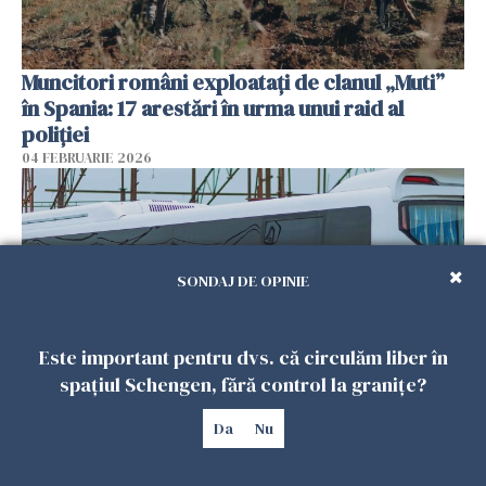
Muncitori români exploatați de clanul „Muti”
în Spania: 17 arestări în urma unui raid al
poliției
04 FEBRUARIE 2026
SONDAJ DE OPINIE
Este important pentru dvs. că circulăm liber în
spațiul Schengen, fără control la granițe?
Un autocar cu turiști a derapat în Turcia. Nouă
Da
Nu
persoane au murit
01 FEBRUARIE 2026