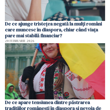
De ce ajunge tristețea negată la mulți români
care muncesc în diaspora, chiar când viața
pare mai stabilă financiar?
20 FEBRUARIE 2026
De ce apare tensiunea dintre păstrarea
tradițiilor românești în diaspora și nevoia de