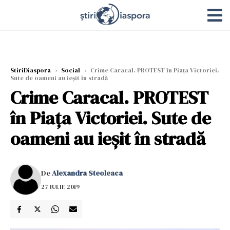
StiriDiaspora
›
Social
›
Crime Caracal. PROTEST în Piața Victoriei.
Sute de oameni au ieșit în stradă
Crime Caracal. PROTEST
în Piața Victoriei. Sute de
oameni au ieșit în stradă
De
Alexandra Steoleaca
27 IULIE 2019