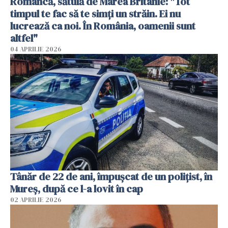
Româncă, sătulă de Marea Britanie: "Tot
timpul te fac să te simți un străin. Ei nu
lucrează ca noi. În România, oamenii sunt
altfel"
04 APRILIE 2026
Tânăr de 22 de ani, împușcat de un polițist, în
Mureș, după ce l-a lovit în cap
02 APRILIE 2026