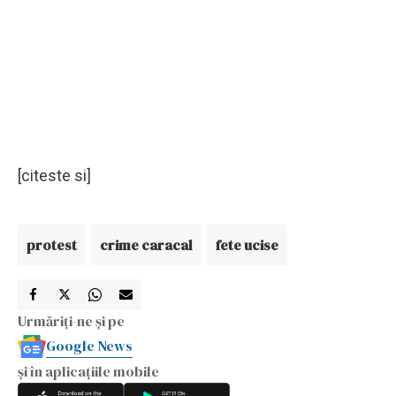
[citeste si]
protest
crime caracal
fete ucise
Urmăriți-ne și pe
Google News
și în aplicațiile mobile