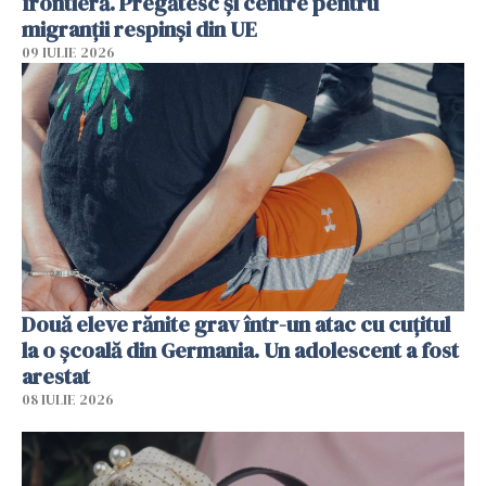
frontieră. Pregătesc și centre pentru
migranții respinși din UE
09 IULIE 2026
Două eleve rănite grav într-un atac cu cuțitul
la o școală din Germania. Un adolescent a fost
arestat
08 IULIE 2026