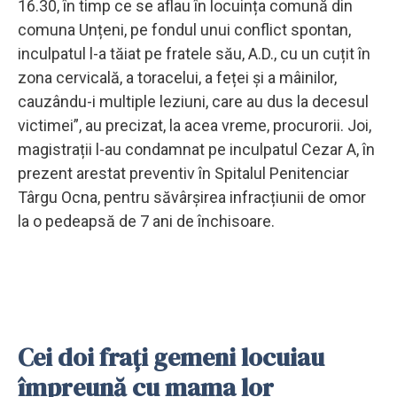
16.30, în timp ce se aflau în locuința comună din
comuna Unțeni, pe fondul unui conflict spontan,
inculpatul l-a tăiat pe fratele său, A.D., cu un cuțit în
zona cervicală, a toracelui, a feței și a mâinilor,
cauzându-i multiple leziuni, care au dus la decesul
victimei”, au precizat, la acea vreme, procurorii. Joi,
magistrații l-au condamnat pe inculpatul Cezar A, în
prezent arestat preventiv în Spitalul Penitenciar
Târgu Ocna, pentru săvârșirea infracțiunii de omor
la o pedeapsă de 7 ani de închisoare.
Cei doi frați gemeni locuiau
împreună cu mama lor