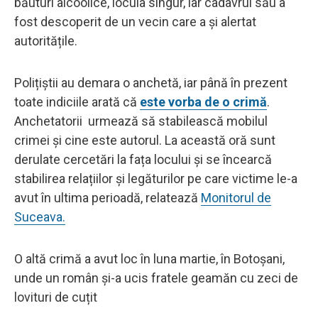
băuturi alcoolice, locuia singur, iar cadavrul său a
fost descoperit de un vecin care a și alertat
autoritățile.
Polițiștii au demara o anchetă, iar până în prezent
toate indiciile arată că
este vorba de o crimă
.
Anchetatorii urmează să stabilească mobilul
crimei și cine este autorul. La această oră sunt
derulate cercetări la fața locului și se încearcă
stabilirea relațiilor și legăturilor pe care victime le-a
avut în ultima perioadă, relatează
Monitorul de
Suceava.
O altă crimă a avut loc în luna martie, în Botoșani,
unde un român și-a ucis fratele geamăn cu zeci de
lovituri de cuțit