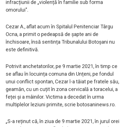
infracțiunii de „violență în familie sub forma
omorului".
Cezar A., aflat acum în Spitalul Penitenciar Târgu
Ocna, a primit o pedeapsă de șapte ani de
închisoare, însă sentința Tribunalului Botoșani nu
este definitivă.
Potrivit anchetatorilor, pe 9 martie 2021, în timp ce
se aflau în locuința comuna din Unțeni, pe fondul
unui conflict spontan, Cezar l-a tăiat pe fratele său,
geamăn, cu un cuțit în zona cervicală a toracelui, a
feței și a mâinilor. Victima a decedat în urma
multiplelor leziuni primite, scrie botosaninews.ro.
„S-a reținut că, în ziua de 9 martie 2021, în jurul orei