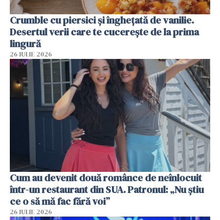
Crumble cu piersici și înghețată de vanilie.
Desertul verii care te cucerește de la prima
lingură
26 IULIE 2026
Cum au devenit două românce de neînlocuit
într-un restaurant din SUA. Patronul: „Nu știu
ce o să mă fac fără voi”
26 IULIE 2026