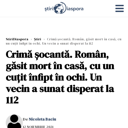
StiriDiaspora
›
Știri
›
Crimă șocantă. Român, găsit mort în casă, cu
un cuțit înfipt în ochi. Un vecin a sunat disperat la 112
Crimă șocantă. Român,
găsit mort în casă, cu un
cuțit înfipt în ochi. Un
vecin a sunat disperat la
112
De
Nicoleta Baciu
12 NOIEMBRIE 2021