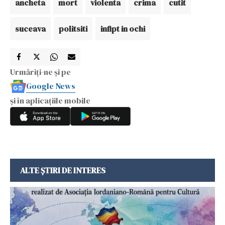
ancheta
mort
violenta
crima
cutit
suceava
politsiti
infipt in ochi
Urmăriți-ne și pe
Google News
și în aplicațiile mobile
ALTE ȘTIRI DE INTERES