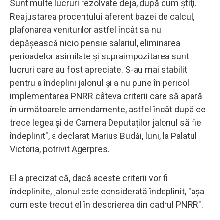
Sunt multe lucruri rezolvate deja, după cum ştiţi.
Reajustarea procentului aferent bazei de calcul,
plafonarea veniturilor astfel încât să nu
depăşească nicio pensie salariul, eliminarea
perioadelor asimilate şi supraimpozitarea sunt
lucruri care au fost apreciate. S-au mai stabilit
pentru a îndeplini jalonul şi a nu pune în pericol
implementarea PNRR câteva criterii care să apară
în următoarele amendamente, astfel încât după ce
trece legea şi de Camera Deputaţilor jalonul să fie
îndeplinit", a declarat Marius Budăi, luni, la Palatul
Victoria, potrivit Agerpres.
El a precizat că, dacă aceste criterii vor fi
îndeplinite, jalonul este considerată îndeplinit, "aşa
cum este trecut el în descrierea din cadrul PNRR".