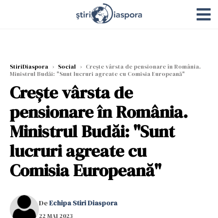
StiriDiaspora
›
Social
›
Crește vârsta de pensionare în România.
Ministrul Budăi: "Sunt lucruri agreate cu Comisia Europeană"
Crește vârsta de
pensionare în România.
Ministrul Budăi: "Sunt
lucruri agreate cu
Comisia Europeană"
De
Echipa Stiri Diaspora
22 MAI 2023