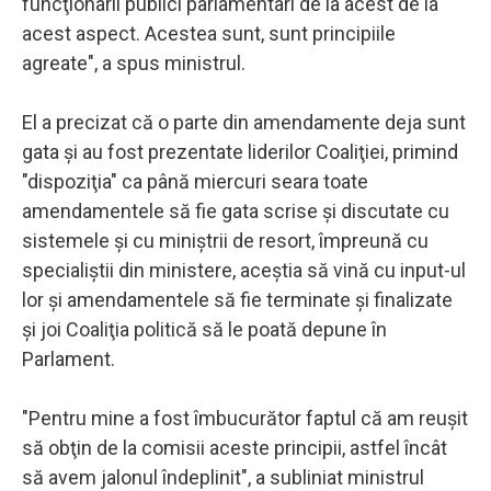
funcţionarii publici parlamentari de la acest de la
acest aspect. Acestea sunt, sunt principiile
agreate", a spus ministrul.
El a precizat că o parte din amendamente deja sunt
gata şi au fost prezentate liderilor Coaliţiei, primind
"dispoziţia" ca până miercuri seara toate
amendamentele să fie gata scrise şi discutate cu
sistemele şi cu miniştrii de resort, împreună cu
specialiştii din ministere, aceştia să vină cu input-ul
lor şi amendamentele să fie terminate şi finalizate
şi joi Coaliţia politică să le poată depune în
Parlament.
"Pentru mine a fost îmbucurător faptul că am reuşit
să obţin de la comisii aceste principii, astfel încât
să avem jalonul îndeplinit", a subliniat ministrul