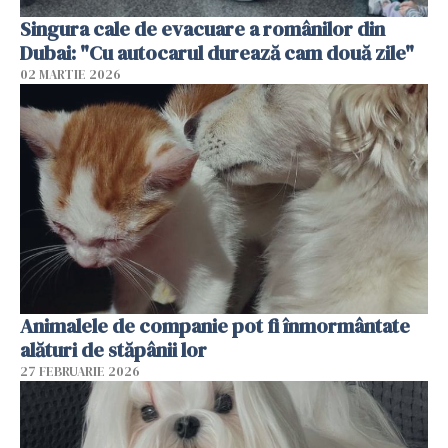
Singura cale de evacuare a românilor din
Dubai: "Cu autocarul durează cam două zile"
02 MARTIE 2026
Animalele de companie pot fi înmormântate
alături de stăpânii lor
27 FEBRUARIE 2026