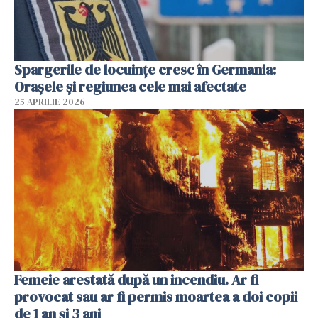
Spargerile de locuințe cresc în Germania:
Orașele și regiunea cele mai afectate
25 APRILIE 2026
Femeie arestată după un incendiu. Ar fi
provocat sau ar fi permis moartea a doi copii
de 1 an și 3 ani