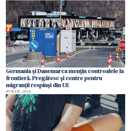
Germania și Danemarca mențin controalele la
frontieră. Pregătesc și centre pentru
migranții respinși din UE
09 IULIE 2026