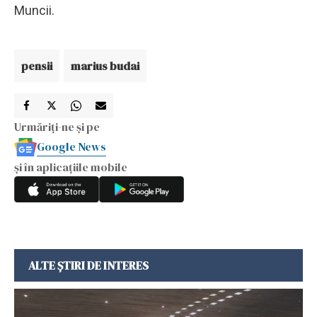
Muncii.
pensii
marius budai
Urmăriți-ne și pe
Google News
și în aplicațiile mobile
ALTE ȘTIRI DE INTERES