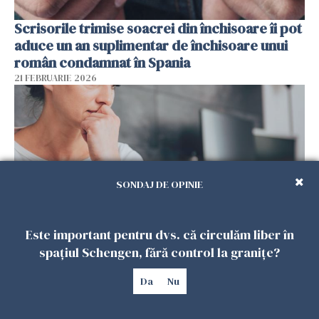
Scrisorile trimise soacrei din închisoare îi pot
aduce un an suplimentar de închisoare unui
român condamnat în Spania
21 FEBRUARIE 2026
SONDAJ DE OPINIE
Este important pentru dvs. că circulăm liber în
spațiul Schengen, fără control la granițe?
De ce ajunge tristețea negată la mulți români
care muncesc în diaspora, chiar când viața
Da
Nu
pare mai stabilă financiar?
20 FEBRUARIE 2026