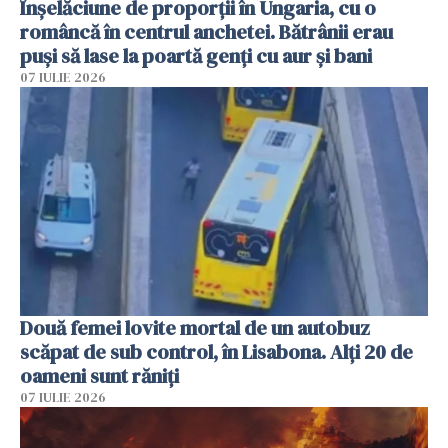
Înșelăciune de proporții în Ungaria, cu o
româncă în centrul anchetei. Bătrânii erau
puși să lase la poartă genți cu aur și bani
07 IULIE 2026
Două femei lovite mortal de un autobuz
scăpat de sub control, în Lisabona. Alți 20 de
oameni sunt răniți
07 IULIE 2026