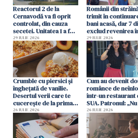
Reactorul 2 de la
Românii din străin
Cernavodă va fi oprit
trimit în continuar
controlat, din cauza
bani acasă, dar 7 d
secetei. Unitatea 1 a fost
exclud revenirea î
deja oprită
29 IULIE 2026
29 IULIE 2026
Crumble cu piersici și
Cum au devenit do
înghețată de vanilie.
românce de neînlo
Desertul verii care te
într-un restaurant 
cucerește de la prima
SUA. Patronul: „Nu 
lingură
ce o să mă fac fără
26 IULIE 2026
26 IULIE 2026