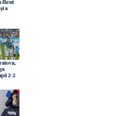
 făcut
și a
raiova,
ga
upă 2-2