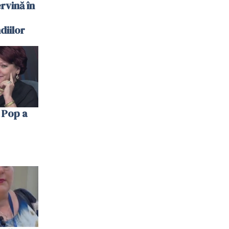
ervină în
diilor
 Pop a