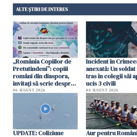
ALTE ȘTIRI DE INTERES
„România Copiilor de
Incident în Crimee
Pretutindeni”: copiii
anexată: Un soldat 
români din diaspora,
tras în colegii săi a
invitați să scrie despre
ucis 3 civili
România într-un volum
06 AUGUST 2026
04 AUGUST 2026
special
UPDATE: Coliziune
Aur pentru Români