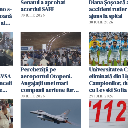
Senatul a aprobat
Diana Șoșoacă a
mo s-
acordul SAFE
accident rutier 
soană
ajuns la spital
30 IULIE 2026
vat
30 IULIE 2026
Percheziții pe
Universitatea C
SVSA
aeroportul Otopeni.
eliminată din Li
nceli
Angajații unei mari
Campionilor, d
e
companii aeriene furau
cu Levski Sofia
parfumuri, ceasuri și
30 IULIE 2026
29 IULIE 2026
mâncarea destinată
vânzării