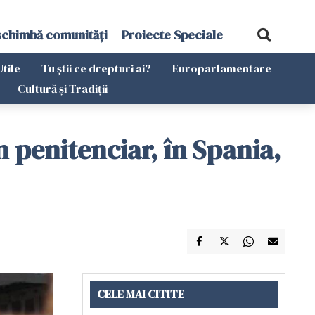
schimbă comunități
Proiecte Speciale
Utile
Tu știi ce drepturi ai?
Europarlamentare
Cultură și Tradiții
n penitenciar, în Spania,
CELE MAI CITITE