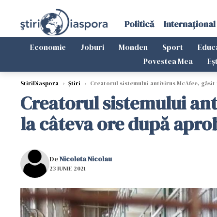
Politică
Internațional
Economie
Joburi
Monden
Sport
Educ
Povestea Mea
Eș
StiriDiaspora
›
Știri
›
Creatorul sistemului antivirus McAfee, găsit 
Creatorul sistemului ant
la câteva ore după apro
De
Nicoleta Nicolau
23 IUNIE 2021