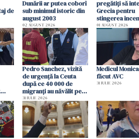
Dunării ar putea coborî
pregătiţi să int
aj de
sub minimul istoric din
Grecia pentru
august 2003
stingerea incen
02 AUGUST 2026
01 AUGUST 2026
Pedro Sanchez, vizită
Medicul Monica
de urgență la Ceuta
făcut AVC
după ce 40 000 de
31 IULIE 2026
t
migranți au năvălit pe
și o
teritoriul spaniol: „Vom
31 IULIE 2026
ni
mobiliza toate
resursele"