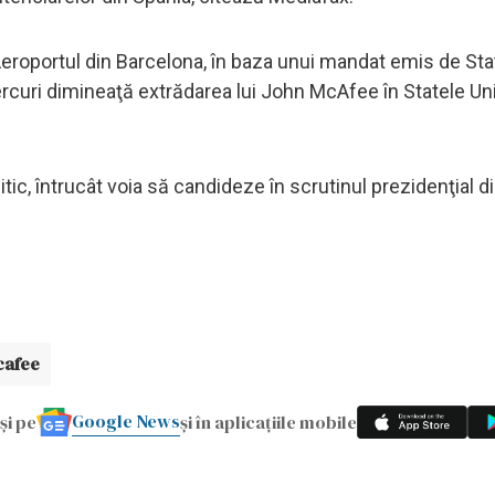
eroportul din Barcelona, în baza unui mandat emis de Sta
iercuri dimineaţă extrădarea lui John McAfee în Statele Un
ic, întrucât voia să candideze în scrutinul prezidenţial d
afee
Google News
și pe
și în aplicațiile mobile