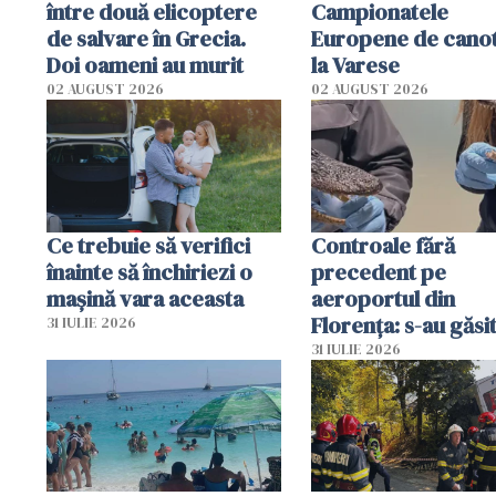
între două elicoptere
Campionatele
de salvare în Grecia.
Europene de canot
Doi oameni au murit
la Varese
02 AUGUST 2026
02 AUGUST 2026
Ce trebuie să verifici
Controale fără
înainte să închiriezi o
precedent pe
mașină vara aceasta
aeroportul din
Florența: s-au găsi
31 IULIE 2026
capete de aligator 
31 IULIE 2026
sumă imensă de ba