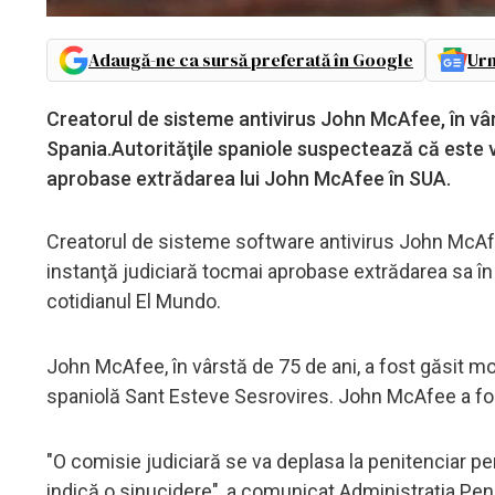
Adaugă-ne ca sursă preferată în Google
Urm
Creatorul de sisteme antivirus John McAfee, în vârs
Spania.Autorităţile spaniole suspectează că este v
aprobase extrădarea lui John McAfee în SUA.
Creatorul de sisteme software antivirus John McAfee 
instanţă judiciară tocmai aprobase extrădarea sa în
cotidianul El Mundo.
John McAfee, în vârstă de 75 de ani, a fost găsit mort
spaniolă Sant Esteve Sesrovires. John McAfee a fost
"O comisie judiciară se va deplasa la penitenciar pe
indică o sinucidere", a comunicat Administraţia Pen