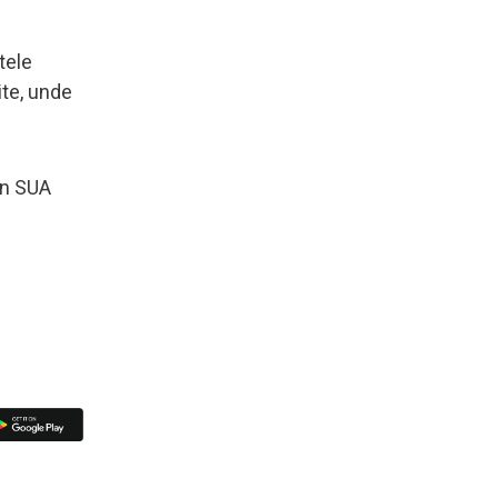
tele
ite, unde
in SUA