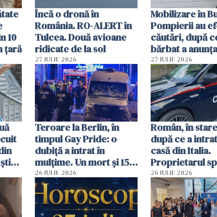
ătate
Încă o dronă în
Mobilizare în B
e
România. RO-ALERT în
Pompierii au ef
in 10
Tulcea. Două avioane
căutări, după c
n țară
ridicate de la sol
bărbat a anunțat
că a văzut un o
27 IULIE 2026
27 IULIE 2026
luminos
uă
Teroare la Berlin, în
Român, în stare
cuit
timpul Gay Pride: o
după ce a intrat
din
dubiță a intrat în
casă din Italia.
știu
mulțime. Un mort și 15
Proprietarul s
 voi”
răniți
s-a apărat cu un
26 IULIE 2026
26 IULIE 2026