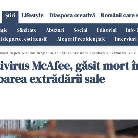
Știri
Lifestyle
Diaspora creativă
Românii care 
ație
Sănătate
Abuzuri
Social
Editorial
Info-
ti departe, ești acasă!
Alegeri Prezidențiale
Interviuri
mort în penitenciar, în Spania, la câteva ore după aprobarea extrădării sale
ivirus McAfee, găsit mort î
barea extrădării sale