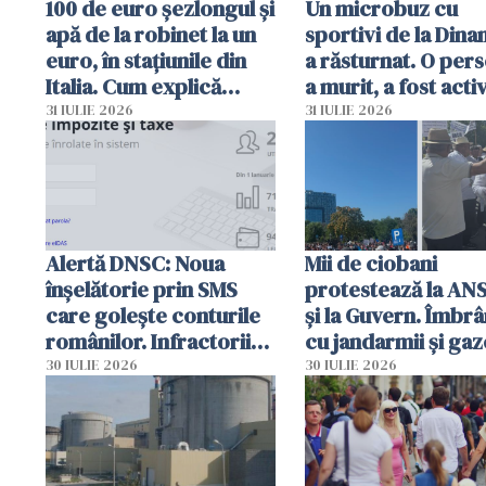
100 de euro șezlongul și
Un microbuz cu
apă de la robinet la un
sportivi de la Dina
euro, în stațiunile din
a răsturnat. O per
Italia. Cum explică
a murit, a fost acti
autoritățile
planul roșu de
31 IULIE 2026
31 IULIE 2026
intervenție
Alertă DNSC: Noua
Mii de ciobani
înșelătorie prin SMS
protestează la AN
care golește conturile
și la Guvern. Îmbrâ
românilor. Infractorii
cu jandarmii și gaz
folosesc numele
lacrimogene
30 IULIE 2026
30 IULIE 2026
Ghișeul.ro și al Poliției
Române