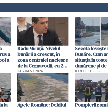
a
Radu Miruţă: Nivelul
Seceta lovește 
rus a
Dunării a crescut, în
Dunăre. Cum ar
poi a
zona centralei nucleare
situația în toate
de la Cernavodă, cu 2
dunărene și de
cm faţă de ziua trecută
România resim
04 AUGUST 2026
03 AUGUST 2026
efectele, deși a
în iulie
a la
Apele Române: Debitul
Pompierii româ