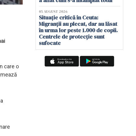
a aflat cum s-a întâmplat totul
05 AUGUST 2026
Situație critică în Ceuta:
Migranții au plecat, dar au lăsat
în urma lor peste 1.000 de copii.
Centrele de protecție sunt
mai
sufocate
n care o
formează
ea
inare