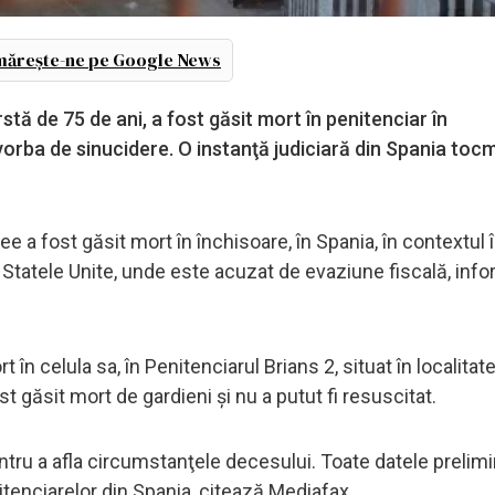
ărește-ne pe Google News
tă de 75 de ani, a fost găsit mort în penitenciar în
orba de sinucidere. O instanţă judiciară din Spania toc
a fost găsit mort în închisoare, în Spania, în contextul î
 Statele Unite, unde este acuzat de evaziune fiscală, in
 în celula sa, în Penitenciarul Brians 2, situat în localitat
 găsit mort de gardieni şi nu a putut fi resuscitat.
ntru a afla circumstanţele decesului. Toate datele prelim
itenciarelor din Spania, citează Mediafax.