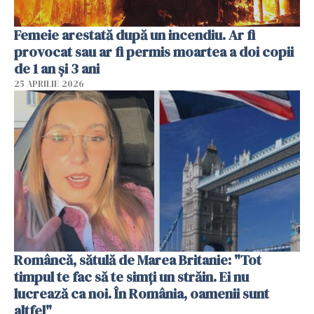
Femeie arestată după un incendiu. Ar fi
provocat sau ar fi permis moartea a doi copii
de 1 an și 3 ani
25 APRILIE 2026
Româncă, sătulă de Marea Britanie: "Tot
timpul te fac să te simți un străin. Ei nu
lucrează ca noi. În România, oamenii sunt
altfel"