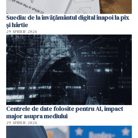
Suedia: de la învățământul digital înapoi la pix
și hârtie
29 APRILIE 2026
Centrele de date folosite pentru AI, impact
major asupra mediului
29 APRILIE 2026