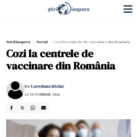
StiriDiaspora
›
Social
›
Cozi la centrele de vaccinare din România
Cozi la centrele de
vaccinare din România
De
Loredana Iriciuc
22 OCTOMBRIE 2021