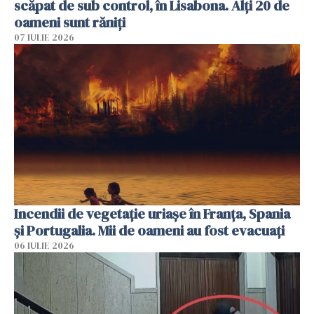
scăpat de sub control, în Lisabona. Alți 20 de
oameni sunt răniți
07 IULIE 2026
Incendii de vegetație uriașe în Franța, Spania
și Portugalia. Mii de oameni au fost evacuați
06 IULIE 2026