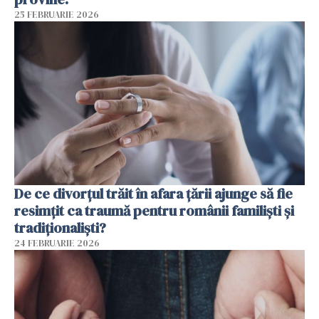
25 FEBRUARIE 2026
De ce divorțul trăit în afara țării ajunge să fie
resimțit ca traumă pentru românii familiști și
tradiționaliști?
24 FEBRUARIE 2026