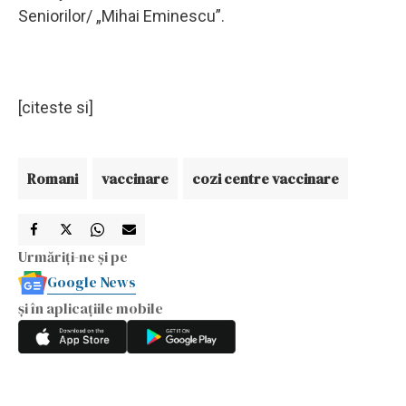
Seniorilor/ „Mihai Eminescu”.
[citeste si]
Romani
vaccinare
cozi centre vaccinare
Urmăriți-ne și pe
Google News
și în aplicațiile mobile