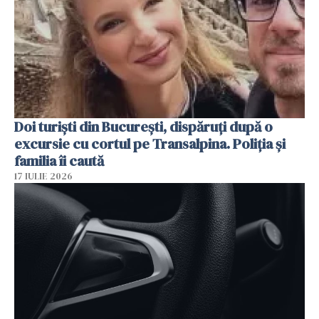
Doi turiști din București, dispăruți după o
excursie cu cortul pe Transalpina. Poliția și
familia îi caută
17 IULIE 2026