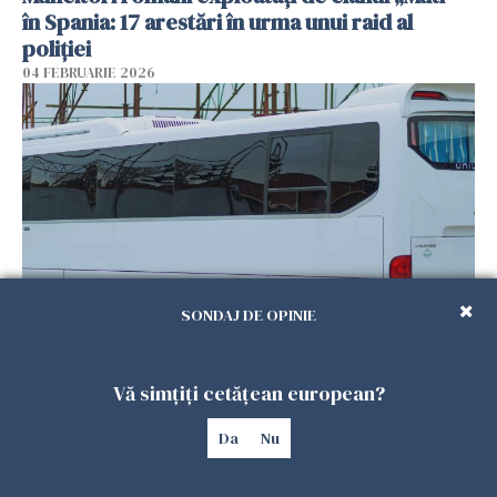
în Spania: 17 arestări în urma unui raid al
poliției
04 FEBRUARIE 2026
SONDAJ DE OPINIE
Un autocar cu turiști a derapat în Turcia. Nouă
persoane au murit
Vă simțiți cetățean european?
01 FEBRUARIE 2026
Da
Nu