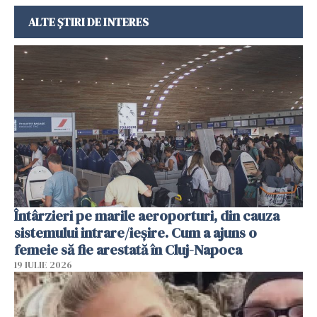
ALTE ȘTIRI DE INTERES
Întârzieri pe marile aeroporturi, din cauza
sistemului intrare/ieșire. Cum a ajuns o
femeie să fie arestată în Cluj-Napoca
19 IULIE 2026