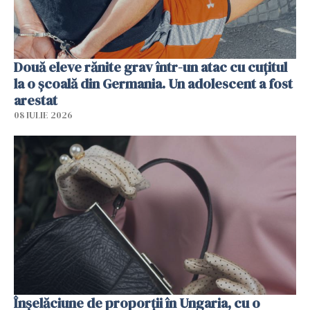
Două eleve rănite grav într-un atac cu cuțitul
la o școală din Germania. Un adolescent a fost
arestat
08 IULIE 2026
Înșelăciune de proporții în Ungaria, cu o