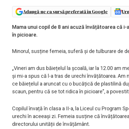
Adaugă-ne ca sursă preferată în Google
Urm
Mama unui copil de 8 ani acuză învățătoarea că i-a
în picioare.
Minorul, susține femeia, suferă și de tulburare de def
„Vineri am dus băiețelul la școală, iar la 12.00 am me
și mi-a spus că l-a tras de urechi învățătoarea. Am
ce băiețelul a aruncat cu o bucățică de plastilină 
scaun, pentru că se tot ridica în picioare”, a poves
Copilul învață în clasa a II-a, la Liceul cu Program Spo
urechi în aceeași zi. Femeia susține că învățătoarea
directorului unității de învățământ.