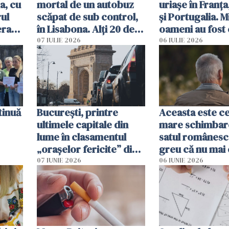
a, cu
mortal de un autobuz
uriașe în Franța
ul
scăpat de sub control,
și Portugalia. M
erau
în Lisabona. Alți 20 de
oameni au fost 
tă
oameni sunt răniți
07 IULIE 2026
06 IULIE 2026
tinuă
București, printre
Aceasta este c
ultimele capitale din
mare schimbar
lume în clasamentul
satul românesc.
„orașelor fericite” din
greu că nu mai 
2026
pe-aici, prin jur
07 IUNIE 2026
06 IUNIE 2026