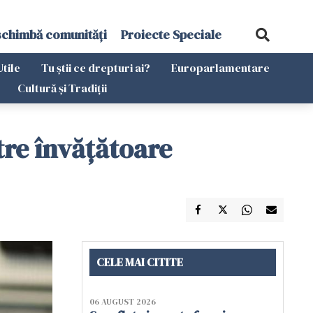
schimbă comunități
Proiecte Speciale
Utile
Tu știi ce drepturi ai?
Europarlamentare
Cultură și Tradiții
tre învățătoare
CELE MAI CITITE
06 AUGUST 2026