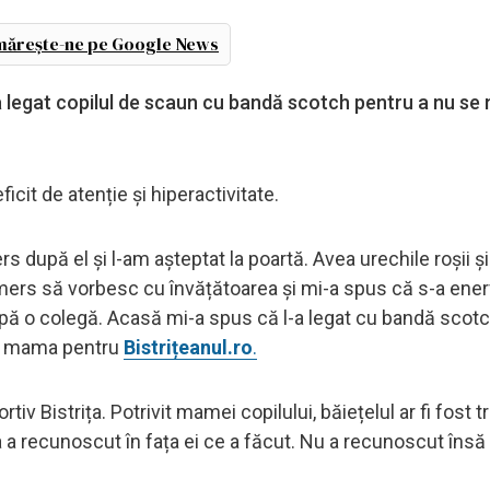
ărește-ne pe Google News
 legat copilul de scaun cu bandă scotch pentru a nu se 
icit de atenție și hiperactivitate.
rs după el și l-am așteptat la poartă. Avea urechile roșii ș
 mers să vorbesc cu învățătoarea și mi-a spus că s-a ene
după o colegă. Acasă mi-a spus că l-a legat cu bandă scot
tit mama pentru
Bistrițeanul.ro
.
rtiv Bistrița. Potrivit mamei copilului, băiețelul ar fi fost t
 a recunoscut în fața ei ce a făcut. Nu a recunoscut însă ș