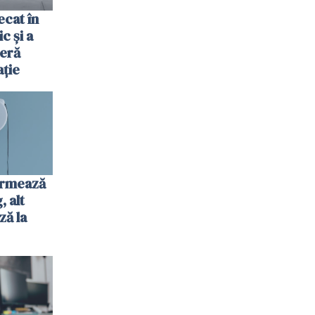
cat în
c și a
jeră
ație
urmează
 alt
ză la