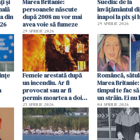
ți și
Marea Britanie:
Suedia: de la
nală
persoanele născute
învățământul di
a din
după 2008 nu vor mai
înapoi la pix și 
026
avea voie să fumeze
29 APRILIE 2026
29 APRILIE 2026
ințe
Femeie arestată după
Româncă, sătul
un incendiu. Ar fi
Marea Britanie:
a
provocat sau ar fi
timpul te fac să
permis moartea a doi
un străin. Ei nu
copii de 1 an și 3 ani
ca noi. În Româ
25 APRILIE 2026
04 APRILIE 2026
oamenii sunt alt