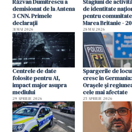
Răzvan Dumitrescu a
Stagiuni de activită
demisionat de la Antena
de identitate națio
3 CNN. Primele
pentru comunitate
declarații
Marea Britanie - 2
31 MAI 2026
28 MAI 2026
Centrele de date
Spargerile de locu
folosite pentru AI,
cresc în Germania:
impact major asupra
Orașele și regiune
mediului
cele mai afectate
29 APRILIE 2026
25 APRILIE 2026