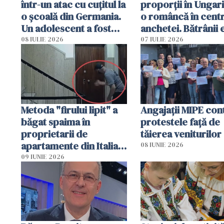
într-un atac cu cuțitul la
proporții în Ungari
o școală din Germania.
o româncă în centr
Un adolescent a fost
anchetei. Bătrânii 
arestat
puși să lase la poar
08 IULIE 2026
07 IULIE 2026
genți cu aur și bani
Metoda "firului lipit" a
Angajaţii MIPE con
băgat spaima în
protestele faţă de
proprietarii de
tăierea veniturilor
apartamente din Italia.
08 IUNIE 2026
Poliția, sesizată
09 IUNIE 2026