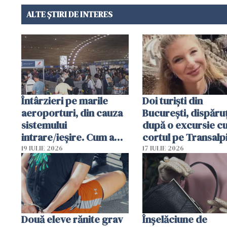
ALTE ȘTIRI DE INTERES
Întârzieri pe marile
Doi turiști din
aeroporturi, din cauza
București, dispăruț
sistemului
după o excursie c
intrare/ieșire. Cum a
cortul pe Transalp
ajuns o femeie să fie
Poliția și familia îi 
19 IULIE 2026
17 IULIE 2026
arestată în Cluj-Napoca
Două eleve rănite grav
Înșelăciune de