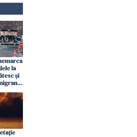
anemarca
ele la
ătesc și
igranții
etație