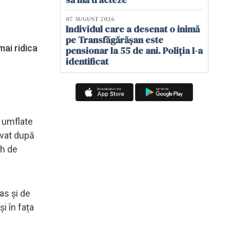
07 AUGUST 2026
Individul care a desenat o inimă
pe Transfăgărășan este
mai ridica
pensionar la 55 de ani. Poliția l-a
identificat
i umflate
rvat după
ch de
ras și de
i în fața