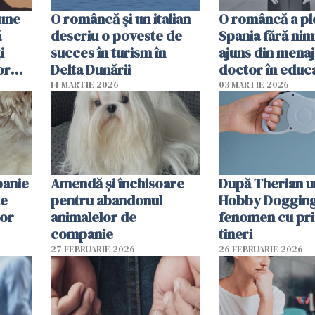
pune
O româncă și un italian
O româncă a ple
ă
descriu o poveste de
Spania fără nimi
i
succes în turism în
ajuns din mena
or
Delta Dunării
doctor în educ
14 MARTIE 2026
03 MARTIE 2026
panie
Amendă și închisoare
După Therian 
te
pentru abandonul
Hobby Dogging,
lor
animalelor de
fenomen cu pri
companie
tineri
27 FEBRUARIE 2026
26 FEBRUARIE 2026