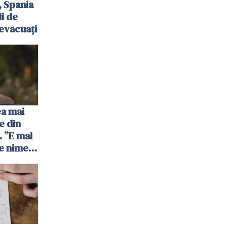
, Spania
ii de
evacuați
ea mai
e din
 ”E mai
e nimeni
”