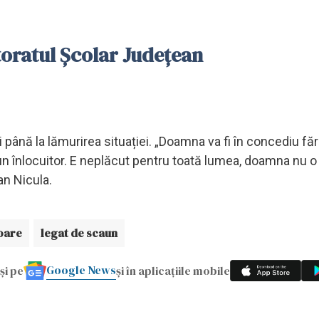
toratul Școlar Județean
până la lămurirea situației. „Doamna va fi în concediu făr
 un înlocuitor. E neplăcut pentru toată lumea, doamna nu o
an Nicula.
oare
legat de scaun
Google News
și pe
și în aplicațiile mobile