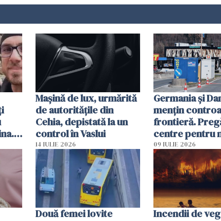
Mașină de lux, urmărită
Germania și D
i
de autoritățile din
mențin controal
u
Cehia, depistată la un
frontieră. Preg
ina.
control în Vaslui
centre pentru m
caută
respinși din UE
14 IULIE 2026
09 IULIE 2026
Două femei lovite
Incendii de veg