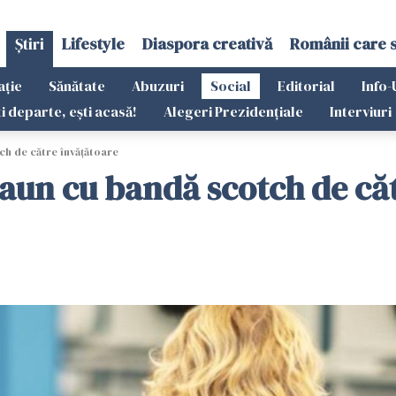
Știri
Lifestyle
Diaspora creativă
Românii care 
ație
Sănătate
Abuzuri
Social
Editorial
Info-
ti departe, ești acasă!
Alegeri Prezidențiale
Interviuri
ch de către învățătoare
caun cu bandă scotch de că