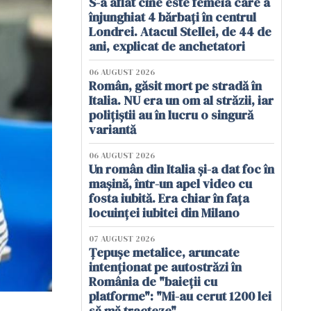
S-a aflat cine este femeia care a
înjunghiat 4 bărbați în centrul
Londrei. Atacul Stellei, de 44 de
ani, explicat de anchetatori
06 AUGUST 2026
Român, găsit mort pe stradă în
Italia. NU era un om al străzii, iar
polițiștii au în lucru o singură
variantă
06 AUGUST 2026
Un român din Italia și-a dat foc în
mașină, într-un apel video cu
fosta iubită. Era chiar în fața
locuinței iubitei din Milano
07 AUGUST 2026
Țepușe metalice, aruncate
intenționat pe autostrăzi în
România de "baieții cu
platforme": "Mi-au cerut 1200 lei
să mă tracteze"