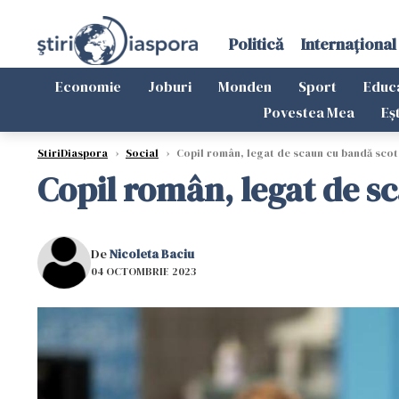
Politică
Internațional
Economie
Joburi
Monden
Sport
Educ
Povestea Mea
Eș
StiriDiaspora
›
Social
›
Copil român, legat de scaun cu bandă scot
Copil român, legat de s
De
Nicoleta Baciu
04 OCTOMBRIE 2023