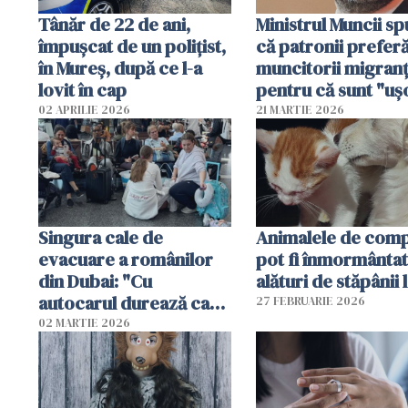
Tânăr de 22 de ani,
Ministrul Muncii s
împușcat de un polițist,
că patronii prefer
în Mureș, după ce l-a
muncitorii migranț
lovit în cap
pentru că sunt "uş
dispensabili"
02 APRILIE 2026
21 MARTIE 2026
Singura cale de
Animalele de com
evacuare a românilor
pot fi înmormânta
din Dubai: "Cu
alături de stăpânii 
autocarul durează cam
27 FEBRUARIE 2026
două zile"
02 MARTIE 2026