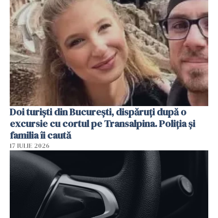
Doi turiști din București, dispăruți după o
excursie cu cortul pe Transalpina. Poliția și
familia îi caută
17 IULIE 2026