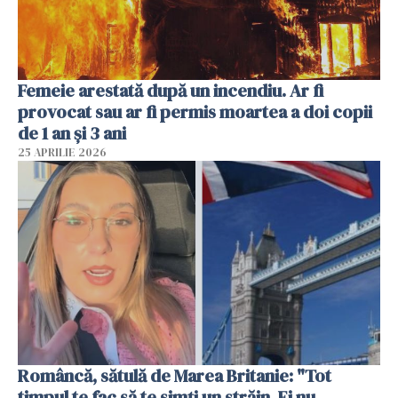
Femeie arestată după un incendiu. Ar fi
provocat sau ar fi permis moartea a doi copii
de 1 an și 3 ani
25 APRILIE 2026
Româncă, sătulă de Marea Britanie: "Tot
timpul te fac să te simți un străin. Ei nu