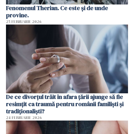
Fenomenul Therian. Ce este și de unde
provine.
25 FEBRUARIE 2026
De ce divorțul trăit în afara țării ajunge să fie
resimțit ca traumă pentru românii familiști și
tradiționaliști?
24 FEBRUARIE 2026