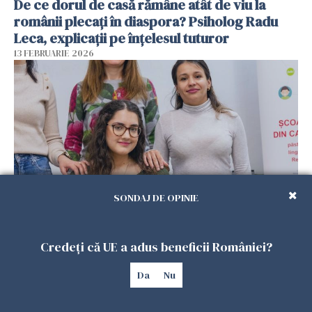
De ce dorul de casă rămâne atât de viu la
românii plecați în diaspora? Psiholog Radu
Leca, explicații pe înțelesul tuturor
13 FEBRUARIE 2026
SONDAJ DE OPINIE
Viața tot mai scumpă din Spania schimbă
planurile românilor. Mulți se gândesc să
Credeți că UE a adus beneficii României?
revină acasă
Da
Nu
08 FEBRUARIE 2026