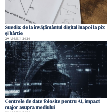
Suedia: de la învățământul digital înapoi la pix
și hârtie
29 APRILIE 2026
Centrele de date folosite pentru AI, impact
major asupra mediului