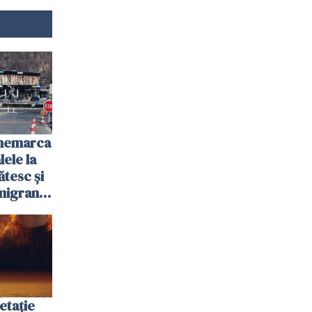
anemarca
ele la
ătesc și
igranții
etație