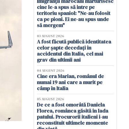
Imigranții marocani mărturisesc
cine le-a spus să intre pe
teritoriu spaniol: "Ne-au folosit
ca pe pioni. Ei ne-au spus unde
să mergem"
03 AUGUST 2026
A fost făcută publică identitatea
celor șapte decedați în
accidentul din Italia, cel mai
grav din ultimii ani
04 AUGUST 2026
Cine era Marian, românul de
numai 19 ani care a murit pe
câmp în Italia
05 AUGUST 2026
De ce a fost omorâtă Daniela
Florea, românca găsită în lada
patului. Procurorii italieni i-au
reconstituit ultimele momente
din viață