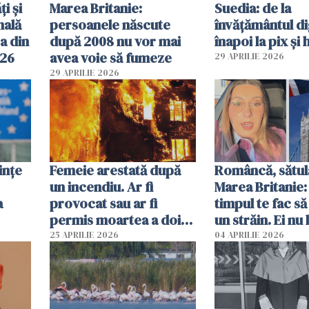
ți și
Marea Britanie:
Suedia: de la
nală
persoanele născute
învățământul di
a din
după 2008 nu vor mai
înapoi la pix și 
026
avea voie să fumeze
29 APRILIE 2026
29 APRILIE 2026
ințe
Femeie arestată după
Româncă, sătul
un incendiu. Ar fi
Marea Britanie:
a
provocat sau ar fi
timpul te fac să
permis moartea a doi
un străin. Ei nu
copii de 1 an și 3 ani
ca noi. În Româ
25 APRILIE 2026
04 APRILIE 2026
oamenii sunt alt