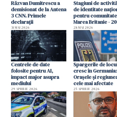
Răzvan Dumitrescu a
Stagiuni de activită
demisionat de la Antena
de identitate națio
3 CNN. Primele
pentru comunitate
declarații
Marea Britanie - 2
31 MAI 2026
28 MAI 2026
Centrele de date
Spargerile de locu
folosite pentru AI,
cresc în Germania:
impact major asupra
Orașele și regiune
mediului
cele mai afectate
29 APRILIE 2026
25 APRILIE 2026