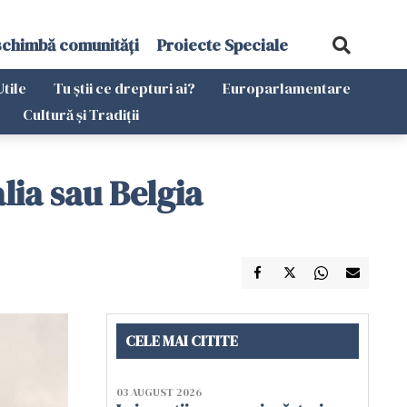
schimbă comunități
Proiecte Speciale
Utile
Tu știi ce drepturi ai?
Europarlamentare
Cultură și Tradiții
lia sau Belgia
CELE MAI CITITE
03 AUGUST 2026