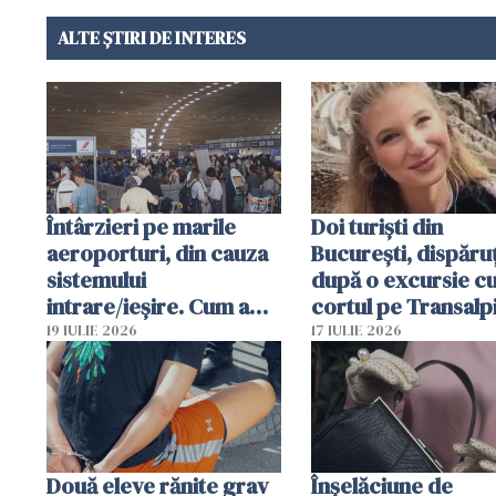
ALTE ȘTIRI DE INTERES
Întârzieri pe marile
Doi turiști din
aeroporturi, din cauza
București, dispăruț
sistemului
după o excursie c
intrare/ieșire. Cum a
cortul pe Transalp
ajuns o femeie să fie
Poliția și familia îi 
19 IULIE 2026
17 IULIE 2026
arestată în Cluj-Napoca
Două eleve rănite grav
Înșelăciune de