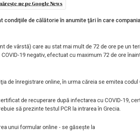
ărește-ne pe Google News
 condiţiile de călătorie în anumite ţări în care compani
rent de vârstă) care au stat mai mult de 72 de ore pe un teri
PCR COVID-19 negativ, efectuat cu maximum 72 de ore înain
ţia de înregistrare online, în urma căreia se emitea codul
 certificat de recuperare după infectarea cu COVID-19, cert
 trebuie să prezinte testul PCR la intrarea în Grecia.
area unui formular online - se găseşte la