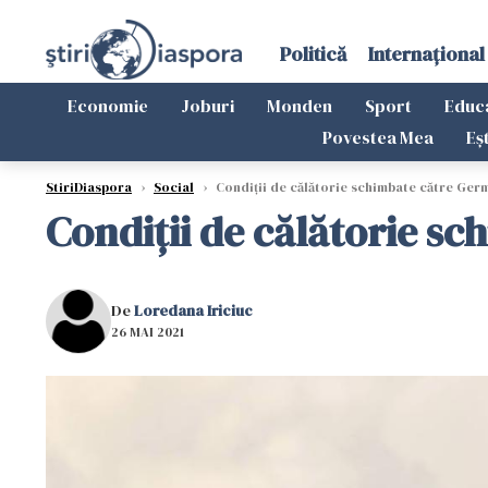
Politică
Internațional
Economie
Joburi
Monden
Sport
Educ
Povestea Mea
Eș
StiriDiaspora
›
Social
›
Condiții de călătorie schimbate către Germ
Condiții de călătorie sc
De
Loredana Iriciuc
26 MAI 2021