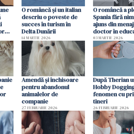
pune
O româncă și un italian
O româncă a ple
ă
descriu o poveste de
Spania fără nimi
i
succes în turism în
ajuns din mena
or
Delta Dunării
doctor în educ
14 MARTIE 2026
03 MARTIE 2026
panie
Amendă și închisoare
După Therian 
te
pentru abandonul
Hobby Dogging,
lor
animalelor de
fenomen cu pri
companie
tineri
27 FEBRUARIE 2026
26 FEBRUARIE 2026