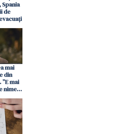
, Spania
ii de
evacuați
ea mai
e din
 ”E mai
e nimeni
”