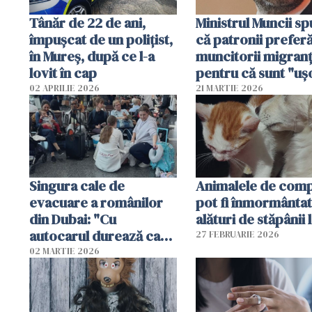
Tânăr de 22 de ani,
Ministrul Muncii s
împușcat de un polițist,
că patronii prefer
în Mureș, după ce l-a
muncitorii migranț
lovit în cap
pentru că sunt "uş
dispensabili"
02 APRILIE 2026
21 MARTIE 2026
Singura cale de
Animalele de com
evacuare a românilor
pot fi înmormânta
din Dubai: "Cu
alături de stăpânii 
autocarul durează cam
27 FEBRUARIE 2026
două zile"
02 MARTIE 2026