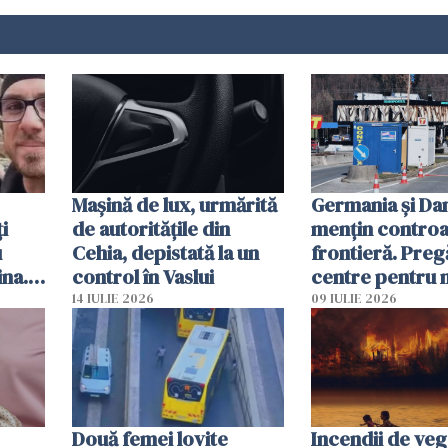
Mașină de lux, urmărită
Germania și D
i
de autoritățile din
mențin controal
u
Cehia, depistată la un
frontieră. Preg
ina.
control în Vaslui
centre pentru m
caută
respinși din UE
14 IULIE 2026
09 IULIE 2026
Două femei lovite
Incendii de veg