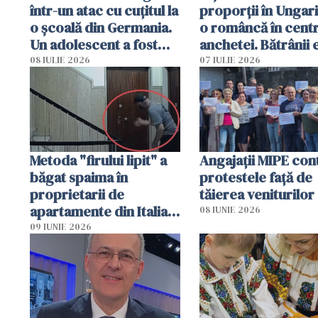
într-un atac cu cuțitul la
proporții în Ungari
o școală din Germania.
o româncă în centr
Un adolescent a fost
anchetei. Bătrânii 
arestat
puși să lase la poar
08 IULIE 2026
07 IULIE 2026
genți cu aur și bani
Metoda "firului lipit" a
Angajaţii MIPE con
băgat spaima în
protestele faţă de
proprietarii de
tăierea veniturilor
apartamente din Italia.
08 IUNIE 2026
Poliția, sesizată
09 IUNIE 2026