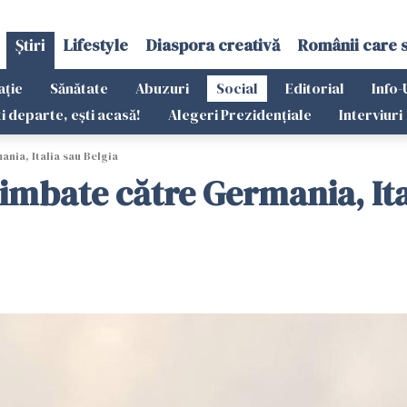
Știri
Lifestyle
Diaspora creativă
Românii care 
ație
Sănătate
Abuzuri
Social
Editorial
Info-
ti departe, ești acasă!
Alegeri Prezidențiale
Interviuri
ania, Italia sau Belgia
himbate către Germania, Ita