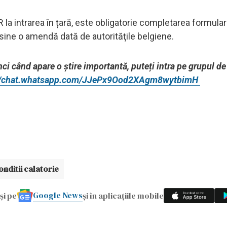
R la intrarea în țară, este obligatorie completarea formularu
 sine o amendă dată de autorităţile belgiene.
unci când apare o știre importantă, puteți intra pe grupul d
://chat.whatsapp.com/JJePx9Ood2XAgm8wytbimH
onditii calatorie
Google News
și pe
și în aplicațiile mobile