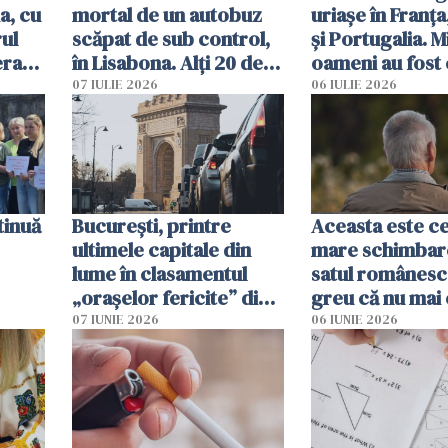
a, cu
mortal de un autobuz
uriașe în Franța
ul
scăpat de sub control,
și Portugalia. M
erau
în Lisabona. Alți 20 de
oameni au fost 
tă
oameni sunt răniți
07 IULIE 2026
06 IULIE 2026
tinuă
București, printre
Aceasta este c
ultimele capitale din
mare schimbar
lume în clasamentul
satul românesc.
„orașelor fericite” din
greu că nu mai 
2026
pe-aici, prin jur
07 IUNIE 2026
06 IUNIE 2026