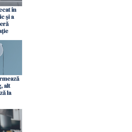
cat în
c și a
jeră
ație
urmează
 alt
ză la