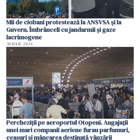
Mii de ciobani protestează la ANSVSA și la
Guvern. Îmbrânceli cu jandarmii și gaze
lacrimogene
30 IULIE 2026
Percheziții pe aeroportul Otopeni. Angajații
unei mari companii aeriene furau parfumuri,
ceasuri și mâncarea destinată vânzării