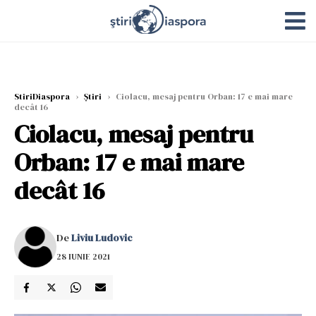
StiriDiaspora
›
Știri
›
Ciolacu, mesaj pentru Orban: 17 e mai mare
decât 16
Ciolacu, mesaj pentru
Orban: 17 e mai mare
decât 16
De
Liviu Ludovic
28 IUNIE 2021