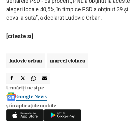
sertarele PSD - ca procent, PNL a obținut la aceste
alegeri locale 40,5%, în timp ce PSD a obținut 39 și
ceva la sută”, a declarat Ludovic Orban.
[citeste si]
ludovic orban
marcel ciolacu
Urmăriți-ne și pe
Google News
și în aplicațiile mobile