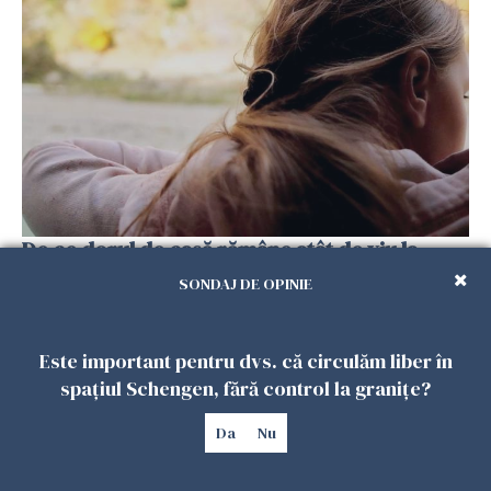
De ce dorul de casă rămâne atât de viu la
românii plecați în diaspora? Psiholog Radu
SONDAJ DE OPINIE
Leca, explicații pe înțelesul tuturor
13 FEBRUARIE 2026
Este important pentru dvs. că circulăm liber în
spațiul Schengen, fără control la granițe?
Da
Nu