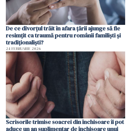
De ce divorțul trăit în afara țării ajunge să fie
resimțit ca traumă pentru românii familiști și
tradiționaliști?
24 FEBRUARIE 2026
Scrisorile trimise soacrei din închisoare îi pot
aduce un an suplimentar de închisoare unui