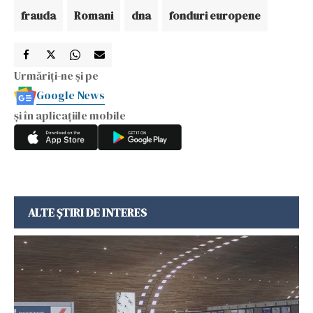
frauda
Romani
dna
fonduri europene
Urmăriți-ne și pe
Google News
și în aplicațiile mobile
ALTE ȘTIRI DE INTERES