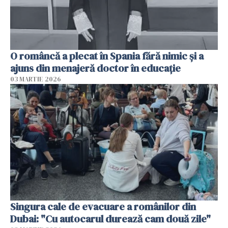
O româncă a plecat în Spania fără nimic și a
ajuns din menajeră doctor în educație
03 MARTIE 2026
Singura cale de evacuare a românilor din
Dubai: "Cu autocarul durează cam două zile"