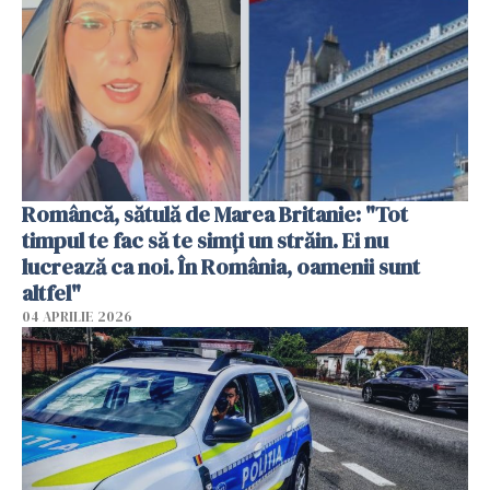
Româncă, sătulă de Marea Britanie: "Tot
timpul te fac să te simți un străin. Ei nu
lucrează ca noi. În România, oamenii sunt
altfel"
04 APRILIE 2026