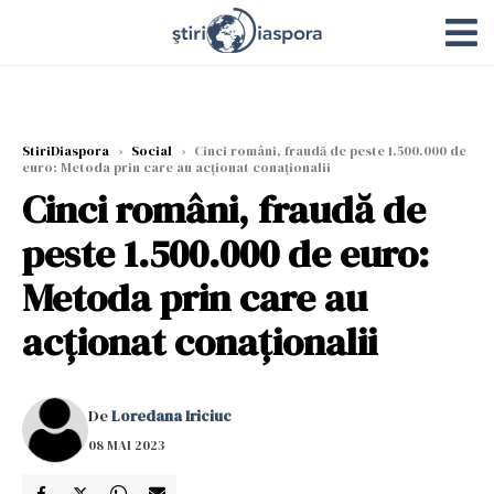
StiriDiaspora
›
Social
›
Cinci români, fraudă de peste 1.500.000 de
euro: Metoda prin care au acționat conaționalii
Cinci români, fraudă de
peste 1.500.000 de euro:
Metoda prin care au
acționat conaționalii
De
Loredana Iriciuc
08 MAI 2023