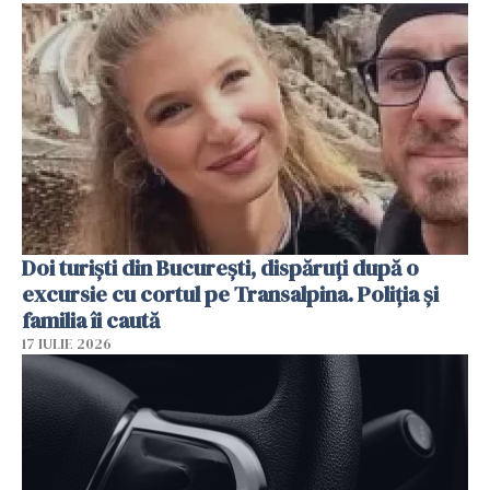
Doi turiști din București, dispăruți după o
excursie cu cortul pe Transalpina. Poliția și
familia îi caută
17 IULIE 2026