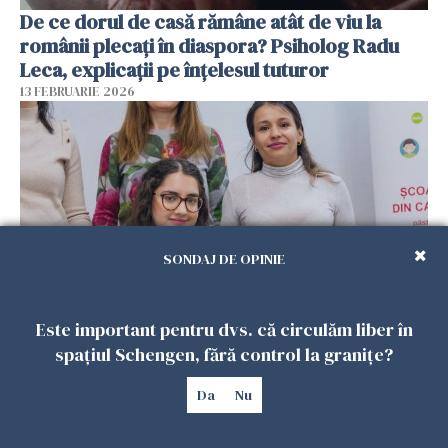
De ce dorul de casă rămâne atât de viu la
românii plecați în diaspora? Psiholog Radu
Leca, explicații pe înțelesul tuturor
13 FEBRUARIE 2026
SONDAJ DE OPINIE
Este important pentru dvs. că circulăm liber în
Viața tot mai scumpă din Spania schimbă
spațiul Schengen, fără control la granițe?
planurile românilor. Mulți se gândesc să
revină acasă
Da
Nu
08 FEBRUARIE 2026