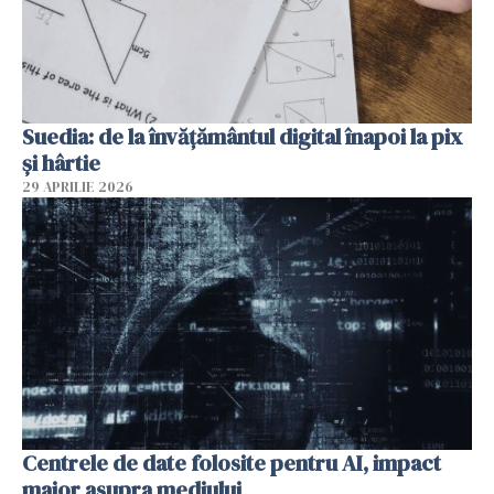
Suedia: de la învățământul digital înapoi la pix
și hârtie
29 APRILIE 2026
Centrele de date folosite pentru AI, impact
major asupra mediului