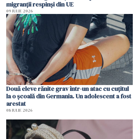
migranții respinși din UE
09 IULIE 2026
Două eleve rănite grav într-un atac cu cuțitul
la o școală din Germania. Un adolescent a fost
arestat
08 IULIE 2026