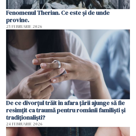
Fenomenul Therian. Ce este și de unde
provine.
25 FEBRUARIE 2026
De ce divorțul trăit în afara țării ajunge să fie
resimțit ca traumă pentru românii familiști și
tradiționaliști?
24 FEBRUARIE 2026