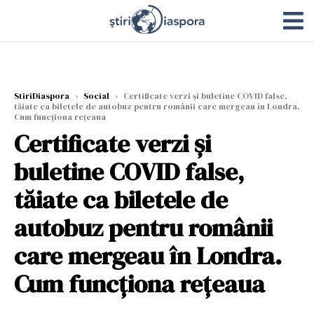
StiriDiaspora
›
Social
›
Certificate verzi şi buletine COVID false,
tăiate ca biletele de autobuz pentru românii care mergeau în Londra.
Cum funcţiona reţeaua
Certificate verzi şi
buletine COVID false,
tăiate ca biletele de
autobuz pentru românii
care mergeau în Londra.
Cum funcţiona reţeaua