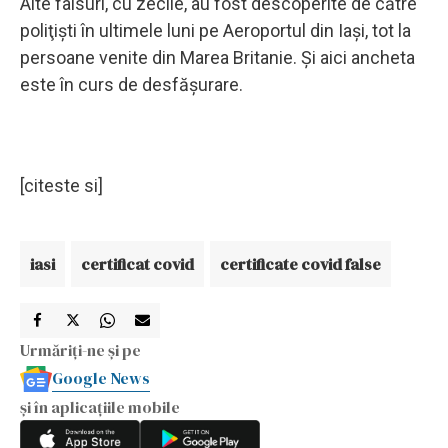
Alte falsuri, cu zecile, au fost descoperite de către
poliţişti în ultimele luni pe Aeroportul din Iaşi, tot la
persoane venite din Marea Britanie. Şi aici ancheta
este în curs de desfăşurare.
[citeste si]
iasi
certificat covid
certificate covid false
Urmăriți-ne și pe
Google News
și în aplicațiile mobile