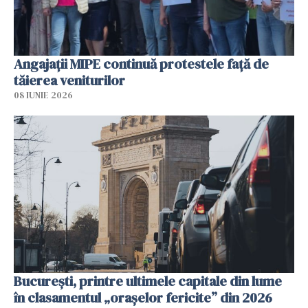
Angajaţii MIPE continuă protestele faţă de
tăierea veniturilor
08 IUNIE 2026
București, printre ultimele capitale din lume
în clasamentul „orașelor fericite” din 2026