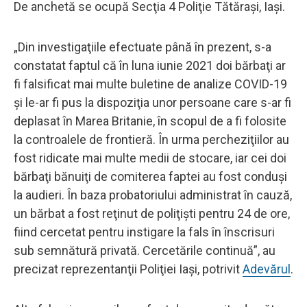
De anchetă se ocupă Secţia 4 Poliţie Tătăraşi, Iaşi.
„Din investigaţiile efectuate până în prezent, s-a
constatat faptul că în luna iunie 2021 doi bărbaţi ar
fi falsificat mai multe buletine de analize COVID-19
şi le-ar fi pus la dispoziţia unor persoane care s-ar fi
deplasat în Marea Britanie, în scopul de a fi folosite
la controalele de frontieră. În urma percheziţiilor au
fost ridicate mai multe medii de stocare, iar cei doi
bărbaţi bănuiţi de comiterea faptei au fost conduşi
la audieri. În baza probatoriului administrat în cauză,
un bărbat a fost reţinut de poliţişti pentru 24 de ore,
fiind cercetat pentru instigare la fals în înscrisuri
sub semnătură privată. Cercetările continuă”, au
precizat reprezentanţii Poliţiei Iaşi, potrivit
Adevărul
.