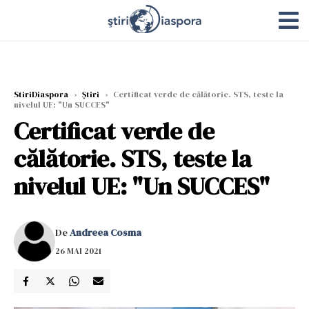
StiriDiaspora
›
Știri
›
Certificat verde de călătorie. STS, teste la
nivelul UE: "Un SUCCES"
Certificat verde de
călătorie. STS, teste la
nivelul UE: "Un SUCCES"
De
Andreea Cosma
26 MAI 2021