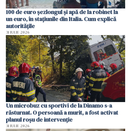
100 de euro șezlongul și apă de la robinet la
un euro, în stațiunile din Italia. Cum explică
autoritățile
31 IULIE 2026
Un microbuz cu sportivi de la Dinamo s-a
răsturnat. O persoană a murit, a fost activat
planul roșu de intervenție
31 IULIE 2026