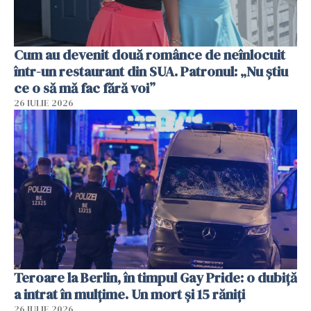
Cum au devenit două românce de neînlocuit
într-un restaurant din SUA. Patronul: „Nu știu
ce o să mă fac fără voi”
26 IULIE 2026
Teroare la Berlin, în timpul Gay Pride: o dubiță
a intrat în mulțime. Un mort și 15 răniți
26 IULIE 2026