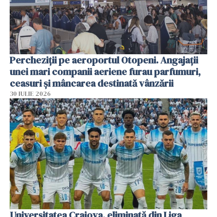
Percheziții pe aeroportul Otopeni. Angajații
unei mari companii aeriene furau parfumuri,
ceasuri și mâncarea destinată vânzării
30 IULIE 2026
Universitatea Craiova, eliminată din Liga