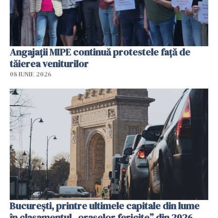
Angajaţii MIPE continuă protestele faţă de
tăierea veniturilor
08 IUNIE 2026
București, printre ultimele capitale din lume
în clasamentul „orașelor fericite” din 2026