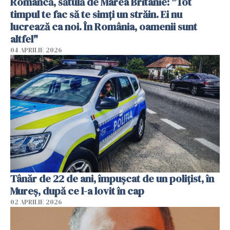
Româncă, sătulă de Marea Britanie: "Tot
timpul te fac să te simți un străin. Ei nu
lucrează ca noi. În România, oamenii sunt
altfel"
04 APRILIE 2026
Tânăr de 22 de ani, împușcat de un polițist, în
Mureș, după ce l-a lovit în cap
02 APRILIE 2026