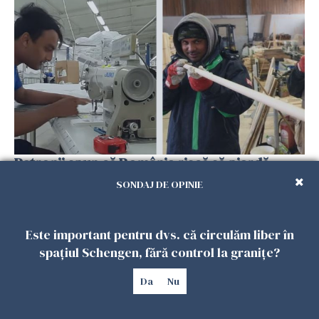
Patronii spun că România riscă să piardă
muncitorii străini în favoarea Spaniei
SONDAJ DE OPINIE
06 FEBRUARIE 2026
Este important pentru dvs. că circulăm liber în
spațiul Schengen, fără control la granițe?
Da
Nu