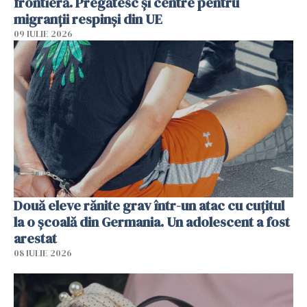
frontieră. Pregătesc și centre pentru
migranții respinși din UE
09 IULIE 2026
Două eleve rănite grav într-un atac cu cuțitul
la o școală din Germania. Un adolescent a fost
arestat
08 IULIE 2026