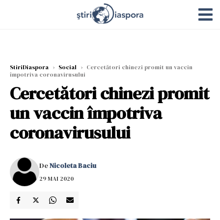
StiriDiaspora
›
Social
›
Cercetători chinezi promit un vaccin
împotriva coronavirusului
Cercetători chinezi promit
un vaccin împotriva
coronavirusului
De
Nicoleta Baciu
29 MAI 2020