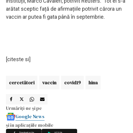
instituții, Marco Cavaleri, potrivit Reuters. Tot el s-a
arătat sceptic față de afirmațiile potrivit cărora un
vaccin ar putea fi gata până în septembrie.
[citeste si]
cercetători
vaccin
covid19
hina
Urmăriți-ne și pe
Google News
și în aplicațiile mobile