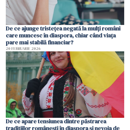
De ce ajunge tristețea negată la mulți români
care muncesc în diaspora, chiar când viața
pare mai stabilă financiar?
20 FEBRUARIE 2026
De ce apare tensiunea dintre păstrarea
tradițiilor românești în diaspora și nevoia de