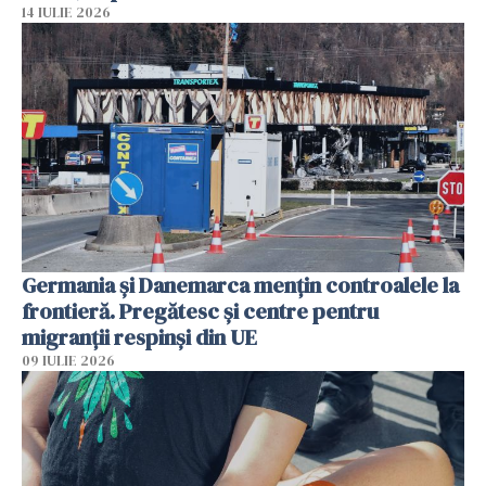
14 IULIE 2026
Germania și Danemarca mențin controalele la
frontieră. Pregătesc și centre pentru
migranții respinși din UE
09 IULIE 2026