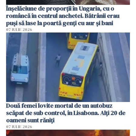
Înșelăciune de proporții în Ungaria, cu o
româncă în centrul anchetei. Bătrânii erau
puși să lase la poartă genți cu aur și bani
07 IULIE 2026
Două femei lovite mortal de un autobuz
scăpat de sub control, în Lisabona. Alți 20 de
oameni sunt răniți
07 IULIE 2026