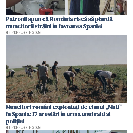
Patronii spun că România riscă să piardă
muncitorii străini în favoarea Spaniei
06 FEBRUARIE 2026
Muncitori români exploatați de clanul „Muti”
în Spania: 17 arestări în urma unui raid al
poliției
04 FEBRUARIE 2026