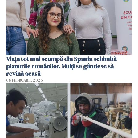
Viața tot mai scumpă din Spania schimbă
planurile românilor. Mulți se gândesc să
revină acasă
08 FEBRUARIE 2026