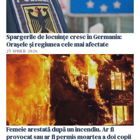
Spargerile de locuințe cresc în Germania:
Orașele și regiunea cele mai afectate
25 APRILIE 2026
Femeie arestată după un incendiu. Ar fi
provocat sau ar fi permis moartea a doi copii