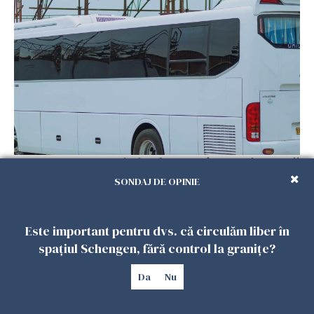
Un autocar cu turiști a derapat în Turcia. Nouă
persoane au murit
SONDAJ DE OPINIE
01 FEBRUARIE 2026
Este important pentru dvs. că circulăm liber în
spațiul Schengen, fără control la granițe?
Da
Nu