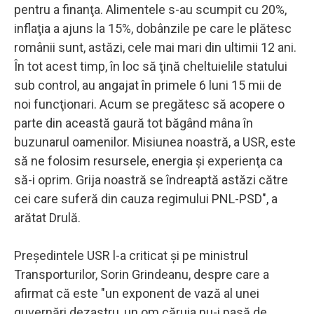
pentru a finanţa. Alimentele s-au scumpit cu 20%,
inflaţia a ajuns la 15%, dobânzile pe care le plătesc
românii sunt, astăzi, cele mai mari din ultimii 12 ani.
În tot acest timp, în loc să ţină cheltuielile statului
sub control, au angajat în primele 6 luni 15 mii de
noi funcţionari. Acum se pregătesc să acopere o
parte din această gaură tot băgând mâna în
buzunarul oamenilor. Misiunea noastră, a USR, este
să ne folosim resursele, energia şi experienţa ca
să-i oprim. Grija noastră se îndreaptă astăzi către
cei care suferă din cauza regimului PNL-PSD", a
arătat Drulă.
Preşedintele USR l-a criticat şi pe ministrul
Transporturilor, Sorin Grindeanu, despre care a
afirmat că este "un exponent de vază al unei
guvernări dezastru, un om căruia nu-i pasă de