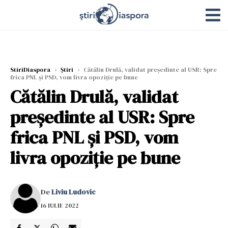
StiriDiaspora
›
Știri
›
Cătălin Drulă, validat preşedinte al USR: Spre
frica PNL şi PSD, vom livra opoziţie pe bune
Cătălin Drulă, validat
preşedinte al USR: Spre
frica PNL şi PSD, vom
livra opoziţie pe bune
De
Liviu Ludovic
16 IULIE 2022