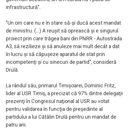
infrastructură".
"Un om care nu e în stare să-şi ducă acest mandat
de ministru. (...) A reuşit să oprească şi e singurul
proiect prin care trăgea bani din PNRR - Autostrada
A3, să rezilieze şi să anuleze mai mult decât a dat
în lucru şi să căpuşeze aparatul de stat prin
incompetenţi şi cu sinecuri de partid", consideră
Drulă.
La rândul său, primarul Timişoarei, Dominic Fritz,
lider al USR Timiş, a precizat că 97% dintre delegaţii
prezenţi în Congresul naţional al USR au votat
pentru validarea în funcţia de preşedinte al
partidului a lui Cătălin Drulă pentru un mandat de
patru ani.