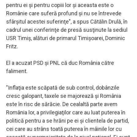
pentru ei şi pentru copiii lor şi aceasta este o
Românie care suferă profund şi nu se întrevede
sfârşitul acestei suferinţe", a spus Cătălin Drulă, în
cadrul unei conferinţe de presă susţinute la sediul
USR Timiş, alături de primarul Timişoarei, Dominic
Fritz.
El a acuzat PSD şi PNL că duc România către
faliment.
"Inflaţia este scăpată de sub control, dobânzile
cresc galopant, taxele se majorează şi România
este în risc de sărăcie. De cealaltă parte avem
România lor, a privilegiaţilor care au luat puterea în
politică pentru a se hrăni pe ei şi clientela de partid,
cei care au strâns toată puterea în mâinile lor cu