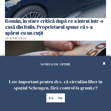
Român, în stare critică după ce a intrat într-o
casă din Italia. Proprietarul spune că s-a
apărat cu un cuțit
26 IULIE 2026
SONDAJ DE OPINIE
Este important pentru dvs. că circulăm liber în
spațiul Schengen, fără control la granițe?
Da
Nu
Menajere și îngrijitori, în vizorul Fiscului din
Italia. Aproape 500.000 de euro din venituri,