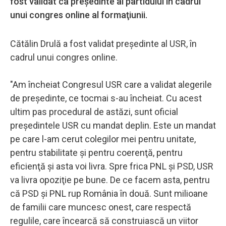
fost validat ca preşedinte al partidului în cadrul
unui congres online al formaţiunii.
Cătălin Drulă a fost validat președinte al USR, în
cadrul unui congres online.
"Am încheiat Congresul USR care a validat alegerile
de preşedinte, ce tocmai s-au încheiat. Cu acest
ultim pas procedural de astăzi, sunt oficial
preşedintele USR cu mandat deplin. Este un mandat
pe care l-am cerut colegilor mei pentru unitate,
pentru stabilitate şi pentru coerenţă, pentru
eficienţă şi asta voi livra. Spre frica PNL şi PSD, USR
va livra opoziţie pe bune. De ce facem asta, pentru
că PSD şi PNL rup România în două. Sunt milioane
de familii care muncesc onest, care respectă
regulile, care încearcă să construiască un viitor