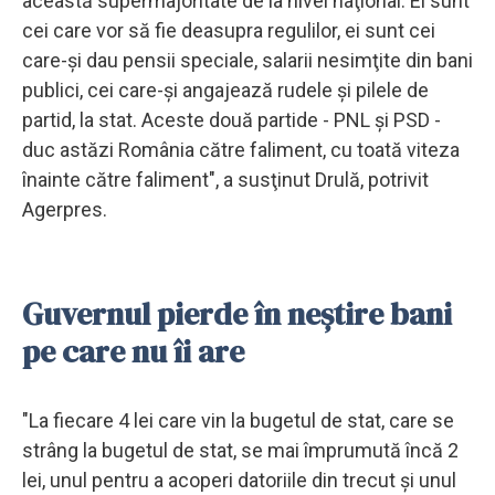
această supermajoritate de la nivel naţional. Ei sunt
cei care vor să fie deasupra regulilor, ei sunt cei
care-şi dau pensii speciale, salarii nesimţite din bani
publici, cei care-şi angajează rudele şi pilele de
partid, la stat. Aceste două partide - PNL şi PSD -
duc astăzi România către faliment, cu toată viteza
înainte către faliment", a susţinut Drulă, potrivit
Agerpres.
Guvernul pierde în neştire bani
pe care nu îi are
"La fiecare 4 lei care vin la bugetul de stat, care se
strâng la bugetul de stat, se mai împrumută încă 2
lei, unul pentru a acoperi datoriile din trecut şi unul