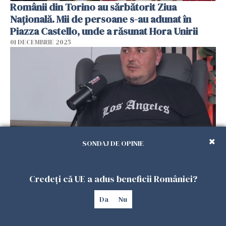
Românii din Torino au sărbătorit Ziua
Națională. Mii de persoane s-au adunat în
Piazza Castello, unde a răsunat Hora Unirii
01 DECEMBRIE 2025
SONDAJ DE OPINIE
Un român din Spania explică ce trebuie să faci
Credeți că UE a adus beneficii României?
să câștigi 5.000 de euro pe lună: "E o muncă
grea, murdară"
Da
Nu
10 NOIEMBRIE 2025