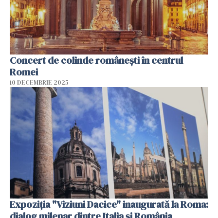
Concert de colinde româneşti în centrul
Romei
10 DECEMBRIE 2025
Expoziția "Viziuni Dacice" inaugurată la Roma:
dialog milenar dintre Italia și România