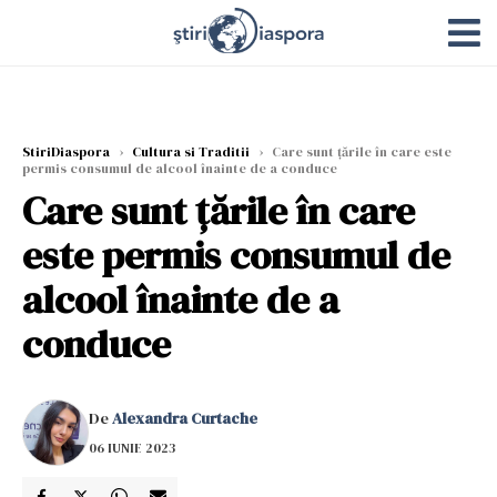
StiriDiaspora
›
Cultura si Traditii
›
Care sunt țările în care este
permis consumul de alcool înainte de a conduce
Care sunt țările în care
este permis consumul de
alcool înainte de a
conduce
De
Alexandra Curtache
06 IUNIE 2023