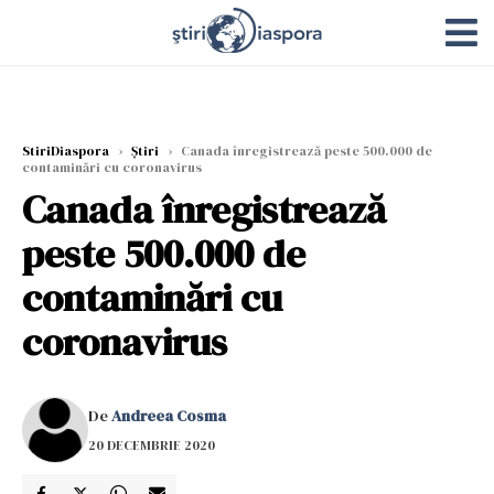
StiriDiaspora
›
Știri
›
Canada înregistrează peste 500.000 de
contaminări cu coronavirus
Canada înregistrează
peste 500.000 de
contaminări cu
coronavirus
De
Andreea Cosma
20 DECEMBRIE 2020