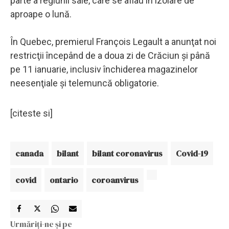
parte a regiunii sale, care se aflau în izolare de
aproape o lună.
În Quebec, premierul François Legault a anunţat noi
restricţii începând de a doua zi de Crăciun şi până
pe 11 ianuarie, inclusiv închiderea magazinelor
neesenţiale şi telemuncă obligatorie.
[citeste si]
canada
bilant
bilant coronavirus
Covid-19
covid
ontario
coroanvirus
Urmăriți-ne și pe