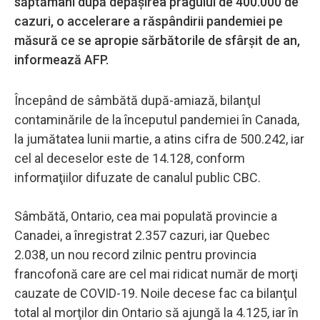
săptămâni după depăşirea pragului de 400.000 de
cazuri, o accelerare a răspândirii pandemiei pe
măsură ce se apropie sărbătorile de sfârşit de an,
informează AFP.
Începând de sâmbătă după-amiază, bilanţul
contaminările de la începutul pandemiei în Canada,
la jumătatea lunii martie, a atins cifra de 500.242, iar
cel al deceselor este de 14.128, conform
informaţiilor difuzate de canalul public CBC.
Sâmbătă, Ontario, cea mai populată provincie a
Canadei, a înregistrat 2.357 cazuri, iar Quebec
2.038, un nou record zilnic pentru provincia
francofonă care are cel mai ridicat număr de morţi
cauzate de COVID-19. Noile decese fac ca bilanţul
total al morţilor din Ontario să ajungă la 4.125, iar în