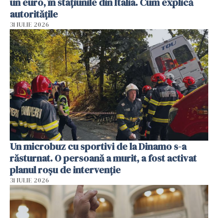
un euro, în stațiunile din Italia. Cum explică
autoritățile
31 IULIE 2026
Un microbuz cu sportivi de la Dinamo s-a
răsturnat. O persoană a murit, a fost activat
planul roșu de intervenție
31 IULIE 2026