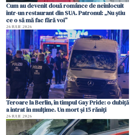
Cum au devenit două românce de neînlocuit
într-un restaurant din SUA. Patronul: „Nu știu
ce o să mă fac fără voi”
26 IULIE 2026
Teroare la Berlin, în timpul Gay Pride: o dubiță
a intrat în mulțime. Un mort și 15 răniți
26 IULIE 2026