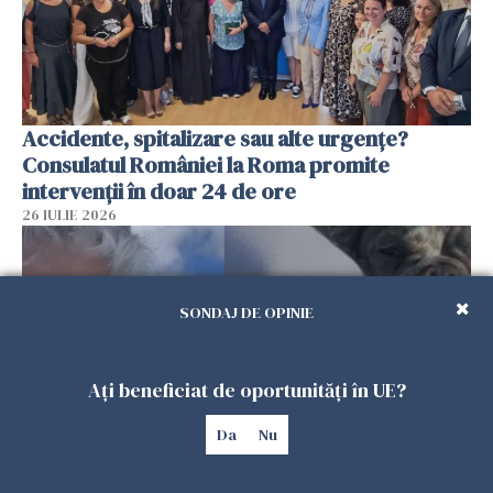
Accidente, spitalizare sau alte urgențe?
Consulatul României la Roma promite
intervenții în doar 24 de ore
26 IULIE 2026
SONDAJ DE OPINIE
Ați beneficiat de oportunități în UE?
Da
Nu
Ce a pățit o româncă în timp ce își plimba