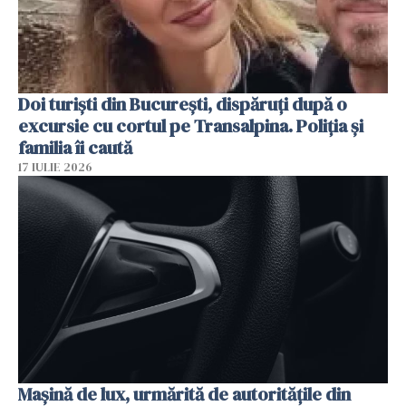
Doi turiști din București, dispăruți după o
excursie cu cortul pe Transalpina. Poliția și
familia îi caută
17 IULIE 2026
Mașină de lux, urmărită de autoritățile din