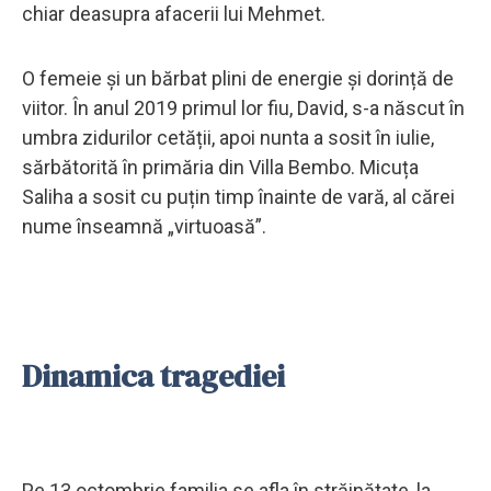
chiar deasupra afacerii lui Mehmet.
O femeie și un bărbat plini de energie și dorință de
viitor. În anul 2019 primul lor fiu, David, s-a născut în
umbra zidurilor cetății, apoi nunta a sosit în iulie,
sărbătorită în primăria din Villa Bembo. Micuța
Saliha a sosit cu puțin timp înainte de vară, al cărei
nume înseamnă „virtuoasă”.
Dinamica tragediei
Pe 13 octombrie familia se afla în străinătate, la