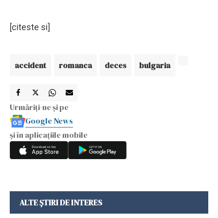
[citeste si]
accident
romanca
deces
bulgaria
Urmăriți-ne și pe
Google News
și în aplicațiile mobile
ALTE ȘTIRI DE INTERES