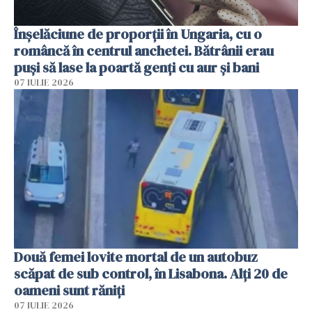
Înșelăciune de proporții în Ungaria, cu o
româncă în centrul anchetei. Bătrânii erau
puși să lase la poartă genți cu aur și bani
07 IULIE 2026
Două femei lovite mortal de un autobuz
scăpat de sub control, în Lisabona. Alți 20 de
oameni sunt răniți
07 IULIE 2026