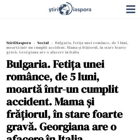
StiriDiaspora
›
Social
›
Bulgaria. Fetița unei românce, de 5 luni,
moartă într-un cumplit accident. Mama și frățiorul, în stare foarte
gravă. Georgiana are o afacere în Italia
Bulgaria. Fetița unei
românce, de 5 luni,
moartă într-un cumplit
accident. Mama și
frățiorul, în stare foarte
gravă. Georgiana are o
afacere în Italia