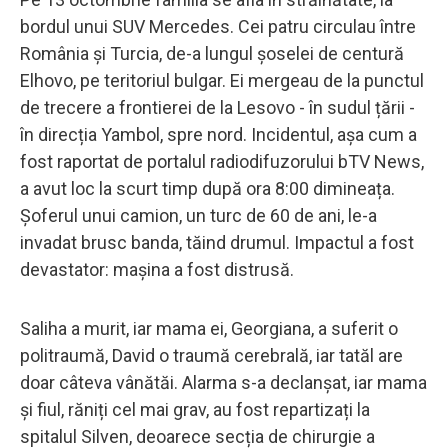
bordul unui SUV Mercedes. Cei patru circulau între
România și Turcia, de-a lungul șoselei de centură
Elhovo, pe teritoriul bulgar. Ei mergeau de la punctul
de trecere a frontierei de la Lesovo - în sudul țării -
în direcția Yambol, spre nord. Incidentul, așa cum a
fost raportat de portalul radiodifuzorului bTV News,
a avut loc la scurt timp după ora 8:00 dimineața.
Şoferul unui camion, un turc de 60 de ani, le-a
invadat brusc banda, tăind drumul. Impactul a fost
devastator: mașina a fost distrusă.
Saliha a murit, iar mama ei, Georgiana, a suferit o
politraumă, David o traumă cerebrală, iar tatăl are
doar câteva vânătăi. Alarma s-a declanșat, iar mama
și fiul, răniți cel mai grav, au fost repartizați la
spitalul Silven, deoarece secția de chirurgie a