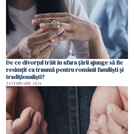
De ce divorțul trăit în afara țării ajunge să fie
resimțit ca traumă pentru românii familiști și
tradiționaliști?
24 FEBRUARIE 2026