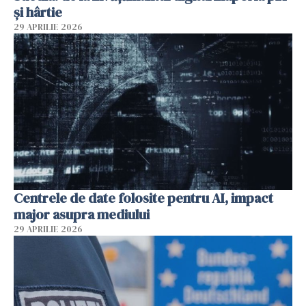
și hârtie
29 APRILIE 2026
Centrele de date folosite pentru AI, impact
major asupra mediului
29 APRILIE 2026