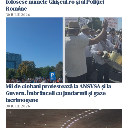
folosesc numele Ghișeul.ro și al Poliției
Române
30 IULIE 2026
Mii de ciobani protestează la ANSVSA și la
Guvern. Îmbrânceli cu jandarmii și gaze
lacrimogene
30 IULIE 2026