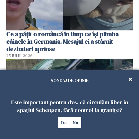
Ce a pățit o româncă în timp ce își plimba
câinele în Germania. Mesajul ei a stârnit
dezbateri aprinse
25 IULIE 2026
SONDAJ DE OPINIE
Este important pentru dvs. că circulăm liber în
spațiul Schengen, fără control la granițe?
Da
Nu
Româncă din Italia, acuzată că și-a lăsat copiii