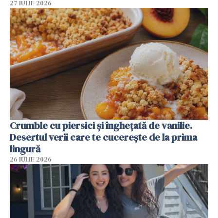
27 IULIE 2026
Crumble cu piersici și înghețată de vanilie.
Desertul verii care te cucerește de la prima
lingură
26 IULIE 2026