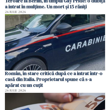
Teroare la Berlin, în timpul Gay Pride: o dubiță
a intrat în mulțime. Un mort și 15 răniți
26 IULIE 2026
Român, în stare critică după ce a intrat într-o
casă din Italia. Proprietarul spune că s-a
apărat cu un cuțit
26 IULIE 2026