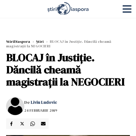
StiriDiaspora
›
Știri
›
BLOCAJ în Justiție. Dăncilă cheamă
magistrații la NEGOCIERI
BLOCAJ în Justiție.
Dăncilă cheamă
magistrații la NEGOCIERI
De
Liviu Ludovic
24 FEBRUARIE 2019