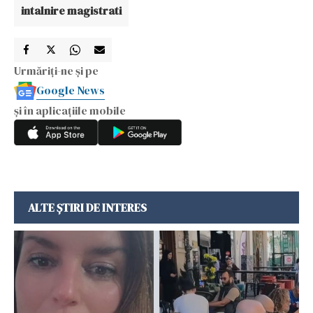
intalnire magistrati
Urmăriți-ne și pe
Google News
și în aplicațiile mobile
ALTE ȘTIRI DE INTERES