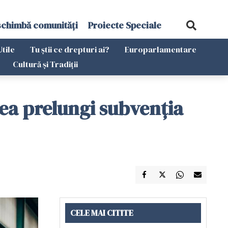
schimbă comunități
Proiecte Speciale
Utile
Tu știi ce drepturi ai?
Europarlamentare
Cultură și Tradiții
tea prelungi subvenția
CELE MAI CITITE