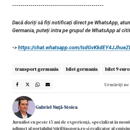
---------------------------------------------
Dacă doriți să fiți notificați direct pe WhatsApp, at
Germania, puteți intra pe grupul de WhatsApp al citit
->
https://chat.whatsapp.com/IsdGvKkdEY4JJhue
transport germania
bilet germania
bilet 9 euro
Urmăriți-ne 
Gabriel Nuță-Stoica
Jurnalist cu peste 15 ani de experiență, specializat în mon
adjunct al portalului ȘtiriDiaspora.ro și realizator al emi