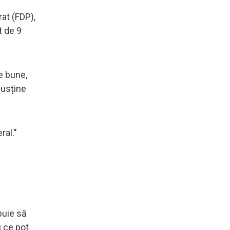
rat (FDP),
t de 9
te bune,
susține
ral."
buie să
u ce pot