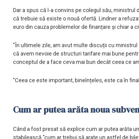
Dar a spus că l-a convins pe colegul său, ministrul d
că trebuie să existe o nouă ofertă. Lindner a refuza
euro din cauza problemelor de finanțare și chiar a crit
"În ultimele zile, am avut multe discuții cu ministru
că avem nevoie de structuri tarifare mai bune pentru
conceptul de a face ceva mai bun decât ceea ce am 
"Ceea ce este important, bineînțeles, este ca în fina
Cum ar putea arăta noua subvenț
Când a fost presat să explice cum ar putea arăta un
stabilească "cum ar trebui să arate un astfel de bil