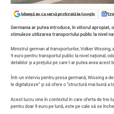
Adaugă-ne ca sursă preferată în Google
Urm
Germania ar putea introduce, în viitorul apropiat, o
stimuleze utilizarea transportului public la nivel n
Ministrul german al transporturilor, Volker Wissing, a
9 euro pentru transportul public la nivel național, od
detaliilor și a prețului pe care l-ar putea avea acest bi
Într-un interviu pentru presa germană, Wissing a dec
le digitalizeze" și să ofere o "structură mai bună a t
Acest lucru vine în contextul în care oferta de trei l
pentru doar 9 euro pe lună, este pe cale să se înche