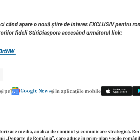
unci când apare o nouă știre de interes EXCLUSIV pentru ro
orilor fideli StiriDiaspora accesând următorul link:
ZBrtNW
Google News
și pe
și în aplicațiile mobile
itorizare media, analiză de conținut și comunicare strategică. Re
siunii „Departe de România”, care aduce în prim-plan vocile români