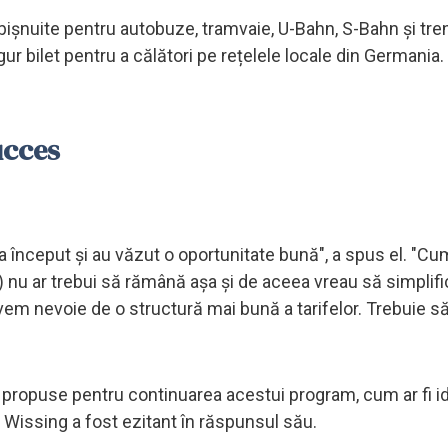
obișnuite pentru autobuze, tramvaie, U-Bahn, S-Bahn și tre
gur bilet pentru a călători pe rețelele locale din Germania.
succes
e la început și au văzut o oportunitate bună", a spus el. "
c) nu ar trebui să rămână așa și de aceea vreau să simpli
 avem nevoie de o structură mai bună a tarifelor. Trebuie să
le propuse pentru continuarea acestui program, cum ar fi i
, Wissing a fost ezitant în răspunsul său.