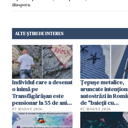
diaspora.
ALTE ȘTIRI DE INTERES
Individul care a desenat
Țepușe metalice,
o inimă pe
aruncate intențion
Transfăgărășan este
autostrăzi în Româ
pensionar la 55 de ani.
de "baieții cu
Poliția l-a identificat
platforme": "Mi-au
07 AUGUST 2026
07 AUGUST 2026
cerut 1200 lei să m
tracteze"