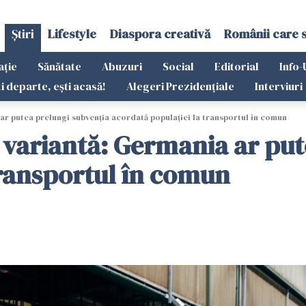
Știri
Lifestyle
Diaspora creativă
Românii care 
ație
Sănătate
Abuzuri
Social
Editorial
Info-
ti departe, ești acasă!
Alegeri Prezidențiale
Interviuri
 ar putea prelungi subvenția acordată populației la transportul în comun
ă variantă: Germania ar pu
transportul în comun