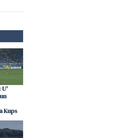
 U'
 un
la Kups