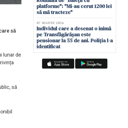
România de "baieții cu
platforme": "Mi-au cerut 1200 lei
să mă tracteze"
07 AUGUST 2026
Individul care a desenat o inimă
 care să
pe Transfăgărășan este
pensionar la 55 de ani. Poliția l-a
identificat
i lunar de
rivința
blic, să
onibil