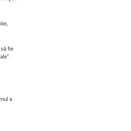
lei,
 să fie
ale".
rnul a