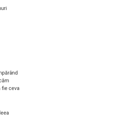
nuri
Cumpărând
ficăm
 fie ceva
deea