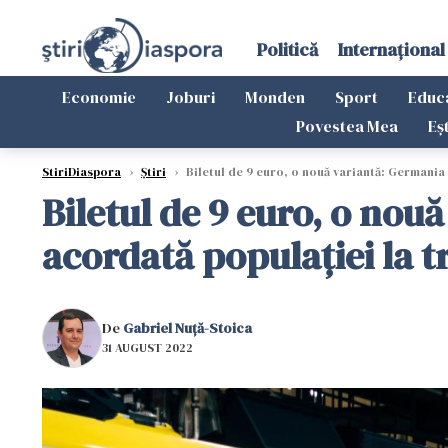
Politică
Internațional
Economie
Joburi
Monden
Sport
Educ
Povestea Mea
Eș
StiriDiaspora
›
Știri
›
Biletul de 9 euro, o nouă variantă: Germania
Biletul de 9 euro, o nou
acordată populației la 
De
Gabriel Nuță-Stoica
31 AUGUST 2022