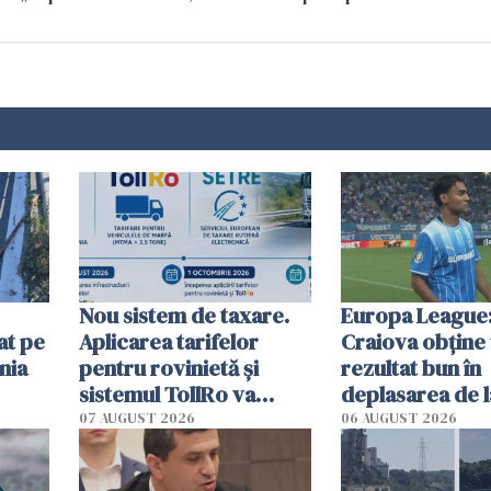
Nou sistem de taxare.
Europa League:
at pe
Aplicarea tarifelor
Craiova obține
nia
pentru rovinietă şi
rezultat bun în
sistemul TollRo va
deplasarea de 
începe la 1 octombrie
07 AUGUST 2026
06 AUGUST 2026
ă