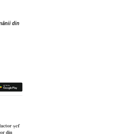
mânii din
dactor-șef
lor din