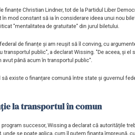
e finanțe Christian Lindner, tot de la Partidul Liber Democ
t în mod constant să ia în considerare ideea unui nou bile
icat "mentalitatea de gratuitate" din jurul biletului.
l federal de finanțe și am reușit să îl conving, cu argumen
 transportul public", a declarat Wissing. "De aceea, și el 
avut până acum în transportul public".
l să existe o finanțare comună între state și guvernul fede
ie la transportul în comun
 program succesor, Wissing a declarat că autoritățile tre
et, unde se poate aplica, cum îl putem finanța împreună, c