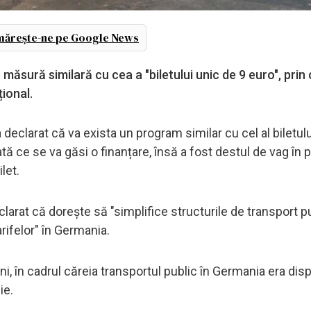
ărește-ne pe Google News
 măsură similară cu cea a "biletului unic de 9 euro", prin
ațional.
 declarat că va exista un program similar cu cel al biletulu
ată ce se va găsi o finanțare, însă a fost destul de vag în p
let.
larat că dorește să "simplifice structurile de transport pu
arifelor" în Germania.
uni, în cadrul căreia transportul public în Germania era disp
ie.