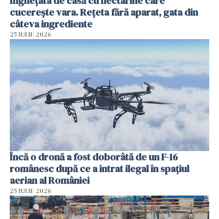
Înghețata de casă cu nectarine care
cucerește vara. Rețeta fără aparat, gata din
câteva ingrediente
25 IULIE 2026
Încă o dronă a fost doborâtă de un F-16
românesc după ce a intrat ilegal în spațiul
aerian al României
25 IULIE 2026