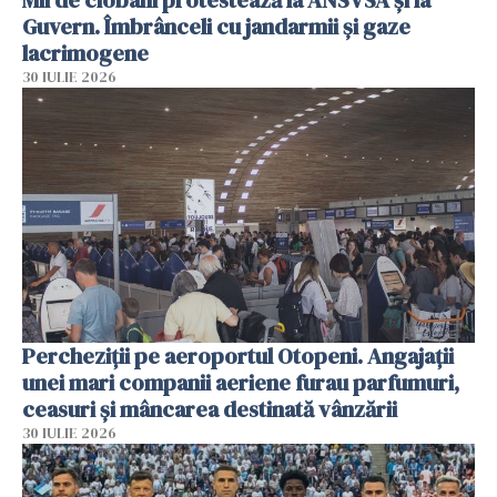
Mii de ciobani protestează la ANSVSA și la
Guvern. Îmbrânceli cu jandarmii și gaze
lacrimogene
30 IULIE 2026
Percheziții pe aeroportul Otopeni. Angajații
unei mari companii aeriene furau parfumuri,
ceasuri și mâncarea destinată vânzării
30 IULIE 2026