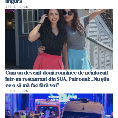
lingură
26 IULIE 2026
Cum au devenit două românce de neînlocuit
într-un restaurant din SUA. Patronul: „Nu știu
ce o să mă fac fără voi”
26 IULIE 2026