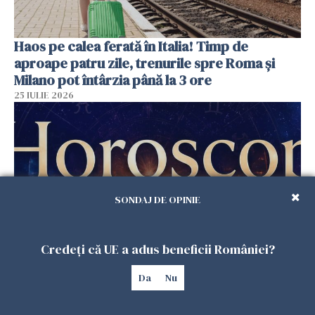
Haos pe calea ferată în Italia! Timp de
aproape patru zile, trenurile spre Roma și
Milano pot întârzia până la 3 ore
25 IULIE 2026
SONDAJ DE OPINIE
Credeți că UE a adus beneficii României?
Horoscop duminică, 26 iulie. Astrele
Da
Nu
răstoarnă calculele pentru unele zodii
25 IULIE 2026