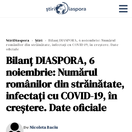
StiriDiaspora
›
Știri
›
Bilanţ DIASPORA, 6 noiembrie: Numărul
românilor din străinătate, infectaţi cu COVID-19, în creştere. Date
oficiale
Bilanţ DIASPORA, 6
noiembrie: Numărul
românilor din străinătate,
infectaţi cu COVID-19, în
creştere. Date oficiale
De
Nicoleta Baciu