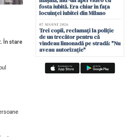
mașină, într-un apel video cu
fosta iubită. Era chiar în fața
locuinței iubitei din Milano
07 AUGUST 2026
Trei copii, reclamați la poliție
de un trecător pentru că
. În stare
vindeau limonadă pe stradă: "Nu
aveau autorizație"
oul
persoane