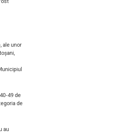
fost
, ale unor
toșani,
Municipiul
 40-49 de
tegoria de
u au