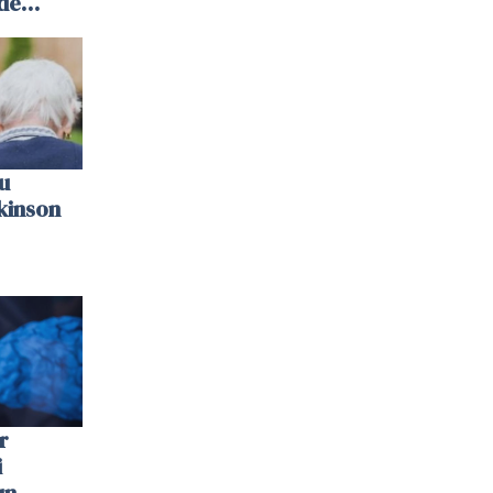
 de
u
kinson
r
i