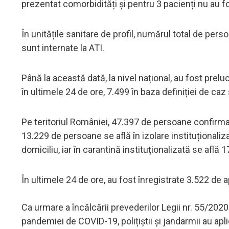
prezentat comorbidități și pentru 3 pacienți nu au f
În unitățile sanitare de profil, numărul total de pe
sunt internate la ATI.
Până la această dată, la nivel național, au fost prel
în ultimele 24 de ore, 7.499 în baza definiției de caz 
Pe teritoriul României, 47.397 de persoane confirmate
13.229 de persoane se află în izolare instituționali
domiciliu, iar în carantină instituționalizată se află 
În ultimele 24 de ore, au fost înregistrate 3.522 de 
Ca urmare a încălcării prevederilor Legii nr. 55/20
pandemiei de COVID-19, polițiștii și jandarmii au apli