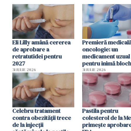
Eli Lilly amână cererea
Premieră medicală
de aprobare a
oncologie: un
retratutidei pentru
medicament uzual
2027
pentru inimă bloc
dezvoltarea celule
31 IULIE 2026
31 IULIE 2026
canceroase.
Celebru tratament
Pastila pentru
contra obezității trece
colesterol de la M
de la injecții
primește aprobar