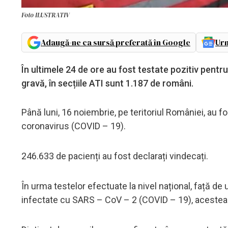
Foto ILUSTRATIV
Adaugă-ne ca sursă preferată în Google
Urm
În ultimele 24 de ore au fost testate pozitiv pent
gravă, în secțiile ATI sunt 1.187 de români.
Până luni, 16 noiembrie, pe teritoriul României, au 
coronavirus (COVID – 19).
246.633 de pacienți au fost declarați vindecați.
În urma testelor efectuate la nivel național, față de
infectate cu SARS – CoV – 2 (COVID – 19), acestea fi