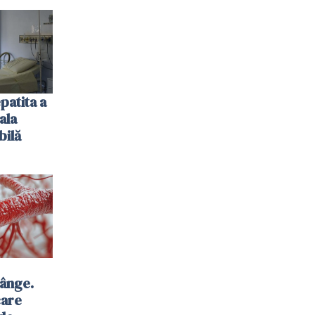
patita a
ala
bilă
sânge.
care