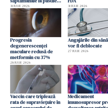
săptămânale la pastile
FDA
zilnice
31 IULIE 2026
31 IULIE 2026
Progresia
Angajările din sănă
degenerescenței
vor fi deblocate
maculare redusă de
27 IULIE 2026
metformin cu 37%
28 IULIE 2026
Vaccin care triplează
Medicament
rata de supraviețuire în
imunosupresor pr