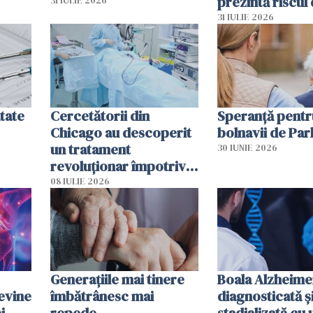
prezintă riscul
31 IULIE 2026
infarct
31 IULIE 2026
tate
Cercetătorii din
Speranță pentr
Chicago au descoperit
bolnavii de Par
un tratament
30 IUNIE 2026
revoluționar împotriva
cancerului. Sunt
08 IULIE 2026
folosite chiar bacteriile
tumorale
Generațiile mai tinere
Boala Alzheime
evine
îmbătrânesc mai
diagnosticată ș