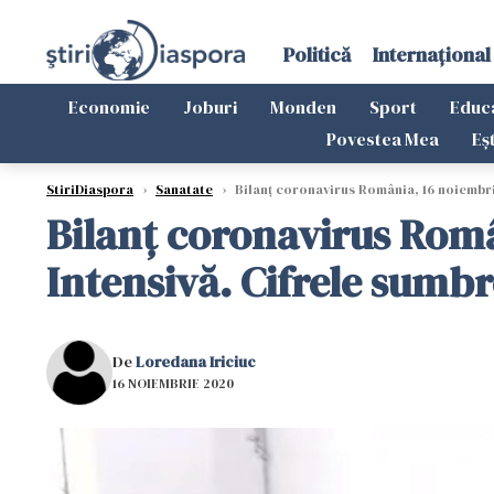
Politică
Internațional
Economie
Joburi
Monden
Sport
Educ
Povestea Mea
Eș
StiriDiaspora
›
Sanatate
›
Bilanț coronavirus România, 16 noiembri
Bilanț coronavirus Româ
Intensivă. Cifrele sumbr
De
Loredana Iriciuc
16 NOIEMBRIE 2020