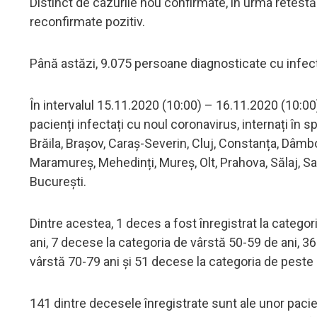
Distinct de cazurile nou confirmate, în urma retestăr
reconfirmate pozitiv.
Până astăzi, 9.075 persoane diagnosticate cu infe
În intervalul 15.11.2020 (10:00) – 16.11.2020 (10:00
pacienți infectați cu noul coronavirus, internați în s
Brăila, Brașov, Caraș-Severin, Cluj, Constanța, Dâmbovi
Maramureș, Mehedinți, Mureș, Olt, Prahova, Sălaj, Sa
București.
Dintre acestea, 1 deces a fost înregistrat la catego
ani, 7 decese la categoria de vârstă 50-59 de ani, 3
vârstă 70-79 ani și 51 decese la categoria de peste 
141 dintre decesele înregistrate sunt ale unor pacie