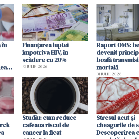
 în
Finanțarea luptei
Raport OMS: he
împotriva HIV, în
devenit princip
scădere cu 20%
boală transmisi
hează
mortală
31 IULIE 2026
lor
31 IULIE 2026
Studiu: cum reduce
Stresul acut și
erck
cafeaua riscul de
cheagurile de 
ea
cancer la ficat
Descoperirea 