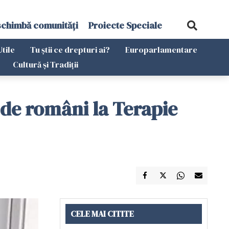
schimbă comunități
Proiecte Speciale
Utile
Tu știi ce drepturi ai?
Europarlamentare
Cultură și Tradiții
de români la Terapie
CELE MAI CITITE