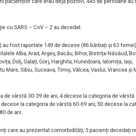
ii pacienților care erau deja pozitivi, 445 de persoane au 
cție cu SARS – CoV – 2 au decedat.
) au fost raportate 149 de decese (86 bărbați și 63 femei)
pitalele Alba, Arad, Argeș, Bacău, Bihor, Bistrița-Năsăud, Bo
ța, Dolj, Galați, Gorj, Harghita, Hunedoara, Ialomița, Iași,
tu Mare, Sibiu, Suceava, Timiș, Vâlcea, Vaslui, Vrancea și 
ria de vârstă 30-39 de ani, 4 decese la categoria de vârstă
6 decese la categoria de vârstă 60-69 ani, 50 decese la ca
80 de ani.
nți care au prezentat comorbidități, 5 pacienți decedați n