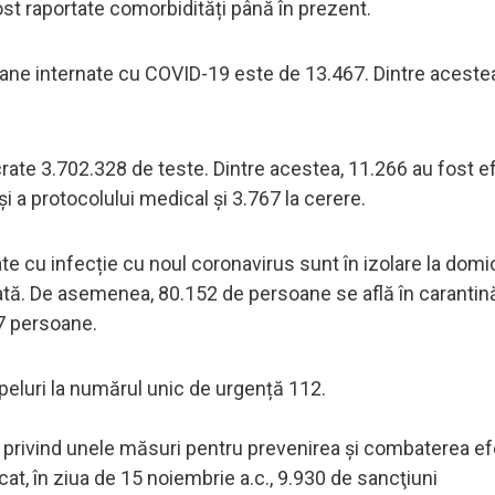
ost raportate comorbidități până în prezent.
rsoane internate cu COVID-19 este de 13.467. Dintre aceste
ucrate 3.702.328 de teste. Dintre acestea, 11.266 au fost 
și a protocolului medical și 3.767 la cerere.
 cu infecție cu noul coronavirus sunt în izolare la domicil
zată. De asemenea, 80.152 de persoane se află în carantină
17 persoane.
apeluri la numărul unic de urgență 112.
20 privind unele măsuri pentru prevenirea și combaterea ef
cat, în ziua de 15 noiembrie a.c., 9.930 de sancţiuni