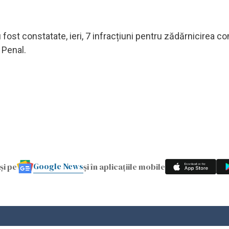
u fost constatate, ieri, 7 infracțiuni pentru zădărnicirea c
 Penal.
Google News
și pe
și în aplicațiile mobile