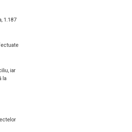
a, 1.187
efectuate
iu, iar
 la
ectelor