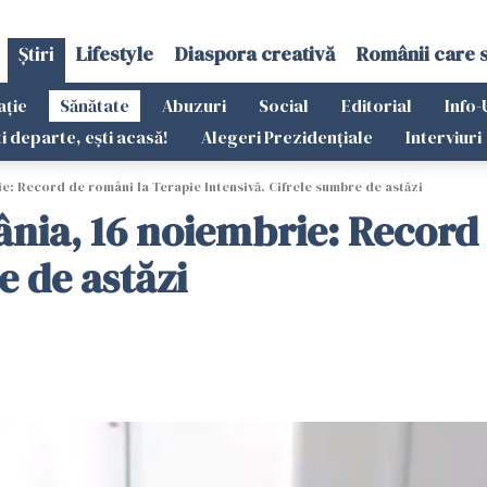
Știri
Lifestyle
Diaspora creativă
Românii care 
ație
Sănătate
Abuzuri
Social
Editorial
Info-
ti departe, ești acasă!
Alegeri Prezidențiale
Interviuri
e: Record de români la Terapie Intensivă. Cifrele sumbre de astăzi
nia, 16 noiembrie: Record 
e de astăzi