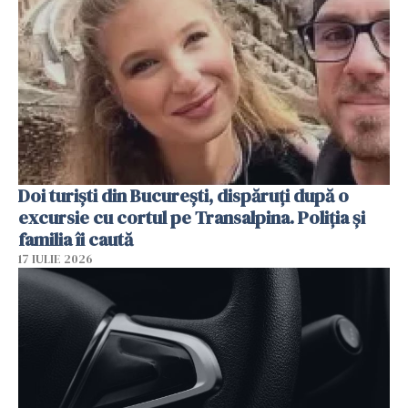
Doi turiști din București, dispăruți după o
excursie cu cortul pe Transalpina. Poliția și
familia îi caută
17 IULIE 2026