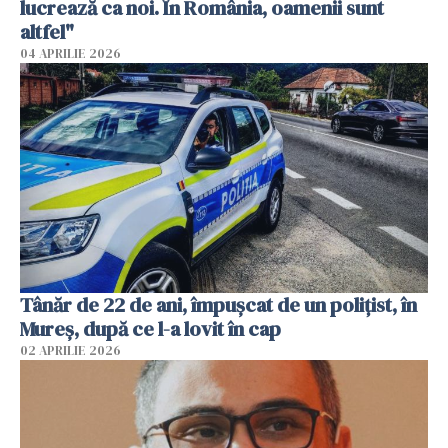
lucrează ca noi. În România, oamenii sunt
altfel"
04 APRILIE 2026
Tânăr de 22 de ani, împușcat de un polițist, în
Mureș, după ce l-a lovit în cap
02 APRILIE 2026