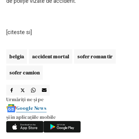
de poliție vizate de accident.
[citeste si]
belgia
accident mortal
sofer roman tir
sofer camion
Urmăriți-ne și pe
Google News
și în aplicațiile mobile