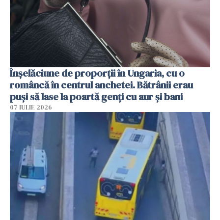
Înșelăciune de proporții în Ungaria, cu o
româncă în centrul anchetei. Bătrânii erau
puși să lase la poartă genți cu aur și bani
07 IULIE 2026