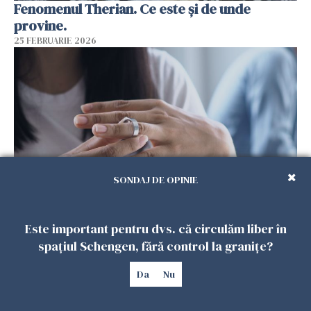
Fenomenul Therian. Ce este și de unde
provine.
25 FEBRUARIE 2026
SONDAJ DE OPINIE
De ce divorțul trăit în afara țării ajunge să fie
Este important pentru dvs. că circulăm liber în
resimțit ca traumă pentru românii familiști și
spațiul Schengen, fără control la granițe?
tradiționaliști?
24 FEBRUARIE 2026
Da
Nu