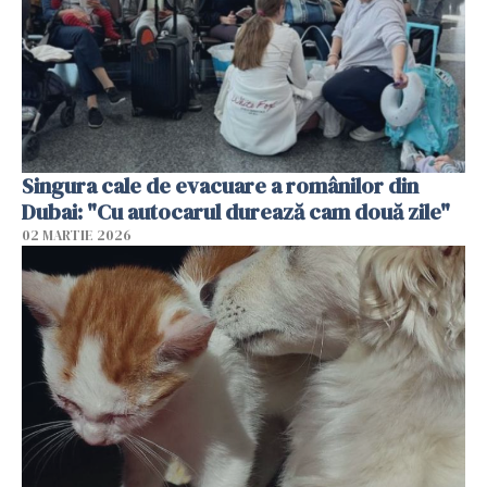
Singura cale de evacuare a românilor din
Dubai: "Cu autocarul durează cam două zile"
02 MARTIE 2026