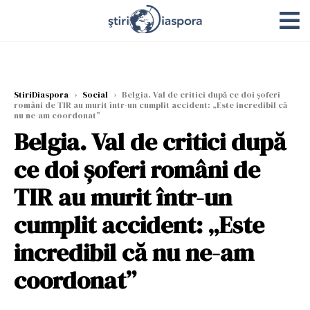
StiriDiaspora
›
Social
›
Belgia. Val de critici după ce doi șoferi
români de TIR au murit într-un cumplit accident: „Este incredibil că
nu ne-am coordonat”
Belgia. Val de critici după
ce doi șoferi români de
TIR au murit într-un
cumplit accident: „Este
incredibil că nu ne-am
coordonat”