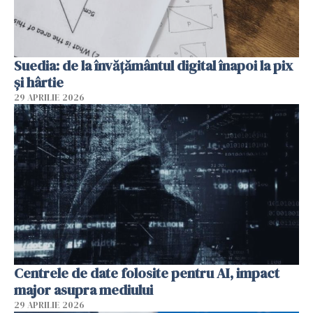
Suedia: de la învățământul digital înapoi la pix
și hârtie
29 APRILIE 2026
Centrele de date folosite pentru AI, impact
major asupra mediului
29 APRILIE 2026