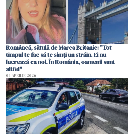
Româncă, sătulă de Marea Britanie: "Tot
timpul te fac să te simți un străin. Ei nu
lucrează ca noi. În România, oamenii sunt
altfel"
04 APRILIE 2026