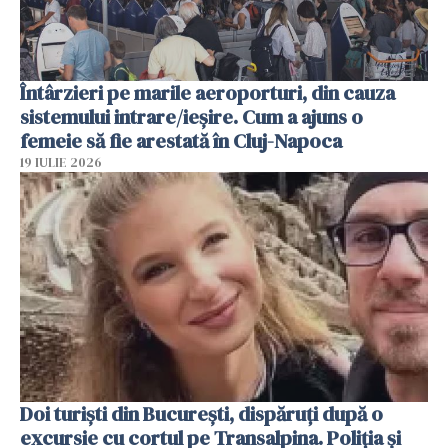
Întârzieri pe marile aeroporturi, din cauza
sistemului intrare/ieșire. Cum a ajuns o
femeie să fie arestată în Cluj-Napoca
19 IULIE 2026
Doi turiști din București, dispăruți după o
excursie cu cortul pe Transalpina. Poliția și