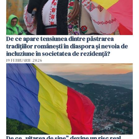
De ce apare tensiunea dintre păstrarea
tradițiilor românești în diaspora și nevoia de
incluziune în societatea de rezidență?
19 FEBRUARIE 2026
De ce „uitarea de sine” devine un risc real