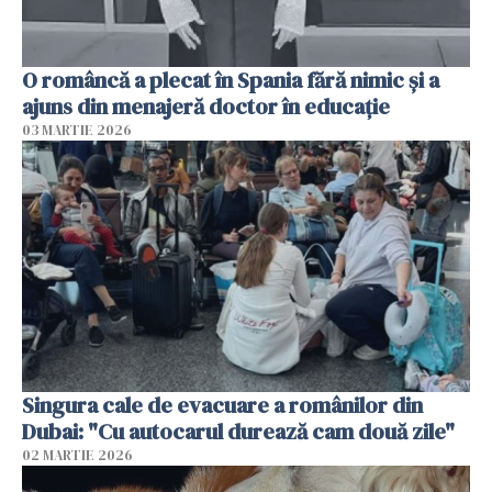
O româncă a plecat în Spania fără nimic și a
ajuns din menajeră doctor în educație
03 MARTIE 2026
Singura cale de evacuare a românilor din
Dubai: "Cu autocarul durează cam două zile"
02 MARTIE 2026