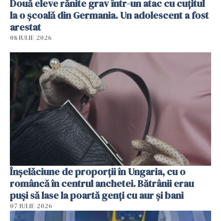
Două eleve rănite grav într-un atac cu cuțitul
la o școală din Germania. Un adolescent a fost
arestat
08 IULIE 2026
Înșelăciune de proporții în Ungaria, cu o
româncă în centrul anchetei. Bătrânii erau
puși să lase la poartă genți cu aur și bani
07 IULIE 2026