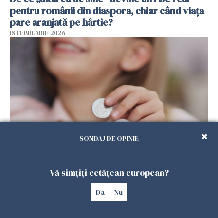
pentru românii din diaspora, chiar când viața
pare aranjată pe hârtie?
18 FEBRUARIE 2026
SONDAJ DE OPINIE
Alocație universală pentru copii în Spania.
100.000 de români ar putea primi 200 de euro
Vă simțiți cetățean european?
lunar
13 FEBRUARIE 2026
Da
Nu