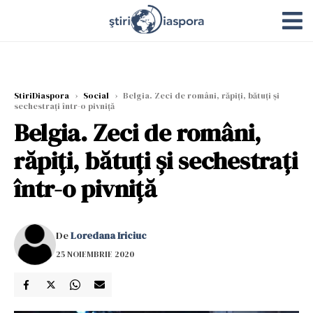
StiriDiaspora
›
Social
›
Belgia. Zeci de români, răpiți, bătuți și
sechestrați într-o pivniță
Belgia. Zeci de români,
răpiți, bătuți și sechestrați
într-o pivniță
De
Loredana Iriciuc
25 NOIEMBRIE 2020