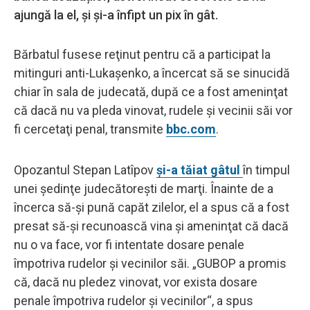
ajungă la el, și și-a înfipt un pix în gât.
Bărbatul fusese reţinut pentru că a participat la
mitinguri anti-Lukaşenko, a încercat să se sinucidă
chiar în sala de judecată, după ce a fost ameninţat
că dacă nu va pleda vinovat, rudele şi vecinii săi vor
fi cercetaţi penal, transmite
bbc.com
.
Opozantul Stepan Latîpov
şi-a tăiat gâtul
în timpul
unei şedinţe judecătoreşti de marţi. Înainte de a
încerca să-şi pună capăt zilelor, el a spus că a fost
presat să-şi recunoască vina şi ameninţat că dacă
nu o va face, vor fi intentate dosare penale
împotriva rudelor şi vecinilor săi. „GUBOP a promis
că, dacă nu pledez vinovat, vor exista dosare
penale împotriva rudelor și vecinilor“, a spus