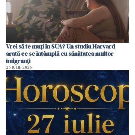
Vrei să te muți în SUA? Un studiu Harvard
arată ce se întâmplă cu sănătatea multor
imigranți
26 IULIE 2026