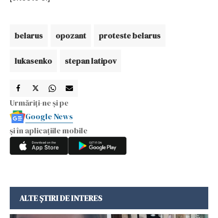
belarus
opozant
proteste belarus
lukasenko
stepan latipov
Urmăriți-ne și pe
Google News
și în aplicațiile mobile
ALTE ȘTIRI DE INTERES