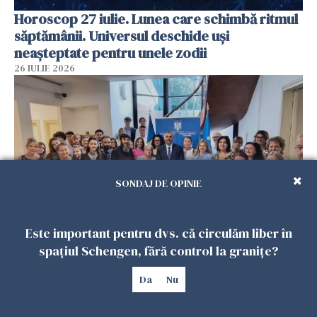
Horoscop 27 iulie. Lunea care schimbă ritmul
săptămânii. Universul deschide uși
neașteptate pentru unele zodii
26 IULIE 2026
SONDAJ DE OPINIE
Este important pentru dvs. că circulăm liber în
Accidente, spitalizare sau alte urgențe?
spațiul Schengen, fără control la granițe?
Consulatul României la Roma promite
intervenții în doar 24 de ore
Da
Nu
26 IULIE 2026