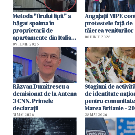
Metoda "firului lipit" a
Angajaţii MIPE con
băgat spaima în
protestele faţă de
proprietarii de
tăierea veniturilor
apartamente din Italia.
08 IUNIE 2026
Poliția, sesizată
09 IUNIE 2026
Răzvan Dumitrescu a
Stagiuni de activită
demisionat de la Antena
de identitate națio
3 CNN. Primele
pentru comunitate
declarații
Marea Britanie - 2
31 MAI 2026
28 MAI 2026