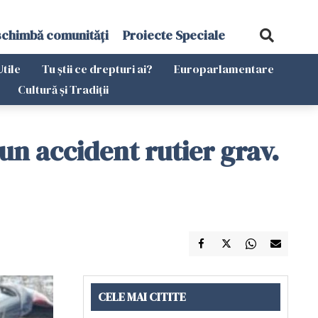
schimbă comunități
Proiecte Speciale
Utile
Tu știi ce drepturi ai?
Europarlamentare
Cultură și Tradiții
un accident rutier grav.
CELE MAI CITITE