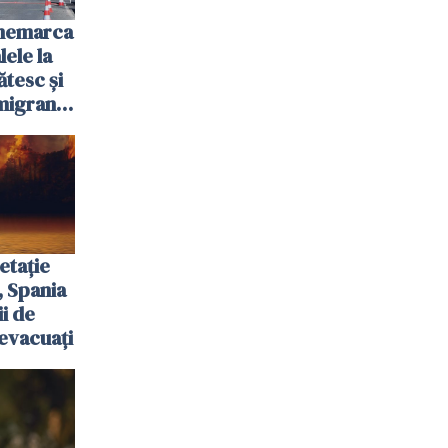
anemarca
ele la
ătesc și
igranții
etație
, Spania
ii de
evacuați