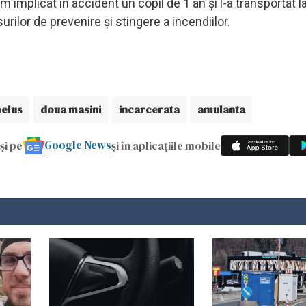
 implicat în accident un copil de 1 an și l-a transportat 
rilor de prevenire și stingere a incendiilor.
elus
doua masini
incarcerata
amulanta
Google News
și pe
și în aplicațiile mobile