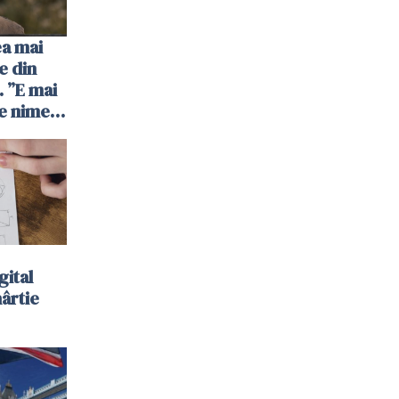
ea mai
e din
 ”E mai
e nimeni
”
gital
hârtie