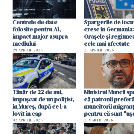
Centrele de date
Spargerile de locu
folosite pentru AI,
cresc în Germania:
impact major asupra
Orașele și regiune
mediului
cele mai afectate
29 APRILIE 2026
25 APRILIE 2026
Tânăr de 22 de ani,
Ministrul Muncii s
împușcat de un polițist,
că patronii prefer
în Mureș, după ce l-a
muncitorii migranț
lovit în cap
pentru că sunt "uş
dispensabili"
02 APRILIE 2026
21 MARTIE 2026