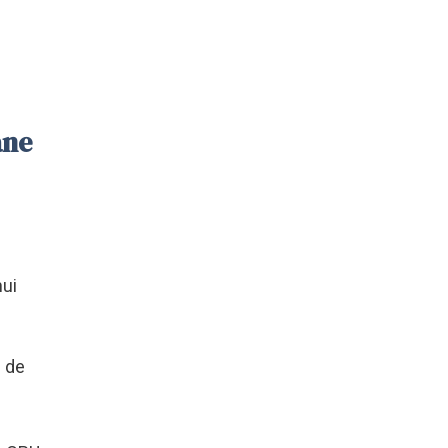
ane
nui
ă de