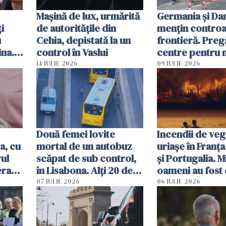
Mașină de lux, urmărită
Germania și D
i
de autoritățile din
mențin controal
u
Cehia, depistată la un
frontieră. Preg
ina.
control în Vaslui
centre pentru m
caută
respinși din UE
14 IULIE 2026
09 IULIE 2026
Două femei lovite
Incendii de veg
a, cu
mortal de un autobuz
uriașe în Franța
ul
scăpat de sub control,
și Portugalia. M
erau
în Lisabona. Alți 20 de
oameni au fost 
tă
oameni sunt răniți
07 IULIE 2026
06 IULIE 2026