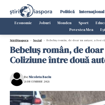
Politică
Internațional
Economie
Joburi
Monden
Sport
Educ
Povestea Mea
Eș
StiriDiaspora
›
Social
›
Bebeluș român, de doar un anișor, a fost ră
Bebeluș român, de doar u
Coliziune între două au
De
Nicoleta Baciu
21 DECEMBRIE 2021