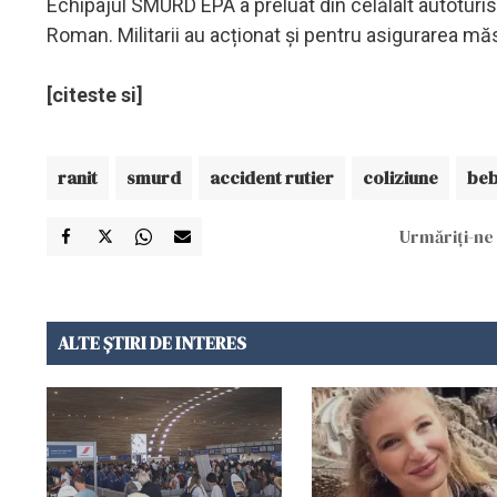
Echipajul SMURD EPA a preluat din celălalt autoturism
Roman. Militarii au acționat și pentru asigurarea măsu
[citeste si]
ranit
smurd
accident rutier
coliziune
beb
Urmăriți-ne 
ALTE ȘTIRI DE INTERES