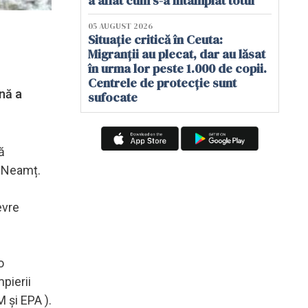
a aflat cum s-a întâmplat totul
05 AUGUST 2026
Situație critică în Ceuta:
Migranții au plecat, dar au lăsat
în urma lor peste 1.000 de copii.
Centrele de protecție sunt
ană a
sufocate
ă
l Neamț.
evre
o
pierii
 și EPA ).