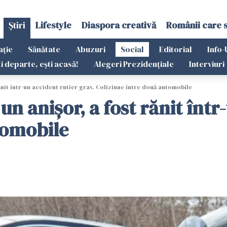
Știri
Lifestyle
Diaspora creativă
Românii care 
ație
Sănătate
Abuzuri
Social
Editorial
Info-
ti departe, ești acasă!
Alegeri Prezidențiale
Interviuri
nit într-un accident rutier grav. Coliziune între două automobile
n anișor, a fost rănit într-
tomobile