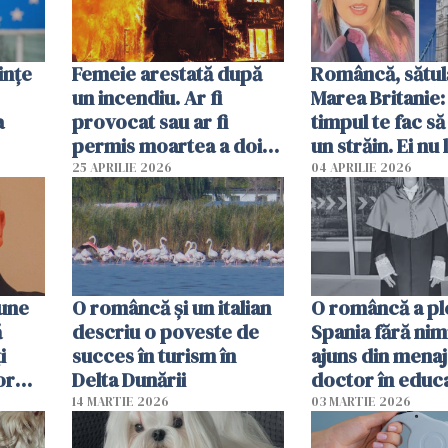
ințe
Femeie arestată după
Româncă, sătul
un incendiu. Ar fi
Marea Britanie:
a
provocat sau ar fi
timpul te fac să
permis moartea a doi
un străin. Ei nu
copii de 1 an și 3 ani
ca noi. În Româ
25 APRILIE 2026
04 APRILIE 2026
oamenii sunt alt
pune
O româncă și un italian
O româncă a ple
ă
descriu o poveste de
Spania fără nimi
i
succes în turism în
ajuns din mena
or
Delta Dunării
doctor în educ
14 MARTIE 2026
03 MARTIE 2026