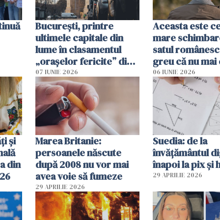
tinuă
București, printre
Aceasta este c
ultimele capitale din
mare schimbar
lume în clasamentul
satul românesc.
„orașelor fericite” din
greu că nu mai 
2026
pe-aici, prin jur
07 IUNIE 2026
06 IUNIE 2026
ți și
Marea Britanie:
Suedia: de la
nală
persoanele născute
învățământul di
a din
după 2008 nu vor mai
înapoi la pix și 
026
avea voie să fumeze
29 APRILIE 2026
29 APRILIE 2026