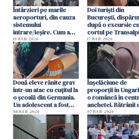
Întârzieri pe marile
Doi turiști din
aeroporturi, din cauza
București, dispăruț
sistemului
după o excursie c
intrare/ieșire. Cum a
cortul pe Transalp
ajuns o femeie să fie
Poliția și familia îi 
19 IULIE 2026
17 IULIE 2026
arestată în Cluj-Napoca
Două eleve rănite grav
Înșelăciune de
într-un atac cu cuțitul la
proporții în Ungari
o școală din Germania.
o româncă în centr
Un adolescent a fost
anchetei. Bătrânii 
arestat
puși să lase la poar
08 IULIE 2026
07 IULIE 2026
genți cu aur și bani