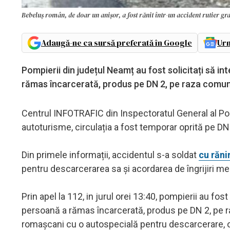
Bebeluș român, de doar un anișor, a fost rănit într-un accident rutier g
Adaugă-ne ca sursă preferată în Google
Urm
Pompierii din județul Neamț au fost solicitați să int
rămas încarcerată, produs pe DN 2, pe raza comune
Centrul INFOTRAFIC din Inspectoratul General al Pol
autoturisme, circulația a fost temporar oprită pe DN 
Din primele informații, accidentul s-a soldat
cu răni
pentru descarcerarea sa și acordarea de îngrijiri me
Prin apel la 112, in jurul orei 13:40, pompierii au fost
persoană a rămas încarcerată, produs pe DN 2, pe raz
romașcani cu o autospecială pentru descarcerare, 