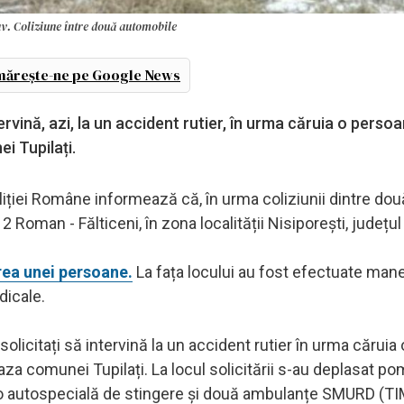
rav. Coliziune între două automobile
ărește-ne pe Google News
ervină, azi, la un accident rutier, în urma căruia o perso
i Tupilați.
iției Române informează că, în urma coliziunii dintre dou
2 Roman - Fălticeni, în zona localității Nisiporești, județu
rea unei persoane.
La fața locului au fost efectuate man
dicale.
 solicitați să intervină la un accident rutier în urma căruia 
a comunei Tupilați. La locul solicitării s-au deplasat pom
o autospecială de stingere și două ambulanțe SMURD (TIM