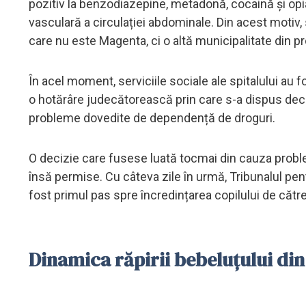
pozitiv la benzodiazepine, metadonă, cocaină și op
vasculară a circulației abdominale. Din acest motiv, s
care nu este Magenta, ci o altă municipalitate din pr
În acel moment, serviciile sociale ale spitalului au f
o hotărâre judecătorească prin care s-a dispus decă
probleme dovedite de dependență de droguri.
O decizie care fusese luată tocmai din cauza probleme
însă permise. Cu câteva zile în urmă, Tribunalul pent
fost primul pas spre încredințarea copilului de către
Dinamica răpirii bebeluțului din