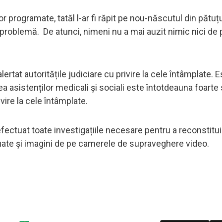
lor programate, tatăl l-ar fi răpit pe nou-născutul din pătuț
o problemă. De atunci, nimeni nu a mai auzit nimic nici de p
rtat autoritățile judiciare cu privire la cele întâmplate. 
asistenților medicali și sociali este întotdeauna foarte s
ire la cele întâmplate.
 efectuat toate investigațiile necesare pentru a reconstitu
luate și imagini de pe camerele de supraveghere video.