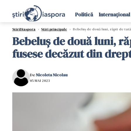
Politică
Internațional
StiriDiaspora
›
Știri principale
›
Bebeluș de două luni, răpit de tată
Bebeluș de două luni, răp
fusese decăzut din drept
De
Nicoleta Nicolau
05 MAI 2023