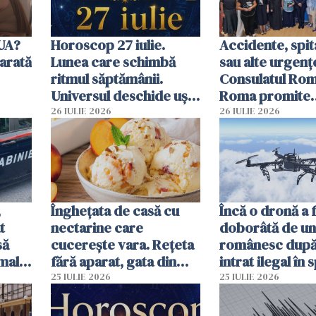
SUA?
Horoscop 27 iulie.
Accidente, spit
arată
Lunea care schimbă
sau alte urgenț
ritmul săptămânii.
Consulatul Româ
Universul deschide uși
Roma promite
neașteptate pentru
intervenții în d
26 IULIE 2026
26 IULIE 2026
unele zodii
de ore
,
Înghețata de casă cu
Încă o dronă a 
t
nectarine care
doborâtă de un
să
cucerește vara. Rețeta
românesc după
mall.
fără aparat, gata din
intrat ilegal în 
ma
câteva ingrediente
aerian al Român
25 IULIE 2026
25 IULIE 2026