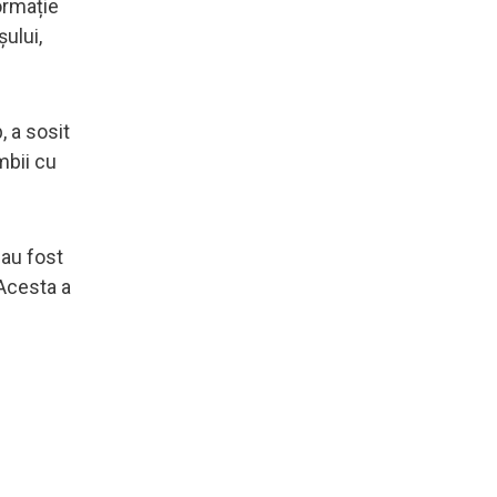
ormație
șului,
, a sosit
mbii cu
 au fost
 Acesta a