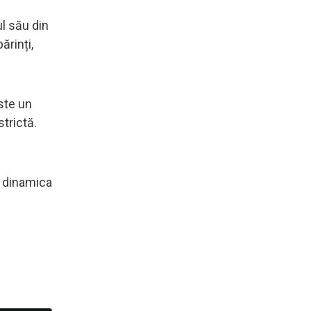
ul său din
ărinți,
Este un
trictă.
i dinamica