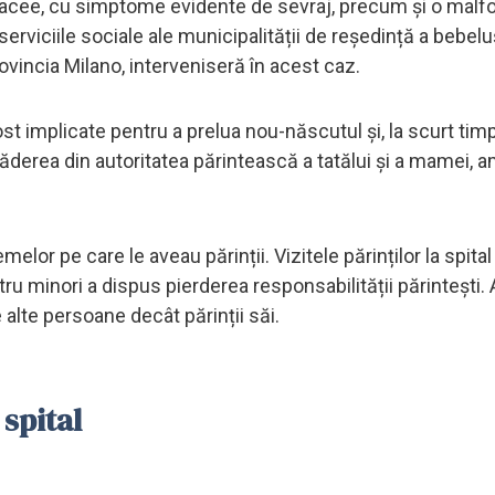
iacee, cu simptome evidente de sevraj, precum și o malf
erviciile sociale ale municipalității de reședință a bebelu
ovincia Milano, interveniseră în acest caz.
ost implicate pentru a prelua nou-născutul și, la scurt timp
derea din autoritatea părintească a tatălui și a mamei, a
lor pe care le aveau părinții. Vizitele părinților la spital
ru minori a dispus pierderea responsabilității părintești.
 alte persoane decât părinții săi.
 spital