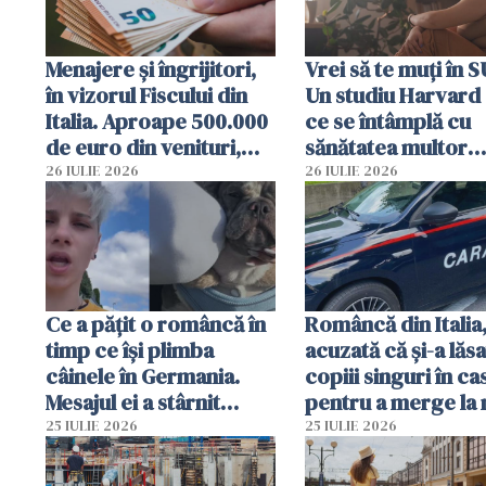
Menajere și îngrijitori,
Vrei să te muți în 
în vizorul Fiscului din
Un studiu Harvard 
Italia. Aproape 500.000
ce se întâmplă cu
de euro din venituri,
sănătatea multor
ascunși de autorități
imigranți
26 IULIE 2026
26 IULIE 2026
Ce a pățit o româncă în
Româncă din Italia
timp ce își plimba
acuzată că și-a lăsa
câinele în Germania.
copiii singuri în ca
Mesajul ei a stârnit
pentru a merge la 
dezbateri aprinse
Vecinii au dat alar
25 IULIE 2026
25 IULIE 2026