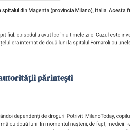
n spitalul din Magenta (provincia Milano), Italia. Acesta 
pit fiul: episodul a avut loc în ultimele zile. Cazul este in
țelul era internat de două luni la spitalul Fornaroli cu unel
utorității părintești
mândoi dependenți de droguri. Potrivit MilanoToday, copilul
 urmă cu două luni. În momentul nașterii, de fapt, medicii l-