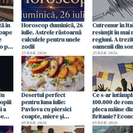
ă în
Horoscop duminică, 26
Cutremur în Ital
roape
iulie. Astrele răstoarnă
resimțit în mai
e
calculele pentru unele
regiuni. A trezi
o pot
zodii
oamenii din so
ore
un alt seism pr
25 IULIE 2026
25 IULIE 2026
o zi înainte
Un
Desertul perfect
Ce s-ar întâmpl
opiii
pentru luna iulie:
100.000 de rom
i a
Pavlova cu piersici
pleca mâine di
pe
coapte, miere și
Britanie? Econ
 mal
lavandă
resimți imediat
05 IULIE 2026
05 IULIE 2026