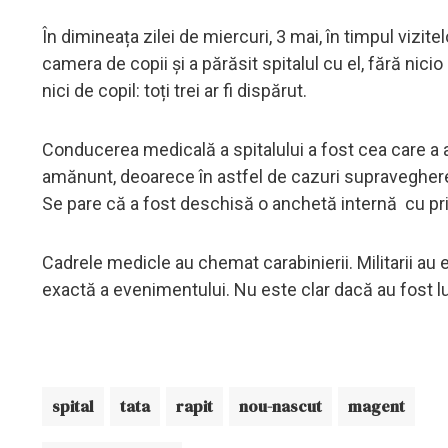
În dimineața zilei de miercuri, 3 mai, în timpul vizite
camera de copii și a părăsit spitalul cu el, fără nici
nici de copil: toți trei ar fi dispărut.
Conducerea medicală a spitalului a fost cea care a ale
amănunt, deoarece în astfel de cazuri supravegherea 
Se pare că a fost deschisă o anchetă internă cu priv
Cadrele medicle au chemat carabinierii. Militarii au
exactă a evenimentului. Nu este clar dacă au fost 
spital
tata
rapit
nou-nascut
magent