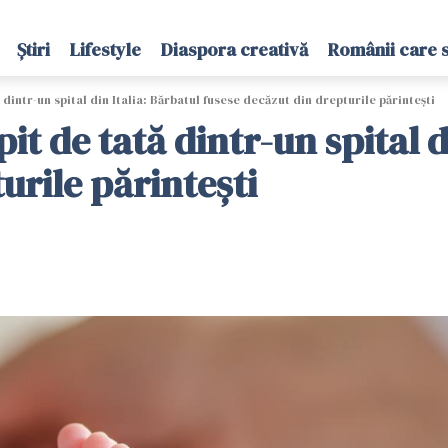
Știri
Lifestyle
Diaspora creativă
Românii care 
 dintr-un spital din Italia: Bărbatul fusese decăzut din drepturile părintești
it de tată dintr-un spital d
urile părintești