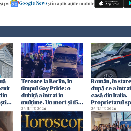
Google News
și pe
și în aplicațiile mobile
uă
Teroare la Berlin, în
Român, în stare
cuit
timpul Gay Pride: o
după ce a intrat
din
dubiță a intrat în
casă din Italia.
știu
mulțime. Un mort și 15
Proprietarul s
 voi”
răniți
s-a apărat cu un
26 IULIE 2026
26 IULIE 2026