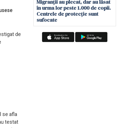
Migranții au plecat, dar au lăsat
în urma lor peste 1.000 de copii.
fusese
Centrele de protecție sunt
sufocate
vestigat de
e
 se afla
au testat