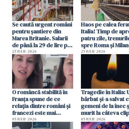
Se caută urgent români
Haos pe calea ferat
pentru șantiere din
Italia! Timp de ap
Marea Britanie. Salarii
patru zile, trenuril
de până la 29 de lire pe
spre Roma și Milan
oră
întârzia până la 3 
25 IULIE 2026
25 IULIE 2026
O româncă stabilită în
Tragedie în Italia: 
Franța spune de ce
bărbat și-a salvat c
relația dintre români și
gemeni de la înec ș
francezi este mai
murit la câteva cli
complicată decât pare
după ce i-a adus la
05 IULIE 2026
05 IULIE 2026