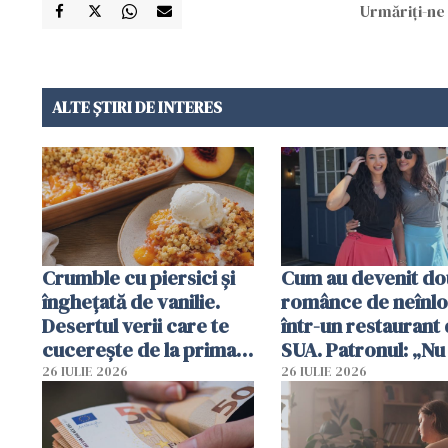
Urmăriți-ne 
ALTE ȘTIRI DE INTERES
Crumble cu piersici și
Cum au devenit do
înghețată de vanilie.
românce de neînlo
Desertul verii care te
într-un restaurant 
cucerește de la prima
SUA. Patronul: „Nu 
lingură
ce o să mă fac fără
26 IULIE 2026
26 IULIE 2026