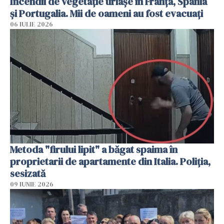
Incendii de vegetație uriașe în Franța, Spania
și Portugalia. Mii de oameni au fost evacuați
06 IULIE 2026
Metoda "firului lipit" a băgat spaima în
proprietarii de apartamente din Italia. Poliția,
sesizată
09 IUNIE 2026