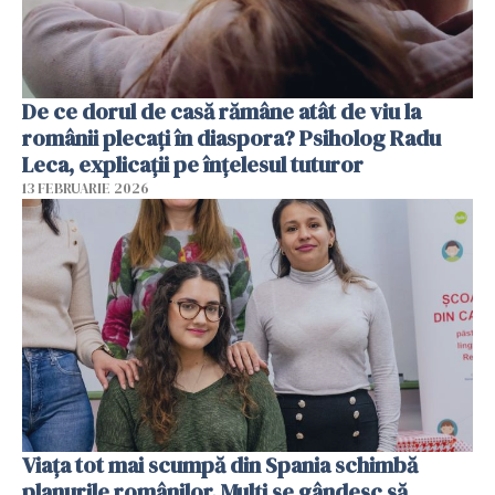
De ce dorul de casă rămâne atât de viu la
românii plecați în diaspora? Psiholog Radu
Leca, explicații pe înțelesul tuturor
13 FEBRUARIE 2026
Viața tot mai scumpă din Spania schimbă
planurile românilor. Mulți se gândesc să