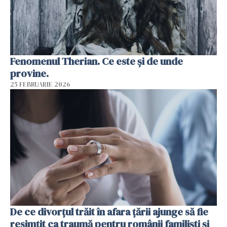
Fenomenul Therian. Ce este și de unde
provine.
25 FEBRUARIE 2026
De ce divorțul trăit în afara țării ajunge să fie
resimțit ca traumă pentru românii familiști și