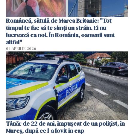
Româncă, sătulă de Marea Britanie: "Tot
timpul te fac să te simți un străin. Ei nu
lucrează ca noi. În România, oamenii sunt
altfel"
04 APRILIE 2026
Tânăr de 22 de ani, împușcat de un polițist, în
Mureș, după ce l-a lovit în cap