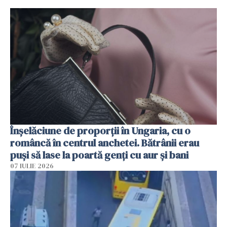
Înșelăciune de proporții în Ungaria, cu o
româncă în centrul anchetei. Bătrânii erau
puși să lase la poartă genți cu aur și bani
07 IULIE 2026