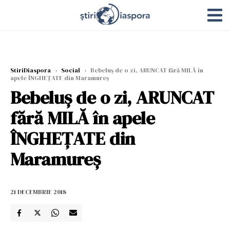
StiriDiaspora
›
Social
›
Bebeluș de o zi, ARUNCAT fără MILĂ în
apele ÎNGHEȚATE din Maramureș
Bebeluș de o zi, ARUNCAT
fără MILĂ în apele
ÎNGHEȚATE din
Maramureș
21 DECEMBRIE 2018