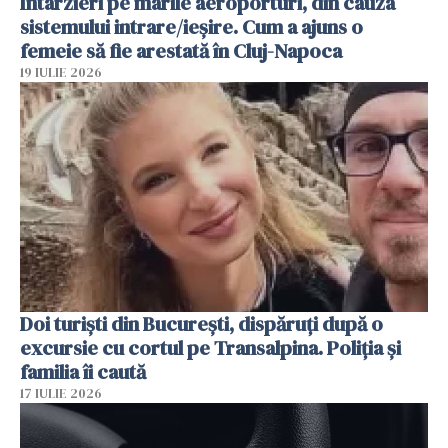
Întârzieri pe marile aeroporturi, din cauza
sistemului intrare/ieșire. Cum a ajuns o
femeie să fie arestată în Cluj-Napoca
19 IULIE 2026
Doi turiști din București, dispăruți după o
excursie cu cortul pe Transalpina. Poliția și
familia îi caută
17 IULIE 2026