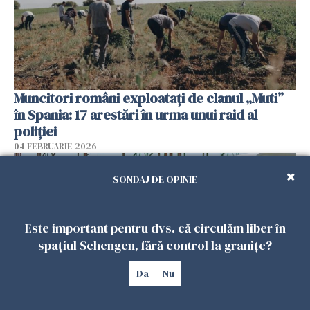
Muncitori români exploatați de clanul „Muti”
în Spania: 17 arestări în urma unui raid al
poliției
04 FEBRUARIE 2026
SONDAJ DE OPINIE
Este important pentru dvs. că circulăm liber în
spațiul Schengen, fără control la granițe?
Da
Nu