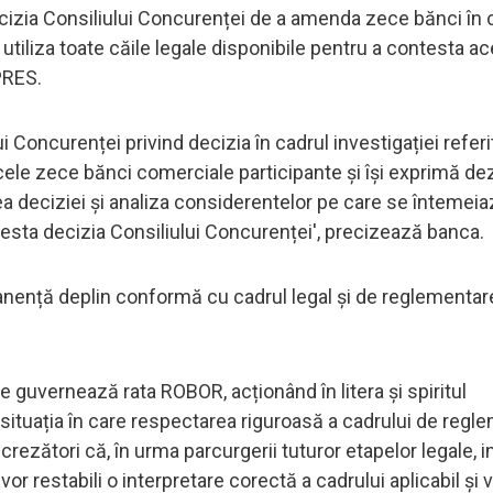
zia Consiliului Concurenței de a amenda zece bănci în 
utiliza toate căile legale disponibile pentru a contesta a
PRES.
i Concurenței privind decizia în cadrul investigației referi
cele zece bănci comerciale participante și își exprimă de
a deciziei și analiza considerentelor pe care se întemeia
ntesta decizia Consiliului Concurenței', precizează banca.
manență deplin conformă cu cadrul legal și de reglementar
e guvernează rata ROBOR, acționând în litera și spiritul
n situația în care respectarea riguroasă a cadrului de regl
rezători că, în urma parcurgerii tuturor etapelor legale, i
or restabili o interpretare corectă a cadrului aplicabil și 