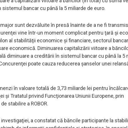
are a capitalizării viitoare a băncilor (în total) cu suma v
în sistemul bancar cu până la 5 miliarde de euro.
major sunt dezvăluite în presă înainte de a ne fi transmi
ncurenţei vine într-un moment complicat pentru ţară şi e
lon al stabilităţii economice şi financiare, sectorul banca
re economică. Diminuarea capitalizării viitoare a băncilo
lă diminuare a creditării în sistemul bancar cu până la 5 
ui Concurenţei poate cauza reducerea şanselor unei relansă
nzi în valoare totală de 3,73 miliarde lei pentru încălca
 şi Tratatul privind Funcţionarea Uniunii Europene, prin
de stabilire a ROBOR.
vestigaţiei, a constatat că băncile participante la stabil