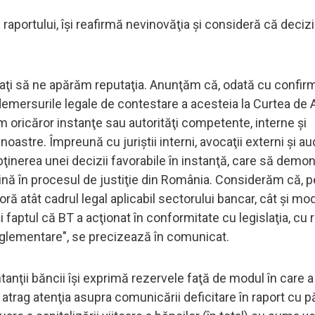
aportului, îşi reafirmă nevinovăţia şi consideră că decizi
inaţi să ne apărăm reputaţia. Anunţăm că, odată cu confir
ia demersurile legale de contestare a acesteia la Curtea de 
 oricăror instanţe sau autorităţi competente, interne şi
oastre. Împreună cu juriştii interni, avocaţii externi şi audi
inerea unei decizii favorabile în instanţă, care să demo
ină în procesul de justiţie din România. Considerăm că, p
ă atât cadrul legal aplicabil sectorului bancar, cât şi mod
aptul că BT a acţionat în conformitate cu legislaţia, cu r
reglementare", se precizează în comunicat.
nţii băncii îşi exprimă rezervele faţă de modul în care a
, atrag atenţia asupra comunicării deficitare în raport cu pă