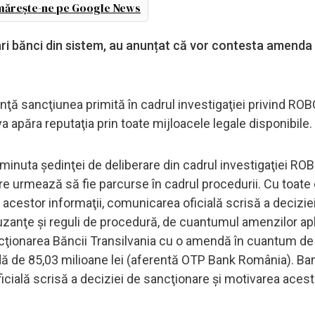
ărește-ne pe Google News
ri bănci din sistem, au anunțat că vor contesta amenda 
nţă sancţiunea primită în cadrul investigaţiei privind ROB
 apăra reputaţia prin toate mijloacele legale disponibile.
minuta şedinţei de deliberare din cadrul investigaţiei RO
re urmează să fie parcurse în cadrul procedurii. Cu toate
 acestor informaţii, comunicarea oficială scrisă a decizie
 uzanţe şi reguli de procedură, de cuantumul amenzilor ap
sancţionarea Băncii Transilvania cu o amendă în cuantum d
ndă de 85,03 milioane lei (aferentă OTP Bank România). Ba
icială scrisă a deciziei de sancţionare şi motivarea acest