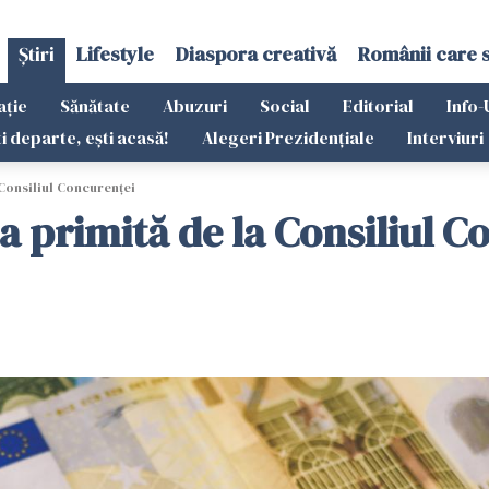
Știri
Lifestyle
Diaspora creativă
Românii care 
ație
Sănătate
Abuzuri
Social
Editorial
Info-
ti departe, ești acasă!
Alegeri Prezidențiale
Interviuri
Consiliul Concurenței
 primită de la Consiliul C