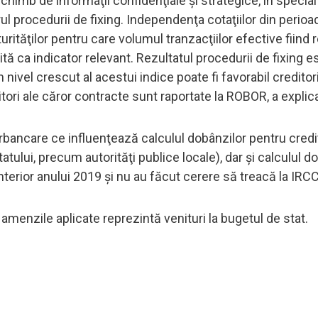
imb de informaţii confidenţiale şi strategice, în special
drul procedurii de fixing. Independenţa cotaţiilor din perioa
rităţilor pentru care volumul tranzacţiilor efective fiind 
ită ca indicator relevant. Rezultatul procedurii de fixing e
 nivel crescut al acestui indice poate fi favorabil creditori
tori ale căror contracte sunt raportate la ROBOR, a explic
rbancare ce influenţează calculul dobânzilor pentru credi
tatului, precum autorităţi publice locale), dar şi calculul d
terior anului 2019 şi nu au făcut cerere să treacă la IRCC
r amenzile aplicate reprezintă venituri la bugetul de stat.