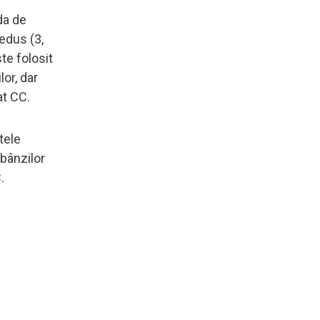
da de
redus (3,
ste folosit
lor, dar
at CC.
tele
obânzilor
.