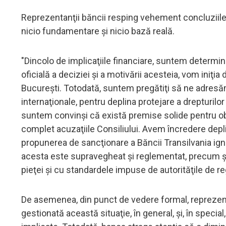
Reprezentanţii băncii resping vehement concluziile r
nicio fundamentare şi nicio bază reală.
"Dincolo de implicaţiile financiare, suntem determ
oficială a deciziei şi a motivării acesteia, vom iniţ
Bucureşti. Totodată, suntem pregătiţi să ne adresăm
internaţionale, pentru deplina protejare a drepturilor n
suntem convinşi că există premise solide pentru obţ
complet acuzaţiile Consiliului. Avem încredere depl
propunerea de sancţionare a Băncii Transilvania ignor
acesta este supravegheat şi reglementat, precum şi f
pieţei şi cu standardele impuse de autorităţile de 
De asemenea, din punct de vedere formal, reprezenta
gestionată această situaţie, în general, şi, în special