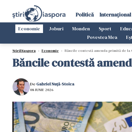
Politică
Internațional
Economie
Joburi
Monden
Sport
Educ
Povestea Mea
Eș
StiriDiaspora
›
Economie
›
Băncile contestă amenda primită de la 
Băncile contestă amenda
De
Gabriel Nuță-Stoica
08 IUNIE 2026