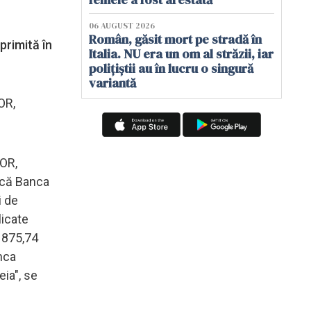
06 AUGUST 2026
Român, găsit mort pe stradă în
primită în
Italia. NU era un om al străzii, iar
polițiștii au în lucru o singură
variantă
OR,
BOR,
 că Banca
i de
licate
e 875,74
nca
eia", se