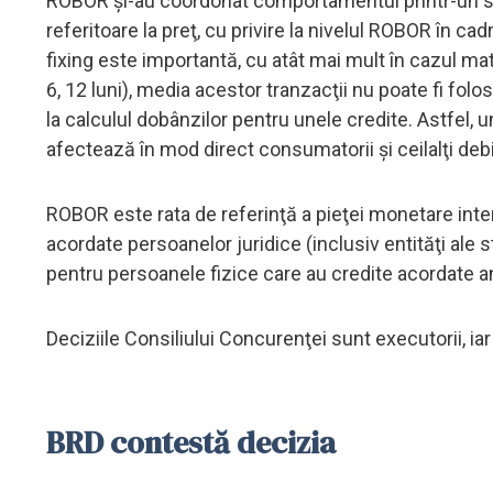
ROBOR şi-au coordonat comportamentul printr-un sch
referitoare la preţ, cu privire la nivelul ROBOR în ca
fixing este importantă, cu atât mai mult în cazul matu
6, 12 luni), media acestor tranzacţii nu poate fi folos
la calculul dobânzilor pentru unele credite. Astfel, un
afectează în mod direct consumatorii şi ceilalţi debi
ROBOR este rata de referinţă a pieţei monetare inte
acordate persoanelor juridice (inclusiv entităţi ale s
pentru persoanele fizice care au credite acordate an
Deciziile Consiliului Concurenţei sunt executorii, ia
BRD contestă decizia