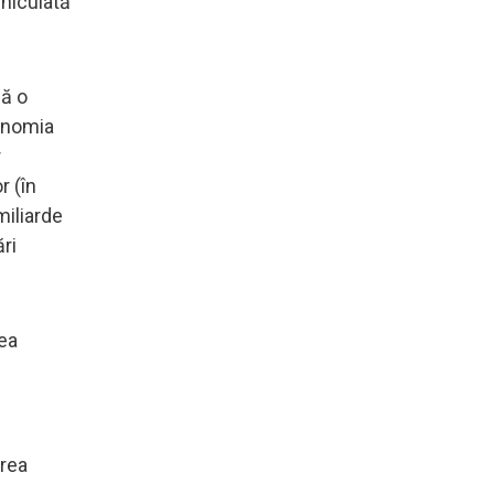
ehiculată
să o
conomia
r
r (în
miliarde
ri
rea
irea