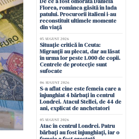
De ce a fost omorâtă Daniela
Florea, românca găsită în lada
patului. Procurorii italieni i-au
reconstituit ultimele momente
din viață
05 AUGUST 2026
Situație critică în Ceuta:
Migranții au plecat, dar au lăsat
în urma lor peste 1.000 de copii.
Centrele de protecție sunt
sufocate
06 AUGUST 2026
S-a aflat cine este femeia care a
înjunghiat 4 bărbați în centrul
Londrei. Atacul Stellei, de 44 de
ani, explicat de anchetatori
05 AUGUST 2026
Atac în centrul Londrei. Patru
bărbați au fost înjunghiați, iar o
femeie a fost arestată