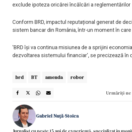
exclude ipoteza oricărei încălcări a reglementărilor
Conform BRD, impactul reputațional generat de deci
sistem bancar din România, într-un moment în care st
'BRD își va continua misiunea de a sprijini economia r
dezvoltarea sistemului financiar', se precizează în 
brd
BT
amenda
robor
Urmăriți-ne 
Gabriel Nuță-Stoica
Jurnalist cu peste 15 ani de experiență, specializat în mon