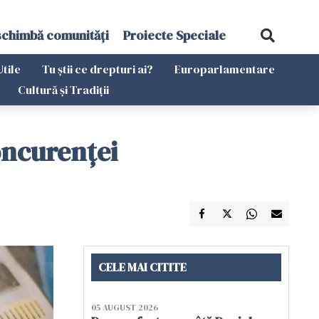
schimbă comunități
Proiecte Speciale
Utile
Tu știi ce drepturi ai?
Europarlamentare
Cultură și Tradiții
oncurenței
CELE MAI CITITE
05 AUGUST 2026