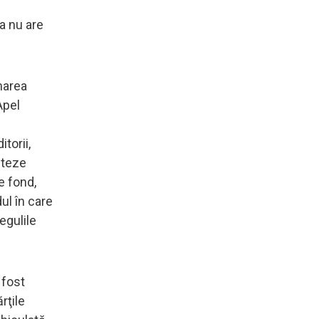
a nu are
marea
Apel
torii,
nteze
e fond,
ul în care
egulile
 fost
rţile