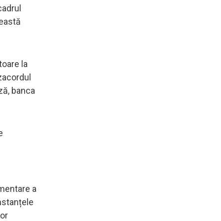
cadrul
ceastă
toare la
zacordul
ză, banca
e
ementare a
nstanțele
vor