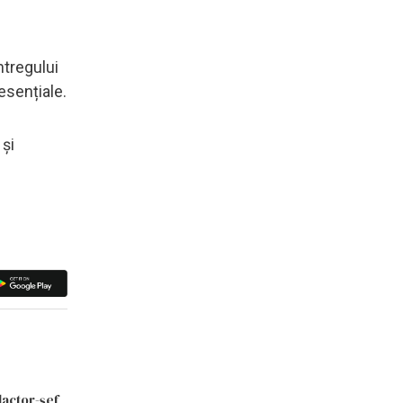
ntregului
esențiale.
 și
dactor-șef