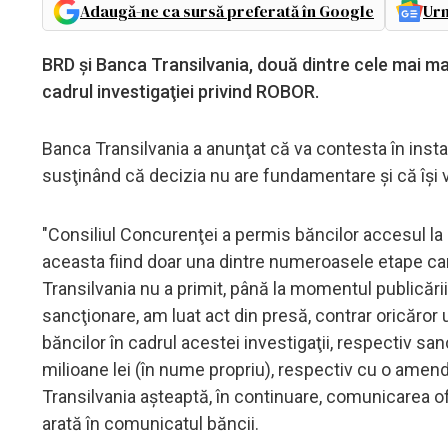
Adaugă-ne ca sursă preferată în Google
Urm
BRD și Banca Transilvania, două dintre cele mai ma
cadrul investigaţiei privind ROBOR.
Banca Transilvania a anunţat că va contesta în insta
susţinând că decizia nu are fundamentare şi că îşi va
"Consiliul Concurenţei a permis băncilor accesul la 
aceasta fiind doar una dintre numeroasele etape ca
Transilvania nu a primit, până la momentul publicării
sancţionare, am luat act din presă, contrar oricăror
băncilor în cadrul acestei investigaţii, respectiv 
milioane lei (în nume propriu), respectiv cu o ame
Transilvania aşteaptă, în continuare, comunicarea of
arată în comunicatul băncii.