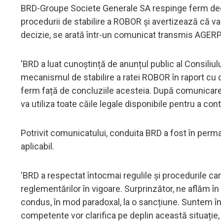
BRD-Groupe Societe Generale SA respinge ferm deci
procedurii de stabilire a ROBOR și avertizează că va 
decizie, se arată într-un comunicat transmis AGER
'BRD a luat cunoștință de anunțul public al Consiliulu
mecanismul de stabilire a ratei ROBOR în raport cu 
ferm față de concluziile acesteia. După comunicare
va utiliza toate căile legale disponibile pentru a co
Potrivit comunicatului, conduita BRD a fost în per
aplicabil.
'BRD a respectat întocmai regulile și procedurile car
reglementărilor în vigoare. Surprinzător, ne aflăm î
condus, în mod paradoxal, la o sancțiune. Suntem înc
competente vor clarifica pe deplin această situație, v