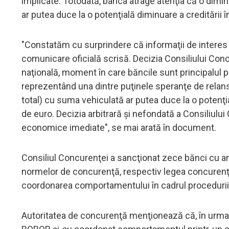
implicate. Totodată, banca atrage atenţia că o diminu
ar putea duce la o potenţială diminuare a creditării 
"Constatăm cu surprindere că informaţii de interes 
comunicare oficială scrisă. Decizia Consiliului Co
naţională, moment în care băncile sunt principalul pi
reprezentând una dintre puţinele speranţe de relansa
total) cu suma vehiculată ar putea duce la o potenţia
de euro. Decizia arbitrară şi nefondată a Consiliul
economice imediate", se mai arată în document.
Consiliul Concurenţei a sancţionat zece bănci cu ame
normelor de concurenţă, respectiv legea concurenţei
coordonarea comportamentului în cadrul procedurii 
Autoritatea de concurenţă menţionează că, în urma in