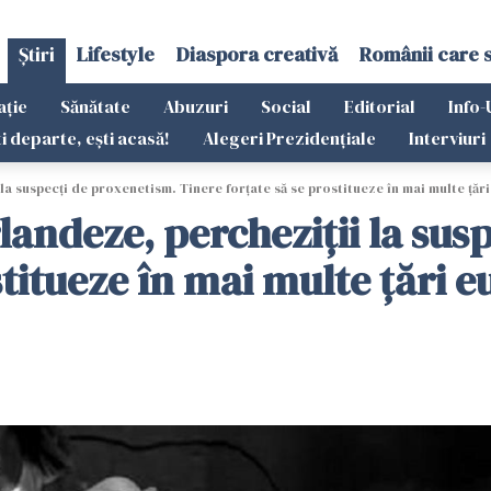
Știri
Lifestyle
Diaspora creativă
Românii care 
ație
Sănătate
Abuzuri
Social
Editorial
Info-
ti departe, ești acasă!
Alegeri Prezidențiale
Interviuri
 la suspecţi de proxenetism. Tinere forţate să se prostitueze în mai multe ţă
rlandeze, percheziţii la su
stitueze în mai multe ţări 