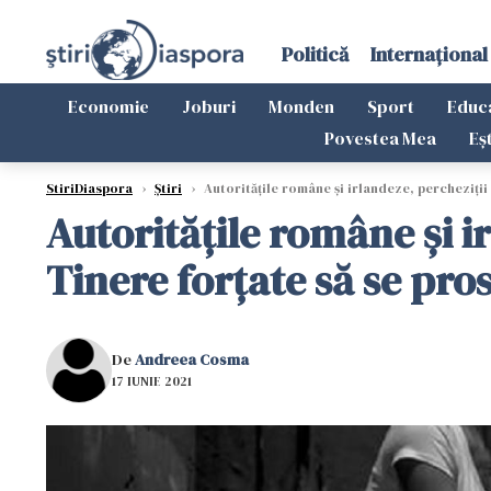
Politică
Internațional
Economie
Joburi
Monden
Sport
Educ
Povestea Mea
Eș
StiriDiaspora
›
Știri
›
Autorităţile române şi irlandeze, percheziţii
Autorităţile române şi i
Tinere forţate să se pro
De
Andreea Cosma
17 IUNIE 2021