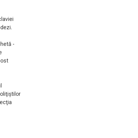
laviei
ndezi.
hetă -
e
fost
l
liţiştilor
ecţia