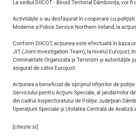
La sediul DIICOT - Biroul Teritorial Dâmboviţa, vor f
Activităţile s-au desfăşurat în cooperare cu poliţişti
Moderne a Police Service Northern Ireland, la acţiunil
Conform DIICOT, acţiunea este efectuată în baza u
JIT (Joint Investigation Team), la nivelul Eurojust, î
Criminalitate Organizata şi Terorism şi autorităţile ju
asigurat de către Eurojust.
Acţiunea a beneficiat de sprijinul ofiţerilor de poliţie
Serviciului pentru Acţiuni Speciale, al jandarmilor din 
din cadrul Inspectoratului de Poliţie Judeţean Dâmbo
Operaţiuni Speciale şi Unitatea Centrală de Analiză a
[citeste si]