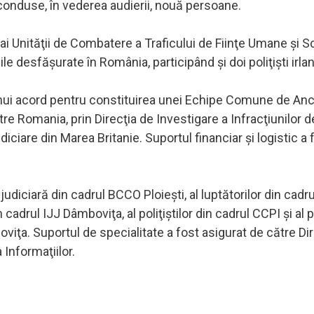
i conduse, în vederea audierii, nouă persoane.
 ai Unităţii de Combatere a Traficului de Fiinţe Umane şi Sc
e desfăşurate în România, participând şi doi poliţişti irla
nui acord pentru constituirea unei Echipe Comune de Anc
ntre Romania, prin Direcţia de Investigare a Infracţiunilor d
diciare din Marea Britanie. Suportul financiar şi logistic a 
 judiciară din cadrul BCCO Ploieşti, al luptătorilor din cadru
cadrul IJJ Dâmboviţa, al poliţiştilor din cadrul CCPI şi al po
viţa. Suportul de specialitate a fost asigurat de către Dir
 Informaţiilor.