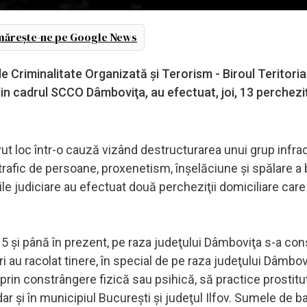
ărește-ne pe Google News
de Criminalitate Organizată şi Terorism - Biroul Teritoria
din cadrul SCCO Dâmboviţa, au efectuat, joi, 13 percheziţ
vut loc într-o cauză vizând destructurarea unui grup infra
 trafic de persoane, proxenetism, înşelăciune şi spălare a b
ţile judiciare au efectuat două percheziţii domiciliare care
5 şi până în prezent, pe raza judeţului Dâmboviţa s-a const
i au racolat tinere, în special de pe raza judeţului Dâmbov
e prin constrângere fizică sau psihică, să practice prostitu
, dar şi în municipiul Bucureşti şi judeţul Ilfov. Sumele de b