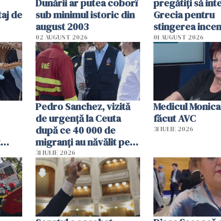
Dunării ar putea coborî
pregătiţi să int
aj de
sub minimul istoric din
Grecia pentru
august 2003
stingerea incen
02 AUGUST 2026
01 AUGUST 2026
Pedro Sanchez, vizită
Medicul Monica
de urgență la Ceuta
făcut AVC
după ce 40 000 de
31 IULIE 2026
t
migranți au năvălit pe
și o
teritoriul spaniol: „Vom
31 IULIE 2026
ni
mobiliza toate
resursele"