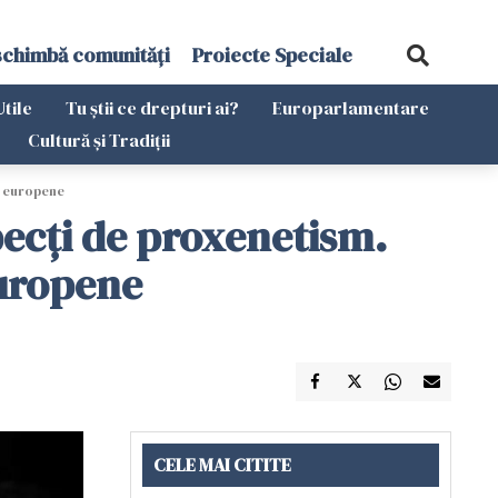
schimbă comunități
Proiecte Speciale
Utile
Tu știi ce drepturi ai?
Europarlamentare
Cultură și Tradiții
ri europene
specţi de proxenetism.
europene
CELE MAI CITITE