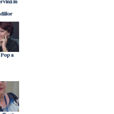
ervină în
diilor
 Pop a