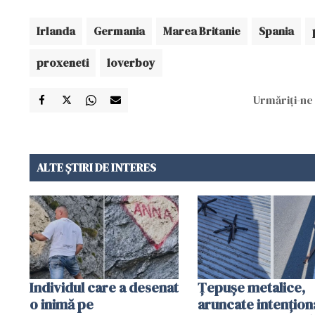
Irlanda
Germania
Marea Britanie
Spania
proxeneti
loverboy
Urmăriți-ne 
ALTE ȘTIRI DE INTERES
Individul care a desenat
Țepușe metalice,
o inimă pe
aruncate intențion