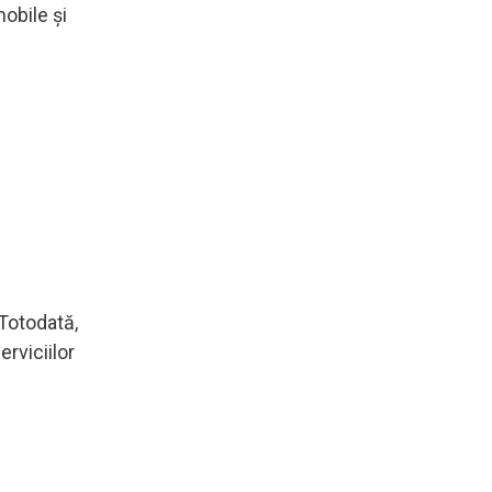
mobile şi
 Totodată,
erviciilor