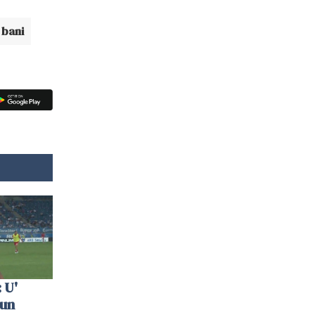
 bani
 U'
 un