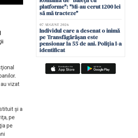
România de "baieții cu
platforme": "Mi-au cerut 1200 lei
să mă tracteze"
07 AUGUST 2026
Individul care a desenat o inimă
l
pe Transfăgărășan este
ii
pensionar la 55 de ani. Poliția l-a
identificat
cţional
anilor.
 au vizat
ituit şi a
iţa, pe
ţia pe
ani