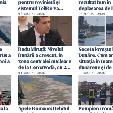
nia
pentru rovinietă şi
rezultat bun în
sistemul TollRo va
deplasarea de 
începe la 1 octombrie
07 AUGUST 2026
06 AUGUST 2026
ă
a
Radu Miruţă: Nivelul
Seceta lovește 
rus a
Dunării a crescut, în
Dunăre. Cum ar
poi a
zona centralei nucleare
situația în toate
de la Cernavodă, cu 2
dunărene și de
cm faţă de ziua trecută
România resim
04 AUGUST 2026
03 AUGUST 2026
efectele, deși a
în iulie
a la
Apele Române: Debitul
Pompierii româ