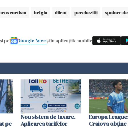
proxenetism
belgia
diicot
perchezitii
spalare de
Google News
și pe
și în aplicațiile mobile
Nou sistem de taxare.
Europa League:
at pe
Aplicarea tarifelor
Craiova obține