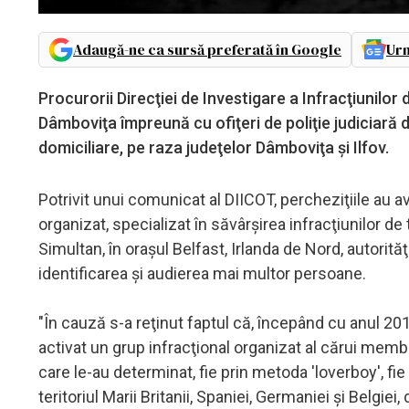
Adaugă-ne ca sursă preferată în Google
Urm
Procurorii Direcţiei de Investigare a Infracţiunilor 
Dâmboviţa împreună cu ofiţeri de poliţie judiciară 
domiciliare, pe raza judeţelor Dâmboviţa şi Ilfov.
Potrivit unui comunicat al DIICOT, percheziţiile au a
organizat, specializat în săvârşirea infracţiunilor de
Simultan, în oraşul Belfast, Irlanda de Nord, autorită
identificarea şi audierea mai multor persoane.
"În cauză s-a reţinut faptul că, începând cu anul 201
activat un grup infracţional organizat al cărui membr
care le-au determinat, fie prin metoda 'loverboy', fi
teritoriul Marii Britanii, Spaniei, Germaniei şi Belgiei