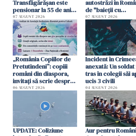
Transfăgărășan este
autostrăzi în Româ
pensionar la 55 de ani.
de "baieții cu
Poliția l-a identificat
platforme": "Mi-au
07 AUGUST 2026
07 AUGUST 2026
cerut 1200 lei să m
tracteze"
„România Copiilor de
Incident în Crimee
Pretutindeni”: copiii
anexată: Un soldat 
români din diaspora,
tras în colegii săi a
invitați să scrie despre
ucis 3 civili
România într-un volum
06 AUGUST 2026
04 AUGUST 2026
special
UPDATE: Coliziune
Aur pentru Români