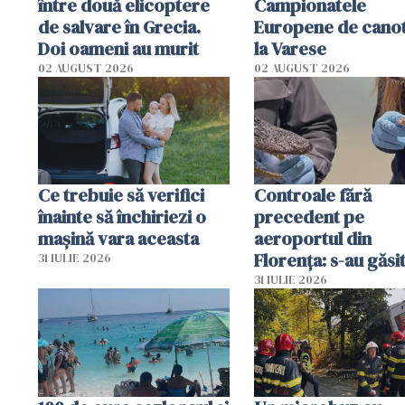
între două elicoptere
Campionatele
de salvare în Grecia.
Europene de canot
Doi oameni au murit
la Varese
02 AUGUST 2026
02 AUGUST 2026
Ce trebuie să verifici
Controale fără
înainte să închiriezi o
precedent pe
mașină vara aceasta
aeroportul din
Florența: s-au găsi
31 IULIE 2026
capete de aligator 
31 IULIE 2026
sumă imensă de ba