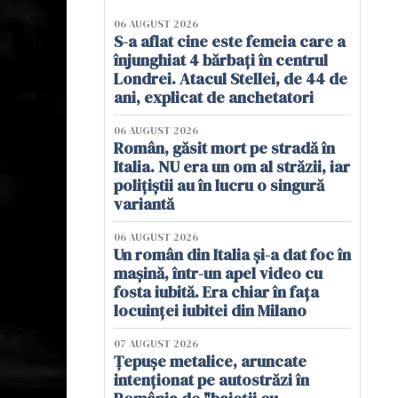
06 AUGUST 2026
S-a aflat cine este femeia care a
înjunghiat 4 bărbați în centrul
Londrei. Atacul Stellei, de 44 de
ani, explicat de anchetatori
06 AUGUST 2026
Român, găsit mort pe stradă în
Italia. NU era un om al străzii, iar
polițiștii au în lucru o singură
variantă
06 AUGUST 2026
Un român din Italia și-a dat foc în
mașină, într-un apel video cu
fosta iubită. Era chiar în fața
locuinței iubitei din Milano
07 AUGUST 2026
Țepușe metalice, aruncate
intenționat pe autostrăzi în