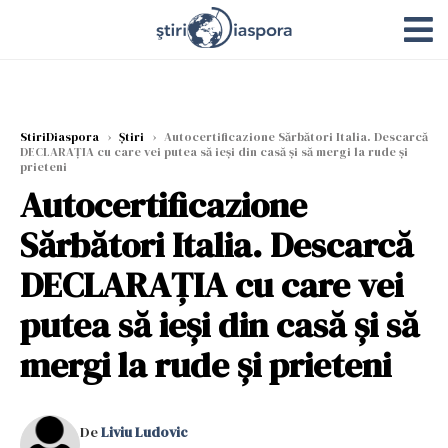
StiriDiaspora
›
Știri
›
Autocertificazione Sărbători Italia. Descarcă
DECLARAȚIA cu care vei putea să ieși din casă și să mergi la rude și
prieteni
Autocertificazione
Sărbători Italia. Descarcă
DECLARAȚIA cu care vei
putea să ieși din casă și să
mergi la rude și prieteni
De
Liviu Ludovic