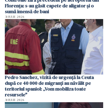
Controale fără precedent pe aeroportul din
Florența: s-au găsit capete de aligator și o
sumă imensă de bani
31 IULIE 2026
Pedro Sanchez, vizită de urgență la Ceuta
după ce 40 000 de migranți au năvălit pe
teritoriul spaniol: „Vom mobiliza toate
resursele"
31 IULIE 2026