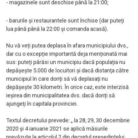
- magazinele sunt deschise până la 21:00;
- barurile și restaurantele sunt închise (dar puteți
lua până până la 22:00 și comanda acasă).
Nu vă veți putea deplasa în afara municipiului dvs.,
dar cu o excepție importantă deja menționată mai
sus: puteți părăsi un municipiu dacă populația nu
depășește 5.000 de locuitori și dacă distanţa către
municipiul în care doriți să vă deplasaţi nu
depășește 30 kilometri. În orice caz, este interzisă
ieșirea din municipalitatea dvs. dacă doriți să
ajungeţi în capitala provinciei.
Textul decretului prevede: „ la 28, 29, 30 decembrie
2020 și 4 ianuarie 2021 se aplică măsurile
prevăzute la articolul 2 din decretul președintelui