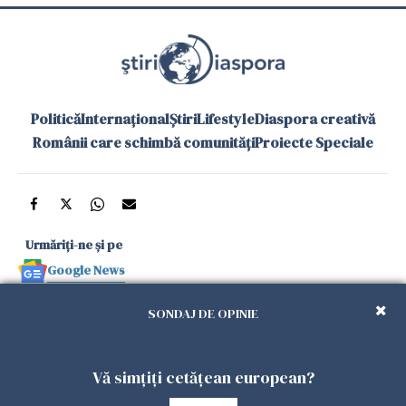
Politică
Internațional
Știri
Lifestyle
Diaspora creativă
Românii care schimbă comunități
Proiecte Speciale
Urmăriți-ne și pe
Google News
și în aplicațiile mobile
SONDAJ DE OPINIE
Politica de
Politica
Gestionați
Contact
Declarație de
Vă simțiți cetățean european?
confidențialitate
Cookies
preferințele
accesibilitate