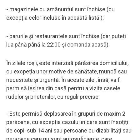
- magazinele cu amănuntul sunt închise (cu
excepția celor incluse în această listă );
- barurile și restaurantele sunt închise (dar puteți
lua până până la 22:00 și comanda acasă).
În zilele roșii, este interzisă părăsirea domiciliului,
cu excpeția unor motive de sănătate, muncă sau
necesitate și urgență. În aceste zile , însă, va fi
permisă ieșirea din casă pentru a vizita casele
rudelor și prietenilor, cu reguli precise:
- Este permisă deplasarea în grupuri de maxim 2
persoane, cu excepția cazului în care sunt însoțiți
de copii sub 14 ani sau persoane cu dizabilități sau
persoane care nu sunt autosuficiente, care