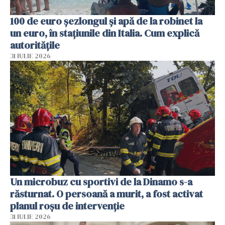
100 de euro șezlongul și apă de la robinet la
un euro, în stațiunile din Italia. Cum explică
autoritățile
31 IULIE 2026
Un microbuz cu sportivi de la Dinamo s-a
răsturnat. O persoană a murit, a fost activat
planul roșu de intervenție
31 IULIE 2026