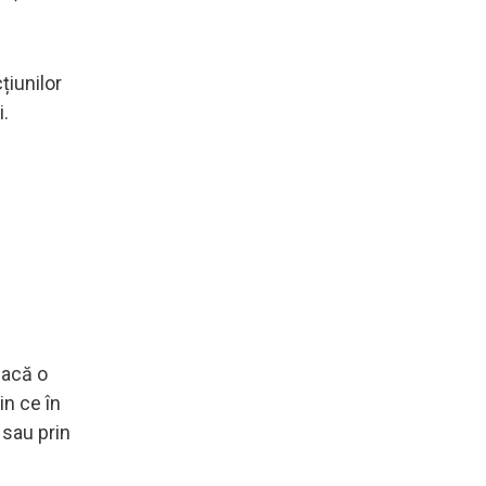
țiunilor
i.
eacă o
in ce în
 sau prin