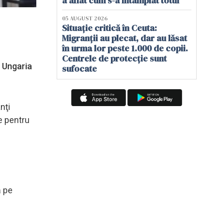
a aflat cum s-a întâmplat totul
05 AUGUST 2026
Situație critică în Ceuta:
Migranții au plecat, dar au lăsat
în urma lor peste 1.000 de copii.
Centrele de protecție sunt
n Ungaria
sufocate
nţi
re pentru
ă pe