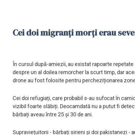
Cei doi migranți morți erau sever 
În cursul după-amiezii, au existat rapoarte repetate a
despre un al doilea remorcher la scurt timp, dar acea
drone au fost folosite pentru percheziționarea zonei
Cei doi refugiați, care probabil s-au sufocat în camion
vizibil foarte slăbiți. Deocamdată nu a putut fi detec
bărbați aveau între 25 și 30 de ani.
Supraviețuitorii - bărbați sirieni și doi pakistanezi - 