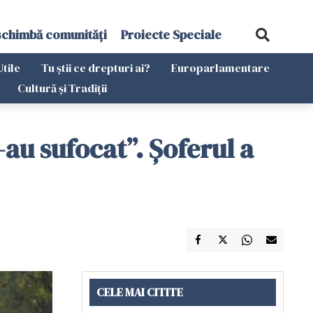
schimbă comunități
Proiecte Speciale
Utile
Tu știi ce drepturi ai?
Europarlamentare
Cultură și Tradiții
-au sufocat”. Șoferul a
CELE MAI CITITE