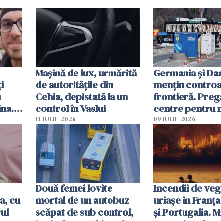
Mașină de lux, urmărită
Germania și D
i
de autoritățile din
mențin controal
u
Cehia, depistată la un
frontieră. Preg
ina.
control în Vaslui
centre pentru m
caută
respinși din UE
14 IULIE 2026
09 IULIE 2026
Două femei lovite
Incendii de veg
a, cu
mortal de un autobuz
uriașe în Franța
ul
scăpat de sub control,
și Portugalia. M