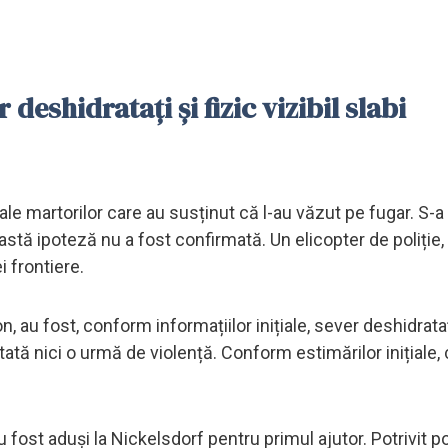
deshidratați și fizic vizibil slabi
le martorilor care au susținut că l-au văzut pe fugar. S-a 
stă ipoteză nu a fost confirmată. Un elicopter de poliție, 
 frontiere.
, au fost, conform informațiilor inițiale, sever deshidratați
tată nici o urmă de violență. Conform estimărilor inițiale, 
au fost aduși la Nickelsdorf pentru primul ajutor. Potrivit pol