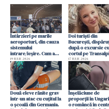
Întârzieri pe marile
Doi turiști din
aeroporturi, din cauza
București, dispăruț
sistemului
după o excursie c
intrare/ieșire. Cum a
cortul pe Transalp
ajuns o femeie să fie
Poliția și familia îi 
19 IULIE 2026
17 IULIE 2026
arestată în Cluj-Napoca
Două eleve rănite grav
Înșelăciune de
într-un atac cu cuțitul la
proporții în Ungari
o școală din Germania.
o româncă în centr