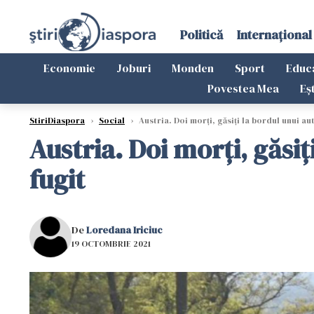
Politică
Internațional
Economie
Joburi
Monden
Sport
Educ
Povestea Mea
Eș
StiriDiaspora
›
Social
›
Austria. Doi morți, găsiți la bordul unui au
Austria. Doi morți, găsiț
fugit
De
Loredana Iriciuc
19 OCTOMBRIE 2021