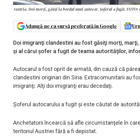
Austria. Doi morți, găsiți la bordul unui autocar. Șoferul a fugit. FOTO: 
Adaugă-ne ca sursă preferată în Google
Urm
Doi imigranţi clandestini au fost găsiţi morţi, marţ
şi al cărui şofer a fugit de teama autorităţilor, in
Autocarul a fost oprit de armată, din cauză că părea
clandestini originari din Siria. Extracomunitarii au fo
imigranţi. Alţi doi imigranţi erau decedaţi.
Şoferul autocarului a fugit şi este căutat de autorită
Anchetatorii încearcă să afle circumstanţele în care
teritoriul Austriei fără a fi depistat.