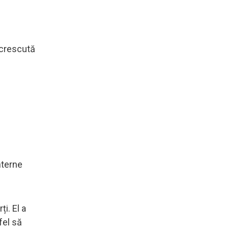
 crescută
nterne
i. El a
fel să