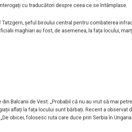
 interogați cu traducători despre ceea ce se întâmplase.
Tatzgern, șeful biroului central pentru combaterea infrac
icialii maghiari au fost, de asemenea, la fața locului, marț
le din Balcanii de Vest. „Probabil că nu au vrut să mai petr
ții aflați la fața locului sunt bărbați. Recent a observat d
 „De obicei, folosesc ruta care duce prin Serbia în Ungaria