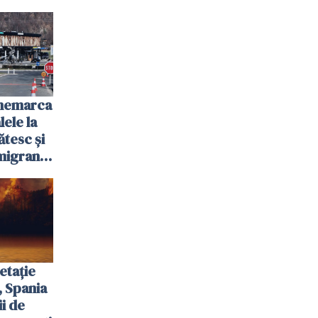
anemarca
ele la
ătesc și
igranții
etație
, Spania
ii de