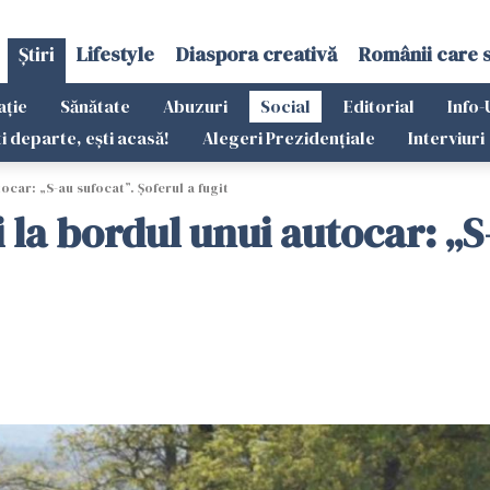
Știri
Lifestyle
Diaspora creativă
Românii care 
ație
Sănătate
Abuzuri
Social
Editorial
Info-
ti departe, ești acasă!
Alegeri Prezidențiale
Interviuri
tocar: „S-au sufocat”. Șoferul a fugit
i la bordul unui autocar: „S