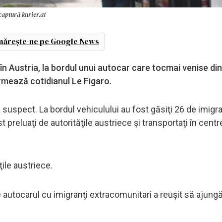
captură kurier.at
ărește-ne pe Google News
i, în Austria, la bordul unui autocar care tocmai venise di
formează cotidianul Le Figaro.
 suspect. La bordul vehiculului au fost găsiţi 26 de imigra
st preluaţi de autorităţile austriece şi transportaţi în cent
ţile austriece.
 autocarul cu imigranţi extracomunitari a reuşit să ajung