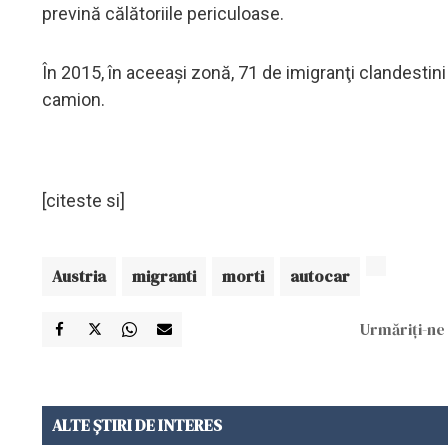
prevină călătoriile periculoase.
În 2015, în aceeaşi zonă, 71 de imigranţi clandestin
camion.
[citeste si]
Austria
migranti
morti
autocar
Urmăriți-ne 
ALTE ȘTIRI DE INTERES