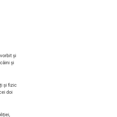
vorbit și
câini și
 și fizic
cei doi
iției,