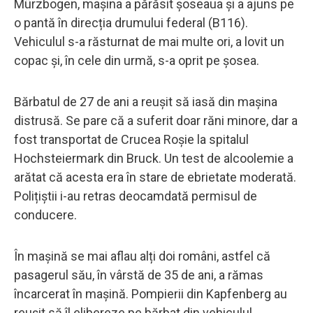
Mürzbogen, mașina a părăsit șoseaua și a ajuns pe
o pantă în direcția drumului federal (B116).
Vehiculul s-a răsturnat de mai multe ori, a lovit un
copac și, în cele din urmă, s-a oprit pe șosea.
Bărbatul de 27 de ani a reușit să iasă din mașina
distrusă. Se pare că a suferit doar răni minore, dar a
fost transportat de Crucea Roșie la spitalul
Hochsteiermark din Bruck. Un test de alcoolemie a
arătat că acesta era în stare de ebrietate moderată.
Polițiștii i-au retras deocamdată permisul de
conducere.
În mașină se mai aflau alți doi români, astfel că
pasagerul său, în vârstă de 35 de ani, a rămas
încarcerat în mașină. Pompierii din Kapfenberg au
reușit să îl elibereze pe bărbat din vehiculul