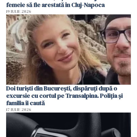
femeie să fie arestată în Cluj-Napoca
19 IULIE 2026
Doi turiști din București, dispăruți după o
excursie cu cortul pe Transalpina. Poliția și
familia îi caută
17 IULIE 2026