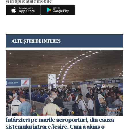
și în aplicațiile mobile
ALTE ȘTIRI DE INTERES
Întârzieri pe marile aeroporturi, din cauza
sistemului intrare/ieșire. Cum a ajuns o