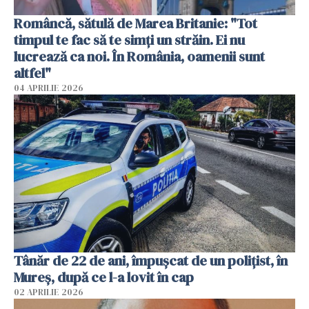
Româncă, sătulă de Marea Britanie: "Tot
timpul te fac să te simți un străin. Ei nu
lucrează ca noi. În România, oamenii sunt
altfel"
04 APRILIE 2026
Tânăr de 22 de ani, împușcat de un polițist, în
Mureș, după ce l-a lovit în cap
02 APRILIE 2026