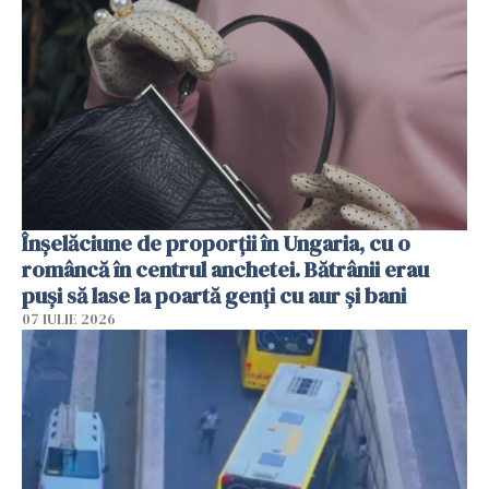
Înșelăciune de proporții în Ungaria, cu o
româncă în centrul anchetei. Bătrânii erau
puși să lase la poartă genți cu aur și bani
07 IULIE 2026