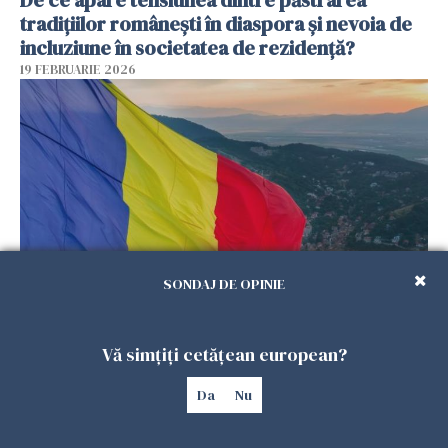
De ce apare tensiunea dintre păstrarea
tradițiilor românești în diaspora și nevoia de
incluziune în societatea de rezidență?
19 FEBRUARIE 2026
SONDAJ DE OPINIE
De ce „uitarea de sine” devine un risc real
pentru românii din diaspora, chiar când viața
Vă simțiți cetățean european?
pare aranjată pe hârtie?
18 FEBRUARIE 2026
Da
Nu