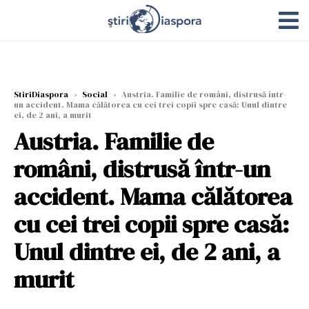
StiriDiaspora
›
Social
›
Austria. Familie de români, distrusă într-
un accident. Mama călătorea cu cei trei copii spre casă: Unul dintre
ei, de 2 ani, a murit
Austria. Familie de
români, distrusă într-un
accident. Mama călătorea
cu cei trei copii spre casă:
Unul dintre ei, de 2 ani, a
murit