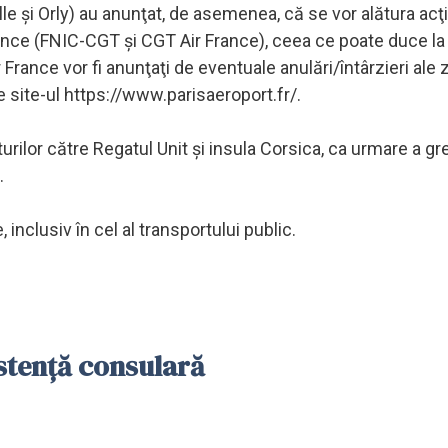
le şi Orly) au anunţat, de asemenea, că se vor alătura acţi
 France (FNIC-CGT şi CGT Air France), ceea ce poate duce la
 France vor fi anunţaţi de eventuale anulări/întârzieri ale 
pe site-ul https://www.parisaeroport.fr/.
turilor către Regatul Unit şi insula Corsica, ca urmare a gr
.
inclusiv în cel al transportului public.
istenţă consulară