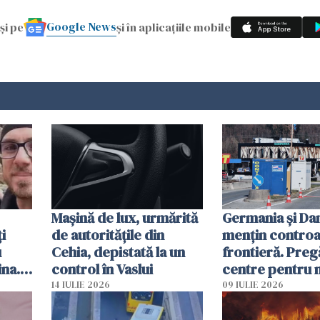
Google News
și pe
și în aplicațiile mobile
Mașină de lux, urmărită
Germania și D
i
de autoritățile din
mențin controal
u
Cehia, depistată la un
frontieră. Preg
ina.
control în Vaslui
centre pentru m
caută
respinși din UE
14 IULIE 2026
09 IULIE 2026