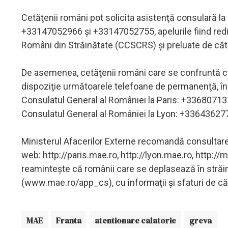
Cetăţenii români pot solicita asistenţă consulară l
+33147052966 şi +33147052755, apelurile fiind redir
Români din Străinătate (CCSCRS) şi preluate de cătr
De asemenea, cetăţenii români care se confruntă cu o
dispoziţie următoarele telefoane de permanenţă, în 
Consulatul General al României la Paris: +33680713
Consulatul General al României la Lyon: +33643627
Ministerul Afacerilor Externe recomandă consultare
web: http://paris.mae.ro, http://lyon.mae.ro, http:/
reaminteşte că românii care se deplasează în străină
(www.mae.ro/app_cs), cu informaţii şi sfaturi de căl
MAE
Franta
atentionare calatorie
greva