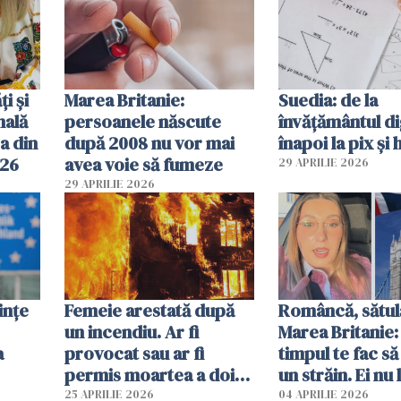
ți și
Marea Britanie:
Suedia: de la
nală
persoanele născute
învățământul di
a din
după 2008 nu vor mai
înapoi la pix și 
026
avea voie să fumeze
29 APRILIE 2026
29 APRILIE 2026
ințe
Femeie arestată după
Româncă, sătul
un incendiu. Ar fi
Marea Britanie:
a
provocat sau ar fi
timpul te fac să
permis moartea a doi
un străin. Ei nu
copii de 1 an și 3 ani
ca noi. În Româ
25 APRILIE 2026
04 APRILIE 2026