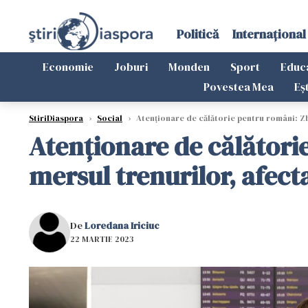
Politică
Internațional
Economie
Joburi
Monden
Sport
Educ
Povestea Mea
Eș
StiriDiaspora
›
Social
›
Atenţionare de călătorie pentru români: Zbo
Atenţionare de călătorie
mersul trenurilor, afect
De
Loredana Iriciuc
22 MARTIE 2023