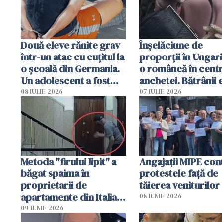
Două eleve rănite grav
Înșelăciune de
într-un atac cu cuțitul la
proporții în Ungari
o școală din Germania.
o româncă în centr
Un adolescent a fost
anchetei. Bătrânii 
arestat
puși să lase la poar
08 IULIE 2026
07 IULIE 2026
genți cu aur și bani
Metoda "firului lipit" a
Angajaţii MIPE con
băgat spaima în
protestele faţă de
proprietarii de
tăierea veniturilor
apartamente din Italia.
08 IUNIE 2026
Poliția, sesizată
09 IUNIE 2026