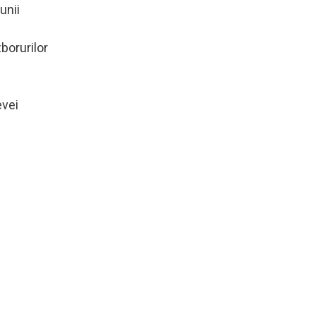
unii
zborurilor
evei