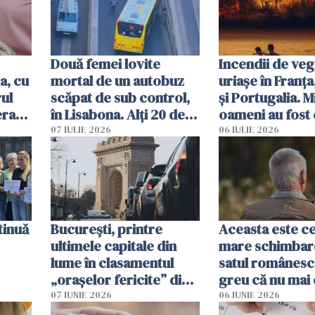
Două femei lovite
Incendii de veg
a, cu
mortal de un autobuz
uriașe în Franța
ul
scăpat de sub control,
și Portugalia. M
erau
în Lisabona. Alți 20 de
oameni au fost 
tă
oameni sunt răniți
07 IULIE 2026
06 IULIE 2026
tinuă
București, printre
Aceasta este c
ultimele capitale din
mare schimbar
lume în clasamentul
satul românesc.
„orașelor fericite” din
greu că nu mai 
2026
pe-aici, prin jur
07 IUNIE 2026
06 IUNIE 2026