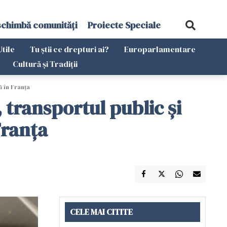
schimbă comunități
Proiecte Speciale
Utile
Tu știi ce drepturi ai?
Europarlamentare
Cultură și Tradiții
ă în Franţa
 transportul public şi
Franţa
CELE MAI CITITE