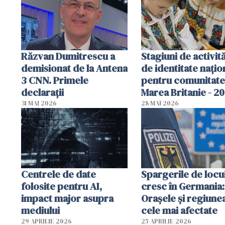
Răzvan Dumitrescu a
Stagiuni de activită
demisionat de la Antena
de identitate națio
3 CNN. Primele
pentru comunitate
declarații
Marea Britanie - 2
31 MAI 2026
28 MAI 2026
Centrele de date
Spargerile de locu
folosite pentru AI,
cresc în Germania:
impact major asupra
Orașele și regiune
mediului
cele mai afectate
29 APRILIE 2026
25 APRILIE 2026