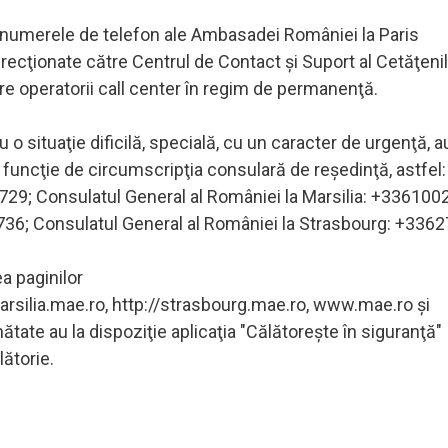
a numerele de telefon ale Ambasadei României la Paris
ecţionate către Centrul de Contact şi Suport al Cetăţeni
e operatorii call center în regim de permanenţă.
 situaţie dificilă, specială, cu un caracter de urgenţă, au
funcţie de circumscripţia consulară de reşedinţă, astfel:
729; Consulatul General al României la Marsilia: +336100
736; Consulatul General al României la Strasbourg: +336
a paginilor
/marsilia.mae.ro, http://strasbourg.mae.ro, www.mae.ro şi
tate au la dispoziţie aplicaţia "Călătoreşte în siguranţă"
ătorie.