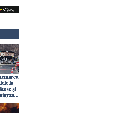
anemarca
ele la
ătesc și
igranții