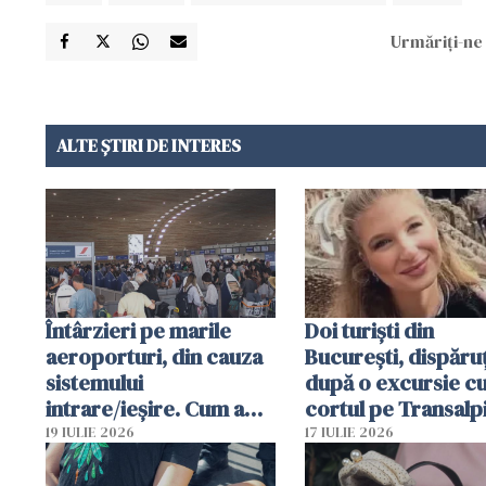
Urmăriți-ne 
ALTE ȘTIRI DE INTERES
Întârzieri pe marile
Doi turiști din
aeroporturi, din cauza
București, dispăruț
sistemului
după o excursie c
intrare/ieșire. Cum a
cortul pe Transalp
ajuns o femeie să fie
Poliția și familia îi 
19 IULIE 2026
17 IULIE 2026
arestată în Cluj-Napoca