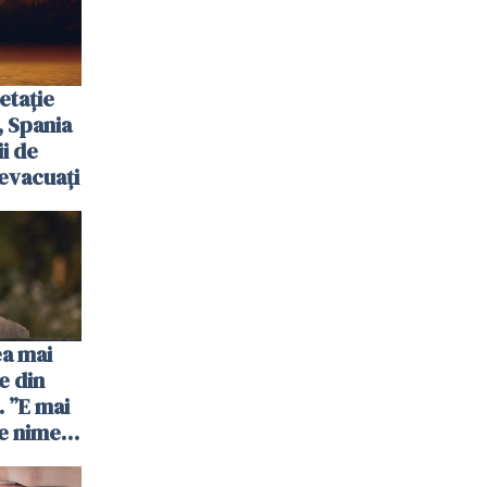
etație
, Spania
ii de
evacuați
ea mai
e din
 ”E mai
e nimeni
”