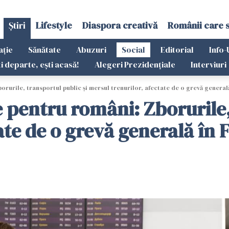
Știri
Lifestyle
Diaspora creativă
Românii care 
ație
Sănătate
Abuzuri
Social
Editorial
Info-
ti departe, ești acasă!
Alegeri Prezidențiale
Interviuri
rurile, transportul public şi mersul trenurilor, afectate de o grevă general
 pentru români: Zborurile,
ate de o grevă generală în 