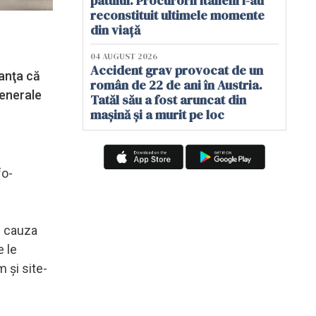
patului. Procurorii italieni i-au
reconstituit ultimele momente
din viață
04 AUGUST 2026
Accident grav provocat de un
anţa că
român de 22 de ani în Austria.
generale
Tatăl său a fost aruncat din
mașină și a murit pe loc
fo-
in cauza
e le
 şi site-