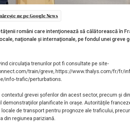
ărește-ne pe Google News
tăţenii români care intenţionează să călătorească în Fr
locale, naţionale şi internaţionale, pe fondul unei greve 
nd circulaţia trenurilor pot fi consultate pe site-
onnect.com/train/greve, https://www.thalys.com/fr/fr/in
/info-trafic/perturbations.
în contextul grevei şoferilor din acest sector, precum şi d
l demonstraţiilor planificate în oraşe. Autorităţile francez
 locale de transport pentru prognoze ale traficului, precum
ia din regiunea pariziană.