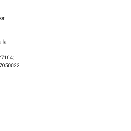
lor
 la
27164;
27050022.