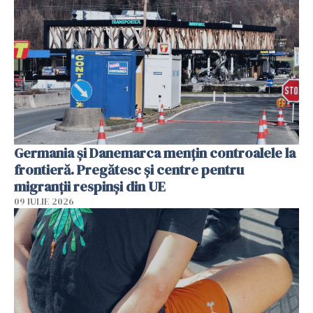
Germania și Danemarca mențin controalele la
frontieră. Pregătesc și centre pentru
migranții respinși din UE
09 IULIE 2026