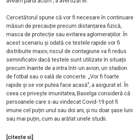
aveam până acum”, a avertizat el.
Cercetătorul spune că vor fi necesare în continuare
măsuri de precauție precum distanțarea fizică,
masca de protecție sau evitarea aglomerațiilor. În
acest scenariu și odată ce testele rapide vor fi
distribuite masiv, riscul de contagiune va fi redus
semnificativ dacă testele sunt utilizate în situații
precum înainte de a intra într-un avion, un stadion
de fotbal sau o sală de concerte. „Vor fi foarte
rapide și se vor putea face acasă", a asigurat el. În
ceea ce privește imunitatea, Baselga consideră că
persoanele care s-au vindecat Covid-19 pot fi
imune cel puțin unul sau doi ani, și nu doar șase luni
sau mai puțin, cum au arătat unele studii.
[citeste si]