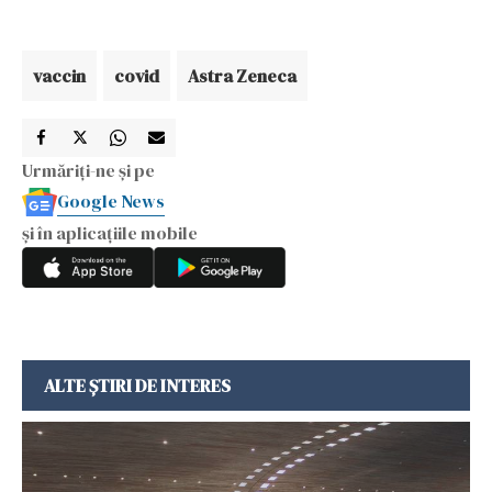
vaccin
covid
Astra Zeneca
Urmăriți-ne și pe
Google News
și în aplicațiile mobile
ALTE ȘTIRI DE INTERES