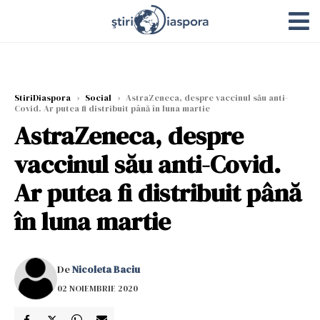
StiriDiaspora
›
Social
›
AstraZeneca, despre vaccinul său anti-
Covid. Ar putea fi distribuit până în luna martie
AstraZeneca, despre
vaccinul său anti-Covid.
Ar putea fi distribuit până
în luna martie
De
Nicoleta Baciu
02 NOIEMBRIE 2020