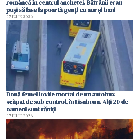
româncă în centrul anchetei. Bătrânii erau
puși să lase la poartă genți cu aur și bani
07 IULIE 2026
Două femei lovite mortal de un autobuz
scăpat de sub control, în Lisabona. Alți 20 de
oameni sunt răniți
07 IULIE 2026