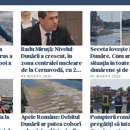
a
Radu Miruţă: Nivelul
Seceta lovește 
rus a
Dunării a crescut, în
Dunăre. Cum ar
poi a
zona centralei nucleare
situația în toate
de la Cernavodă, cu 2
dunărene și de
cm faţă de ziua trecută
România resim
04 AUGUST 2026
03 AUGUST 2026
efectele, deși a
în iulie
a la
Apele Române: Debitul
Pompierii româ
Dunării ar putea coborî
pregătiţi să int