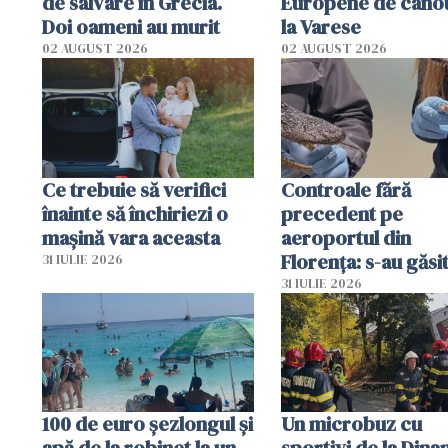
de salvare în Grecia.
Europene de canot
Doi oameni au murit
la Varese
02 AUGUST 2026
02 AUGUST 2026
Ce trebuie să verifici
Controale fără
înainte să închiriezi o
precedent pe
mașină vara aceasta
aeroportul din
Florența: s-au găsi
31 IULIE 2026
capete de aligator 
31 IULIE 2026
sumă imensă de ba
100 de euro șezlongul și
Un microbuz cu