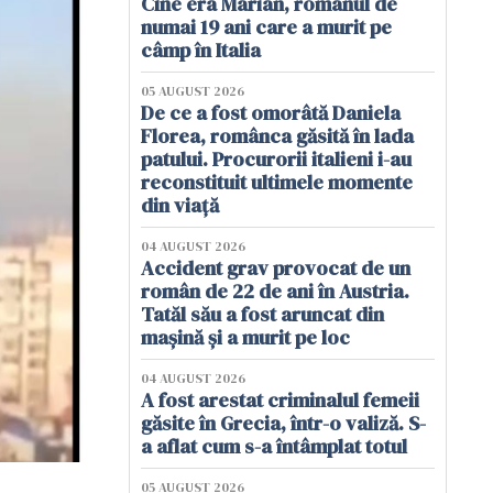
Cine era Marian, românul de
numai 19 ani care a murit pe
câmp în Italia
05 AUGUST 2026
De ce a fost omorâtă Daniela
Florea, românca găsită în lada
patului. Procurorii italieni i-au
reconstituit ultimele momente
din viață
04 AUGUST 2026
Accident grav provocat de un
român de 22 de ani în Austria.
Tatăl său a fost aruncat din
mașină și a murit pe loc
04 AUGUST 2026
A fost arestat criminalul femeii
găsite în Grecia, într-o valiză. S-
a aflat cum s-a întâmplat totul
05 AUGUST 2026