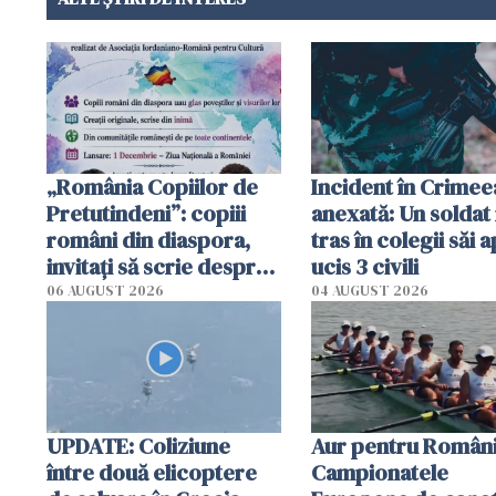
„România Copiilor de
Incident în Crimee
Pretutindeni”: copiii
anexată: Un soldat 
români din diaspora,
tras în colegii săi a
invitați să scrie despre
ucis 3 civili
România într-un volum
06 AUGUST 2026
04 AUGUST 2026
special
UPDATE: Coliziune
Aur pentru Români
între două elicoptere
Campionatele