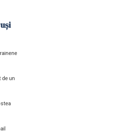
ruşi
crainene
t de un
vestea
ail