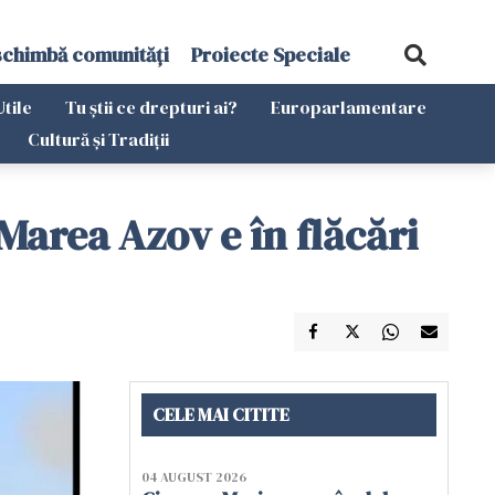
schimbă comunități
Proiecte Speciale
Utile
Tu știi ce drepturi ai?
Europarlamentare
Cultură și Tradiții
area Azov e în flăcări
CELE MAI CITITE
04 AUGUST 2026