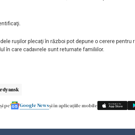
ntificaţi.
dele ruşilor plecaţi în război pot depune o cerere pentru r
l în care cadavrele sunt returnate familiilor.
rdyansk
Google News
și pe
și în aplicațiile mobile