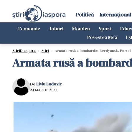
Politică
Internațional
Economie
Joburi
Monden
Sport
Educ
Povestea Mea
Eș
StiriDiaspora
›
Știri
›
Armata rusă a bombardat Berdyansk. Portul d
Armata rusă a bombardat
De
Liviu Ludovic
24 MARTIE 2022