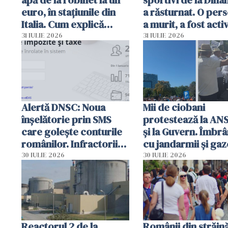
apă de la robinet la un
sportivi de la Dina
euro, în stațiunile din
a răsturnat. O per
Italia. Cum explică
a murit, a fost acti
autoritățile
planul roșu de
31 IULIE 2026
31 IULIE 2026
intervenție
Alertă DNSC: Noua
Mii de ciobani
înșelătorie prin SMS
protestează la AN
care golește conturile
și la Guvern. Îmbrâ
românilor. Infractorii
cu jandarmii și gaz
folosesc numele
lacrimogene
30 IULIE 2026
30 IULIE 2026
Ghișeul.ro și al Poliției
Române
Reactorul 2 de la
Românii din străin