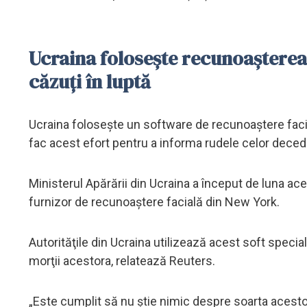
Ucraina foloseşte recunoaşterea f
căzuţi în luptă
Ucraina foloseşte un software de recunoaştere facială
fac acest efort pentru a informa rudele celor deced
Ministerul Apărării din Ucraina a început de luna ac
furnizor de recunoaştere facială din New York.
Autorităţile din Ucraina utilizează acest soft speciali
morţii acestora, relatează Reuters.
„Este cumplit să nu ştie nimic despre soarta acestor