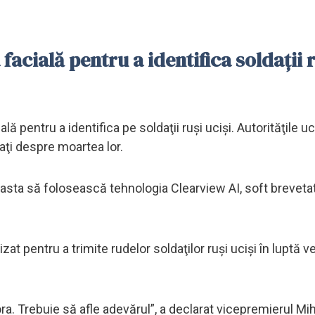
acială pentru a identifica soldaţii 
 pentru a identifica pe soldaţii ruşi ucişi. Autorităţile u
aţi despre moartea lor.
easta să folosească tehnologia Clearview AI, soft breveta
zat pentru a trimite rudelor soldaţilor ruşi ucişi în luptă 
a. Trebuie să afle adevărul”, a declarat vicepremierul Mih