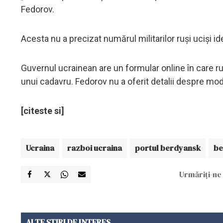
Fedorov.
Acesta nu a precizat numărul militarilor ruşi ucişi ide
Guvernul ucrainean are un formular online în care ru
unui cadavru. Fedorov nu a oferit detalii despre modu
[citeste si]
Ucraina
razboi ucraina
portul berdyansk
be
Urmăriți-ne 
ALTE ȘTIRI DE INTERES