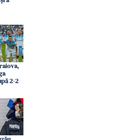
și a
raiova,
ga
upă 2-2
uzău.