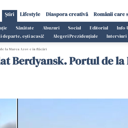
Știri
Lifestyle
Diaspora creativă
Românii care 
ație
Sănătate
Abuzuri
Social
Editorial
Info-
ti departe, ești acasă!
Alegeri Prezidențiale
Interviuri
e la Marea Azov e în flăcări
 Berdyansk. Portul de la M