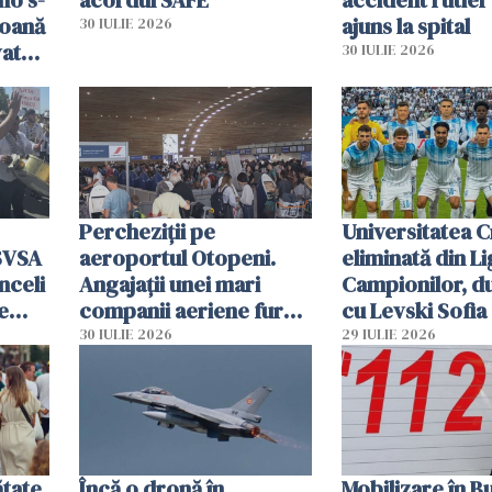
mo s-
acordul SAFE
accident rutier 
soană
ajuns la spital
30 IULIE 2026
vat
30 IULIE 2026
Percheziții pe
Universitatea C
SVSA
aeroportul Otopeni.
eliminată din Li
nceli
Angajații unei mari
Campionilor, d
e
companii aeriene furau
cu Levski Sofia
parfumuri, ceasuri și
30 IULIE 2026
29 IULIE 2026
mâncarea destinată
vânzării
ătate
Încă o dronă în
Mobilizare în B