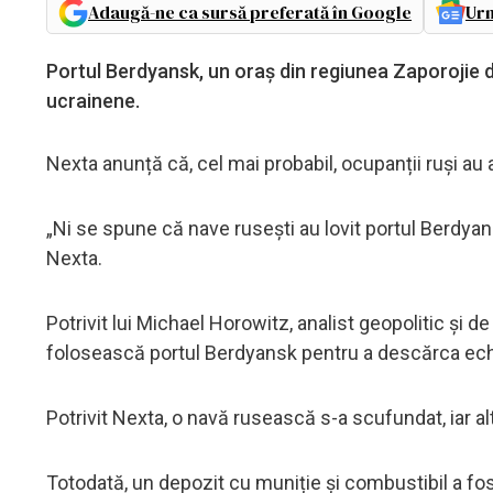
Adaugă-ne ca sursă preferată în Google
Urm
Portul Berdyansk, un oraș din regiunea Zaporojie din
ucrainene.
Nexta anunță că, cel mai probabil, ocupanții ruși au
„Ni se spune că nave rusești au lovit portul Berdyan
Nexta.
Potrivit lui Michael Horowitz, analist geopolitic și d
folosească portul Berdyansk pentru a descărca ech
Potrivit Nexta, o navă rusească s-a scufundat, iar a
Totodată, un depozit cu muniție și combustibil a fos