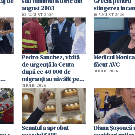
aj de
sub minimul istoric din
Grecia pentru
august 2003
stingerea incen
02 AUGUST 2026
01 AUGUST 2026
Pedro Sanchez, vizită
Medicul Monica
de urgență la Ceuta
făcut AVC
după ce 40 000 de
31 IULIE 2026
t
migranți au năvălit pe
și o
teritoriul spaniol: „Vom
31 IULIE 2026
ni
mobiliza toate
resursele"
Senatul a aprobat
Diana Șoșoacă a