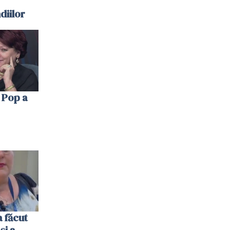
diilor
 Pop a
 făcut