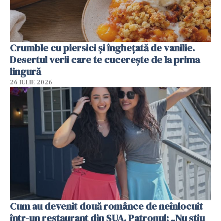
Crumble cu piersici și înghețată de vanilie.
Desertul verii care te cucerește de la prima
lingură
26 IULIE 2026
Cum au devenit două românce de neînlocuit
într-un restaurant din SUA. Patronul: „Nu știu