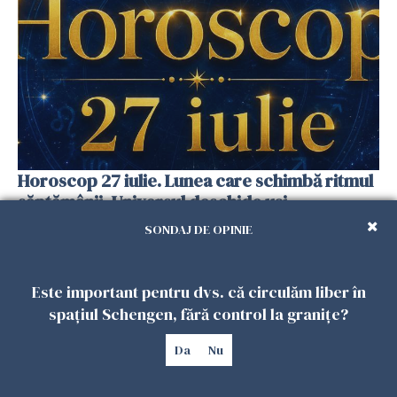
Horoscop 27 iulie. Lunea care schimbă ritmul
săptămânii. Universul deschide uși
neașteptate pentru unele zodii
SONDAJ DE OPINIE
26 IULIE 2026
Este important pentru dvs. că circulăm liber în
spațiul Schengen, fără control la granițe?
Da
Nu