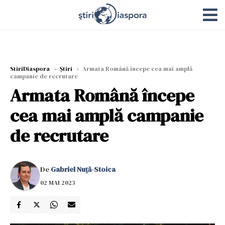
StiriDiaspora
›
Știri
›
Armata Română începe cea mai amplă
campanie de recrutare
Armata Română începe
cea mai amplă campanie
de recrutare
De
Gabriel Nuță-Stoica
02 MAI 2023