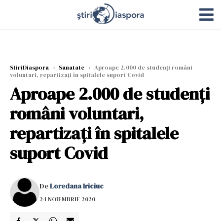
StiriDiaspora
›
Sanatate
›
Aproape 2.000 de studenți români
voluntari, repartizați în spitalele suport Covid
Aproape 2.000 de studenți
români voluntari,
repartizați în spitalele
suport Covid
De
Loredana Iriciuc
24 NOIEMBRIE 2020