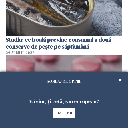
Studiu: ce boală previne consumul a două
conserve de pește pe săptămână
29 APRILIE 2026
SONDAJ DE OPINIE
Vă simțiți cetățean european?
Da
Nu
FDA aprobă o nouă pastilă pentru slăbit