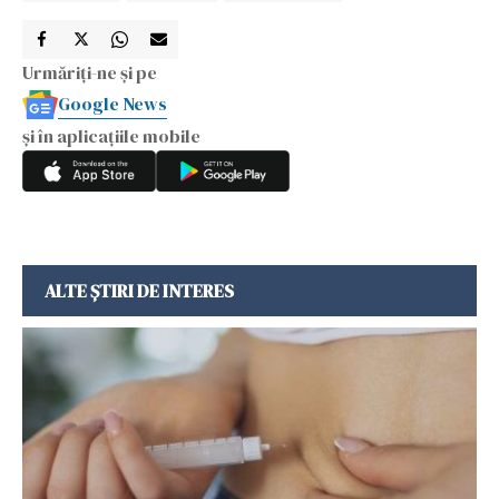
Urmăriți-ne și pe
Google News
și în aplicațiile mobile
ALTE ȘTIRI DE INTERES