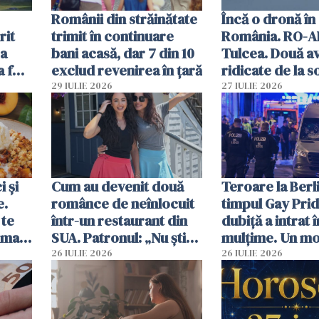
Românii din străinătate
Încă o dronă în
rit
trimit în continuare
România. RO-A
za
bani acasă, dar 7 din 10
Tulcea. Două a
a fost
exclud revenirea în țară
ridicate de la s
29 IULIE 2026
27 IULIE 2026
 și
Cum au devenit două
Teroare la Berli
e.
românce de neînlocuit
timpul Gay Prid
 te
într-un restaurant din
dubiță a intrat î
ima
SUA. Patronul: „Nu știu
mulțime. Un mor
ce o să mă fac fără voi”
răniți
26 IULIE 2026
26 IULIE 2026