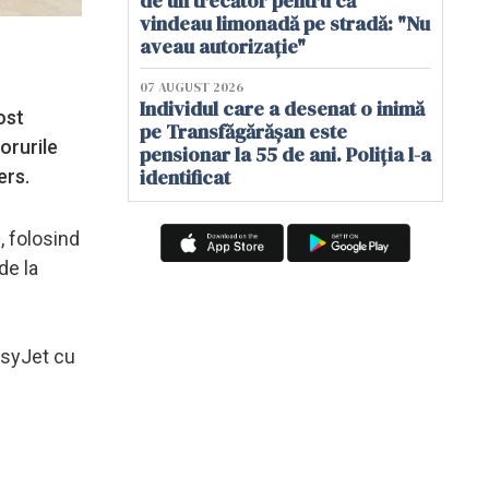
de un trecător pentru că
vindeau limonadă pe stradă: "Nu
aveau autorizație"
07 AUGUST 2026
Individul care a desenat o inimă
ost
pe Transfăgărășan este
orurile
pensionar la 55 de ani. Poliția l-a
identificat
ers.
, folosind
de la
asyJet cu