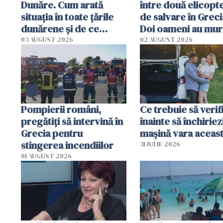
Dunăre. Cum arată
între două elicopt
situația în toate țările
de salvare în Greci
dunărene și de ce
Doi oameni au mur
România resimte
03 AUGUST 2026
02 AUGUST 2026
efectele, deși a plouat
în iulie
Pompierii români,
Ce trebuie să verif
pregătiţi să intervină în
înainte să închiriez
Grecia pentru
mașină vara aceas
stingerea incendiilor
31 IULIE 2026
01 AUGUST 2026