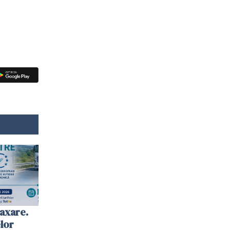
axare.
elor