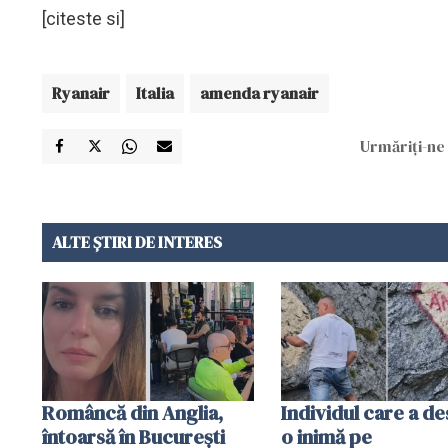
[citeste si]
Ryanair
Italia
amenda ryanair
Urmăriți-ne 
ALTE ȘTIRI DE INTERES
Româncă din Anglia,
Individul care a d
întoarsă în București
o inimă pe