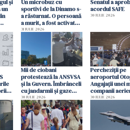
ul și
Un microbuz cu
Senatul a apro
a un
sportivi de la Dinamo s-
acordul SAFE
din
a răsturnat. O persoană
30 IULIE 2026
a murit, a fost activat
planul roșu de
31 IULIE 2026
intervenție
Mii de ciobani
Percheziții pe
MS
protestează la ANSVSA
aeroportul Oto
rile
și la Guvern. Îmbrânceli
Angajații unei 
rii
cu jandarmii și gaze
companii aerie
lacrimogene
parfumuri, ceas
30 IULIE 2026
30 IULIE 2026
ției
mâncarea desti
vânzării