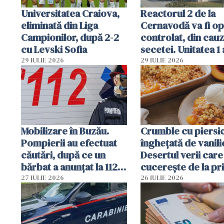
Universitatea Craiova,
Reactorul 2 de la
eliminată din Liga
Cernavodă va fi op
Campionilor, după 2-2
controlat, din cau
cu Levski Sofia
secetei. Unitatea 1 
deja oprită
29 IULIE 2026
29 IULIE 2026
Mobilizare în Buzău.
Crumble cu piersici
Pompierii au efectuat
înghețată de vanili
căutări, după ce un
Desertul verii care
bărbat a anunțat la 112
cucerește de la pr
că a văzut un obiect
lingură
27 IULIE 2026
26 IULIE 2026
luminos