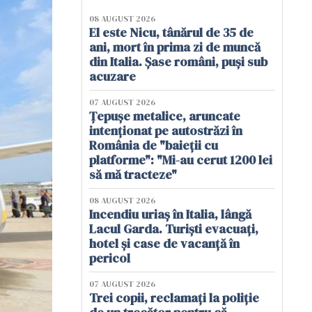
08 AUGUST 2026
El este Nicu, tânărul de 35 de
ani, mort în prima zi de muncă
din Italia. Șase români, puși sub
acuzare
07 AUGUST 2026
Țepușe metalice, aruncate
intenționat pe autostrăzi în
România de "baieții cu
platforme": "Mi-au cerut 1200 lei
să mă tracteze"
08 AUGUST 2026
Incendiu uriaș în Italia, lângă
Lacul Garda. Turiști evacuați,
hotel și case de vacanță în
pericol
07 AUGUST 2026
Trei copii, reclamați la poliție