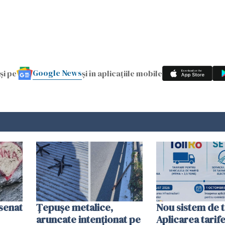
Google News
și pe
și în aplicațiile mobile
esenat
Țepușe metalice,
Nou sistem de t
aruncate intenționat pe
Aplicarea tarif