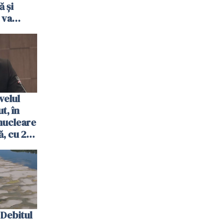
ă şi
 va
ombrie
velul
t, în
nucleare
, cu 2
 trecută
Debitul