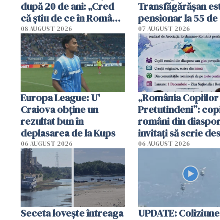
după 20 de ani: „Cred
Transfăgărășan es
că știu de ce în România
pensionar la 55 de 
se trăiește mai bine ca
Poliția l-a identific
08 AUGUST 2026
07 AUGUST 2026
în Anglia. E schimbat"
Europa League: U'
„România Copiilor
Craiova obține un
Pretutindeni”: copi
rezultat bun în
români din diaspor
deplasarea de la Kups
invitați să scrie de
România într-un v
06 AUGUST 2026
06 AUGUST 2026
special
Seceta lovește întreaga
UPDATE: Coliziune