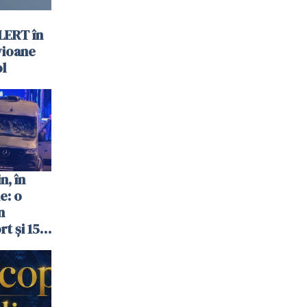
LERT în
vioane
ol
n, în
e: o
n
t și 15