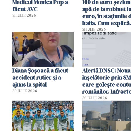
Medicul Monica Pop a
100 de euro șezlong
făcut AVC
apă de la robinet l
euro, în stațiunile 
31 IULIE 2026
Italia. Cum explică
autoritățile
31 IULIE 2026
Diana Șoșoacă a făcut
Alertă DNSC: Noua
accident rutier și a
înșelătorie prin S
ajuns la spital
care golește contu
românilor. Infracto
30 IULIE 2026
folosesc numele
30 IULIE 2026
Ghișeul.ro și al Poli
Române