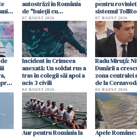
te
autostrăzi în România
pentru roviniet
ani.
de "baieții cu
sistemul TollRo
at
platforme": "Mi-au
începe la 1 oct
07 AUGUST 2026
07 AUGUST 2026
cerut 1200 lei să mă
tracteze"
 de
Incident în Crimeea
Radu Miruţă: Ni
ii
anexată: Un soldat rus a
Dunării a crescu
a,
tras în colegii săi apoi a
zona centralei 
spre
ucis 3 civili
de la Cernavodă
olum
cm faţă de ziua
04 AUGUST 2026
04 AUGUST 2026
Aur pentru România la
Apele Române: 