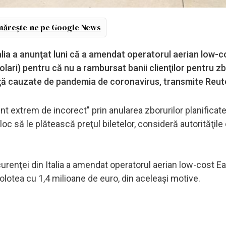
ărește-ne pe Google News
lia a anunţat luni că a amendat operatorul aerian low-c
olari) pentru că nu a rambursat banii clienţilor pentru zb
enţă cauzate de pandemia de coronavirus, transmite Reut
extrem de incorect" prin anularea zborurilor planificate
c să le plătească preţul biletelor, consideră autorităţile 
curenţei din Italia a amendat operatorul aerian low-cost E
lotea cu 1,4 milioane de euro, din aceleaşi motive.