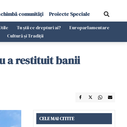
schimbă comunități
Proiecte Speciale
Utile
Tu știi ce drepturi ai?
Europarlamentare
Cultură și Tradiții
a restituit banii
CELE MAI CITITE