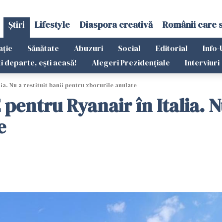
Știri
Lifestyle
Diaspora creativă
Românii care 
ație
Sănătate
Abuzuri
Social
Editorial
Info-
ti departe, ești acasă!
Alegeri Prezidențiale
Interviuri
 Nu a restituit banii pentru zborurile anulate
ru Ryanair în Italia. Nu 
e