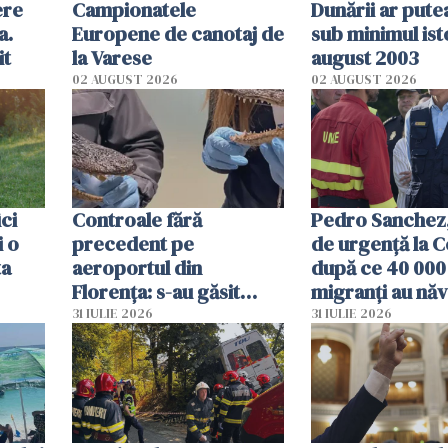
ere
Campionatele
Dunării ar pute
a.
Europene de canotaj de
sub minimul ist
it
la Varese
august 2003
02 AUGUST 2026
02 AUGUST 2026
ici
Controale fără
Pedro Sanchez, 
i o
precedent pe
de urgență la C
ta
aeroportul din
după ce 40 000
Florența: s-au găsit
migranți au năv
capete de aligator și o
teritoriul spani
31 IULIE 2026
31 IULIE 2026
sumă imensă de bani
mobiliza toate
resursele"