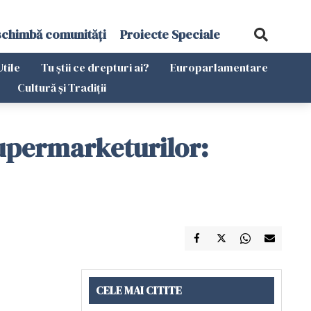
schimbă comunități
Proiecte Speciale
Utile
Tu știi ce drepturi ai?
Europarlamentare
Cultură și Tradiții
supermarketurilor:
CELE MAI CITITE