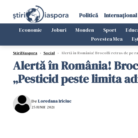
Politică
Internațional
Economie
Joburi
Monden
Sport
Educ
Povestea Mea
Eș
StiriDiaspora
›
Social
›
Alertă în România! Brocolli retras de pe ra
Alertă în România! Broco
„Pesticid peste limita a
De
Loredana Iriciuc
25 IUNIE 2021