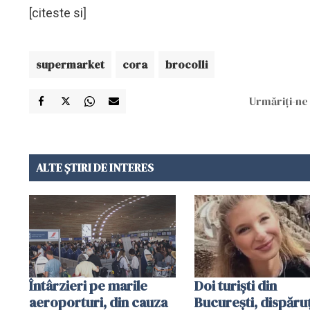
[citeste si]
supermarket
cora
brocolli
Urmăriți-ne 
ALTE ȘTIRI DE INTERES
Întârzieri pe marile
Doi turiști din
aeroporturi, din cauza
București, dispăruț