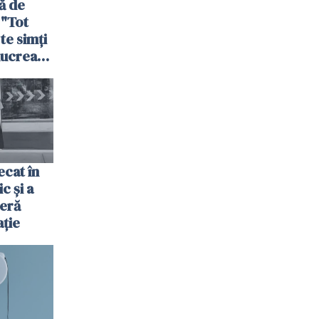
ă de
 "Tot
 te simți
 lucrează
nia,
fel"
cat în
c și a
jeră
ație