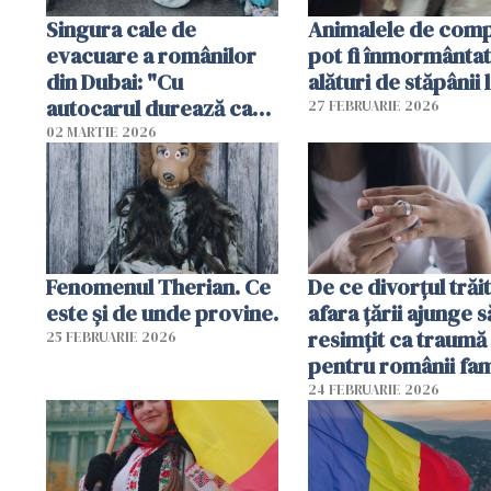
Singura cale de
Animalele de com
evacuare a românilor
pot fi înmormânta
din Dubai: "Cu
alături de stăpânii 
autocarul durează cam
27 FEBRUARIE 2026
două zile"
02 MARTIE 2026
Fenomenul Therian. Ce
De ce divorțul trăit
este și de unde provine.
afara țării ajunge s
resimțit ca traumă
25 FEBRUARIE 2026
pentru românii fami
și tradiționaliști?
24 FEBRUARIE 2026