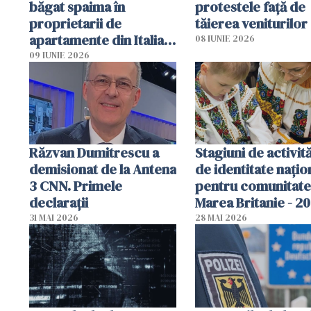
băgat spaima în
protestele faţă de
proprietarii de
tăierea veniturilor
apartamente din Italia.
08 IUNIE 2026
Poliția, sesizată
09 IUNIE 2026
Răzvan Dumitrescu a
Stagiuni de activită
demisionat de la Antena
de identitate națio
3 CNN. Primele
pentru comunitate
declarații
Marea Britanie - 2
31 MAI 2026
28 MAI 2026