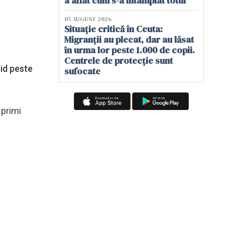
a aflat cum s-a întâmplat totul
05 AUGUST 2026
Situație critică în Ceuta:
Migranții au plecat, dar au lăsat
în urma lor peste 1.000 de copii.
Centrele de protecție sunt
id peste
sufocate
 primi