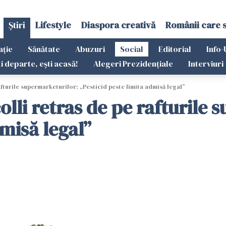
Știri
Lifestyle
Diaspora creativă
Românii care 
ație
Sănătate
Abuzuri
Social
Editorial
Info-
ti departe, ești acasă!
Alegeri Prezidențiale
Interviuri
fturile supermarketurilor: „Pesticid peste limita admisă legal”
lli retras de pe rafturile 
dmisă legal”