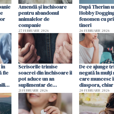
panie
Amendă și închisoare
După Therian 
te
pentru abandonul
Hobby Dogging,
lor
animalelor de
fenomen cu pri
companie
tineri
27 FEBRUARIE 2026
26 FEBRUARIE 2026
 în
Scrisorile trimise
De ce ajunge tr
ă fie
soacrei din închisoare îi
negată la mulți
pot aduce un an
care muncesc î
liști
suplimentar de
diaspora, chiar
închisoare unui român
viața pare mai s
21 FEBRUARIE 2026
20 FEBRUARIE 2026
condamnat în Spania
financiar?