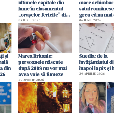
ultimele capitale din
mare schimbar
lume în clasamentul
satul românesc.
„orașelor fericite” din
greu că nu mai 
2026
pe-aici, prin jur
07 IUNIE 2026
06 IUNIE 2026
ți și
Marea Britanie:
Suedia: de la
nală
persoanele născute
învățământul di
a din
după 2008 nu vor mai
înapoi la pix și 
026
avea voie să fumeze
29 APRILIE 2026
29 APRILIE 2026