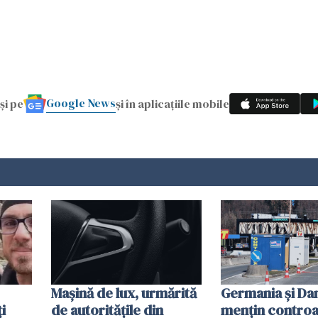
Google News
și pe
și în aplicațiile mobile
Mașină de lux, urmărită
Germania și D
i
de autoritățile din
mențin controal