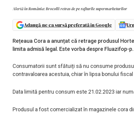
Alertă în România: Brocolli retras de pe rafturile supermarketurilor
Adaugă-ne ca sursă preferată în Google
Urm
Rețeaua Cora a anunțat că retrage produsul Hortex
limita admisă legal. Este vorba despre Fluazifop-p.
Consumatorii sunt sfătuiți să nu consume produsul 
contravaloarea acestuia, chiar în lipsa bonului fisc
Data limită pentru consum este 21.02.2023 iar num
Produsul a fost comercializat în magazinele cora din