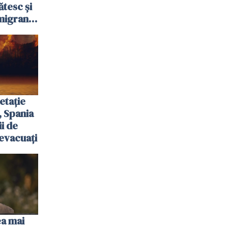
ătesc și
igranții
etație
, Spania
ii de
evacuați
ea mai