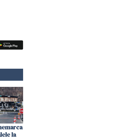
anemarca
ele la