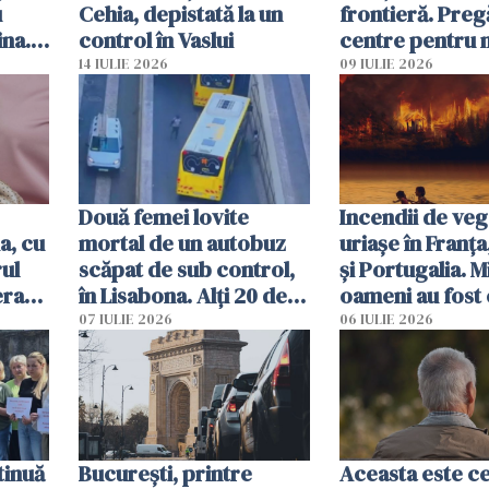
u
Cehia, depistată la un
frontieră. Preg
ina.
control în Vaslui
centre pentru m
caută
respinși din UE
14 IULIE 2026
09 IULIE 2026
Două femei lovite
Incendii de veg
a, cu
mortal de un autobuz
uriașe în Franța
ul
scăpat de sub control,
și Portugalia. M
erau
în Lisabona. Alți 20 de
oameni au fost 
tă
oameni sunt răniți
07 IULIE 2026
06 IULIE 2026
tinuă
București, printre
Aceasta este c