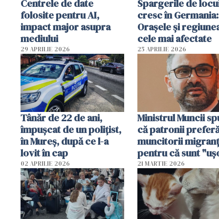
Centrele de date
Spargerile de locu
folosite pentru AI,
cresc în Germania:
impact major asupra
Orașele și regiune
mediului
cele mai afectate
29 APRILIE 2026
25 APRILIE 2026
Tânăr de 22 de ani,
Ministrul Muncii s
împușcat de un polițist,
că patronii prefer
în Mureș, după ce l-a
muncitorii migranț
lovit în cap
pentru că sunt "uş
dispensabili"
02 APRILIE 2026
21 MARTIE 2026