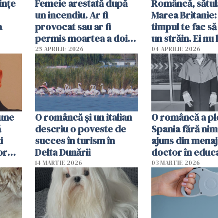
ințe
Femeie arestată după
Româncă, sătul
un incendiu. Ar fi
Marea Britanie:
a
provocat sau ar fi
timpul te fac să
permis moartea a doi
un străin. Ei nu
copii de 1 an și 3 ani
ca noi. În Româ
25 APRILIE 2026
04 APRILIE 2026
oamenii sunt alt
pune
O româncă și un italian
O româncă a ple
ă
descriu o poveste de
Spania fără nimi
i
succes în turism în
ajuns din mena
or
Delta Dunării
doctor în educ
14 MARTIE 2026
03 MARTIE 2026