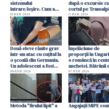
sistemului
după o excursie c
intrare/ieșire. Cum a
cortul pe Transalp
ajuns o femeie să fie
Poliția și familia îi 
19 IULIE 2026
17 IULIE 2026
arestată în Cluj-Napoca
Două eleve rănite grav
Înșelăciune de
într-un atac cu cuțitul la
proporții în Ungari
o școală din Germania.
o româncă în centr
Un adolescent a fost
anchetei. Bătrânii 
arestat
puși să lase la poar
08 IULIE 2026
07 IULIE 2026
genți cu aur și bani
Metoda "firului lipit" a
Angajaţii MIPE con