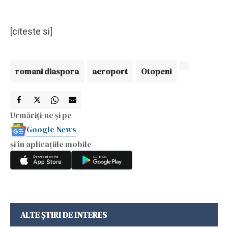
[citeste si]
romani diaspora
aeroport
Otopeni
Urmăriți-ne și pe
Google News
și în aplicațiile mobile
ALTE ȘTIRI DE INTERES