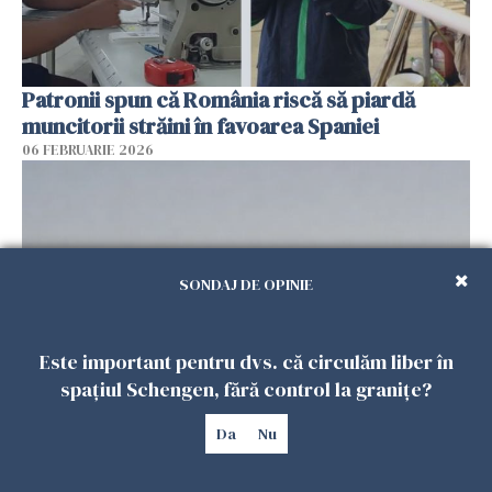
Patronii spun că România riscă să piardă
muncitorii străini în favoarea Spaniei
06 FEBRUARIE 2026
SONDAJ DE OPINIE
Este important pentru dvs. că circulăm liber în
spațiul Schengen, fără control la granițe?
Muncitori români exploatați de clanul „Muti”
Da
Nu
în Spania: 17 arestări în urma unui raid al
poliției