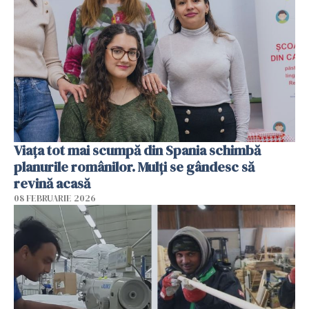
Viața tot mai scumpă din Spania schimbă
planurile românilor. Mulți se gândesc să
revină acasă
08 FEBRUARIE 2026