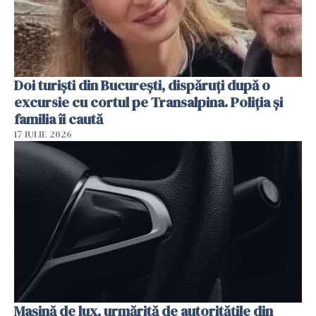
Doi turiști din București, dispăruți după o
excursie cu cortul pe Transalpina. Poliția și
familia îi caută
17 IULIE 2026
Mașină de lux, urmărită de autoritățile din