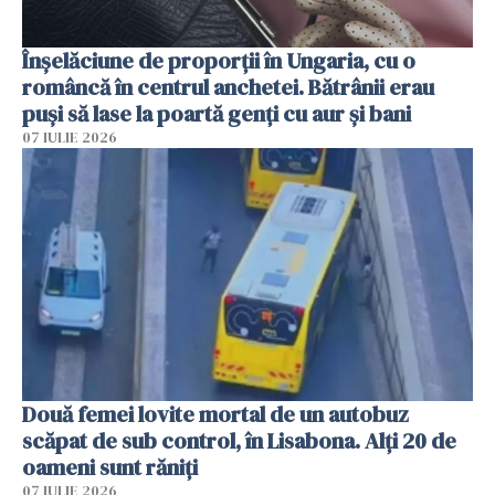
Înșelăciune de proporții în Ungaria, cu o
româncă în centrul anchetei. Bătrânii erau
puși să lase la poartă genți cu aur și bani
07 IULIE 2026
Două femei lovite mortal de un autobuz
scăpat de sub control, în Lisabona. Alți 20 de
oameni sunt răniți
07 IULIE 2026