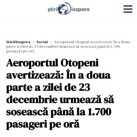
StiriDiaspora
›
Social
›
Aeroportul Otopeni avertizează: În a doua
parte a zilei de 23 decembrie urmează să sosească până la 1.700
pasageri pe oră
Aeroportul Otopeni
avertizează: În a doua
parte a zilei de 23
decembrie urmează să
sosească până la 1.700
pasageri pe oră