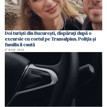
Doi turiști din București, dispăruți după o
excursie cu cortul pe Transalpina. Poliția și
familia îi caută
17 IULIE 2026