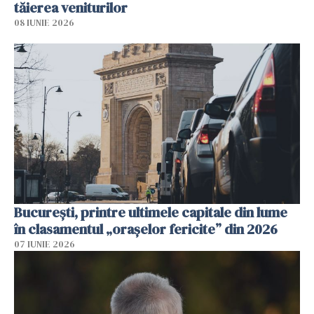
tăierea veniturilor
08 IUNIE 2026
București, printre ultimele capitale din lume
în clasamentul „orașelor fericite” din 2026
07 IUNIE 2026