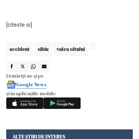
[citeste si]
accident
sibiu
valea oltului
Urmăriți-ne și pe
Google News
și în aplicațiile mobile
ALTE ȘTIRI DE INTERES