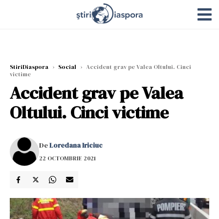
StiriDiaspora
›
Social
›
Accident grav pe Valea Oltului. Cinci
victime
Accident grav pe Valea
Oltului. Cinci victime
De
Loredana Iriciuc
22 OCTOMBRIE 2021