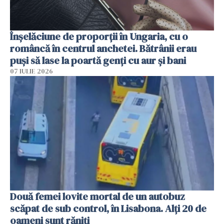
Înșelăciune de proporții în Ungaria, cu o
româncă în centrul anchetei. Bătrânii erau
puși să lase la poartă genți cu aur și bani
07 IULIE 2026
Două femei lovite mortal de un autobuz
scăpat de sub control, în Lisabona. Alți 20 de
oameni sunt răniți