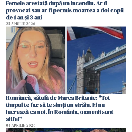
Femeie arestată după un incendiu. Ar fi
provocat sau ar fi permis moartea a doi copii
de 1 an și 3 ani
25 APRILIE 2026
Româncă, sătulă de Marea Britanie: "Tot
timpul te fac să te simți un străin. Ei nu
lucrează ca noi. În România, oamenii sunt
altfel"
04 APRILIE 2026