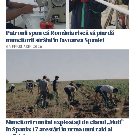
Patronii spun că România riscă să piardă
muncitorii străini în favoarea Spaniei
06 FEBRUARIE 2026
Muncitori români exploatați de clanul „Muti”
în Spania: 17 arestări în urma unui raid al