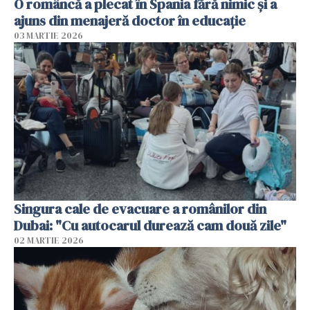
O româncă a plecat în Spania fără nimic și a
ajuns din menajeră doctor în educație
03 MARTIE 2026
Singura cale de evacuare a românilor din
Dubai: "Cu autocarul durează cam două zile"
02 MARTIE 2026