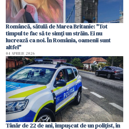
Româncă, sătulă de Marea Britanie: "Tot
timpul te fac să te simți un străin. Ei nu
lucrează ca noi. În România, oamenii sunt
altfel"
04 APRILIE 2026
Tânăr de 22 de ani, împușcat de un polițist, în