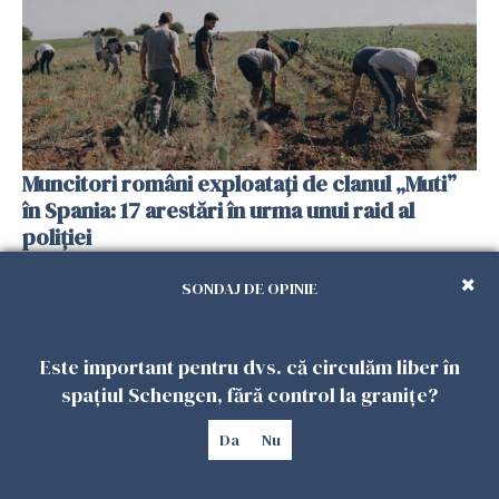
Muncitori români exploatați de clanul „Muti”
în Spania: 17 arestări în urma unui raid al
poliției
04 FEBRUARIE 2026
SONDAJ DE OPINIE
Este important pentru dvs. că circulăm liber în
spațiul Schengen, fără control la granițe?
Da
Nu