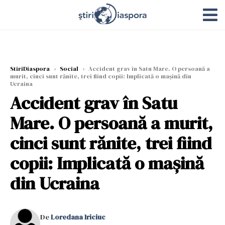
StiriDiaspora
›
Social
›
Accident grav în Satu Mare. O persoană a
murit, cinci sunt rănite, trei fiind copii: Implicată o mașină din
Ucraina
Accident grav în Satu
Mare. O persoană a murit,
cinci sunt rănite, trei fiind
copii: Implicată o mașină
din Ucraina
De
Loredana Iriciuc