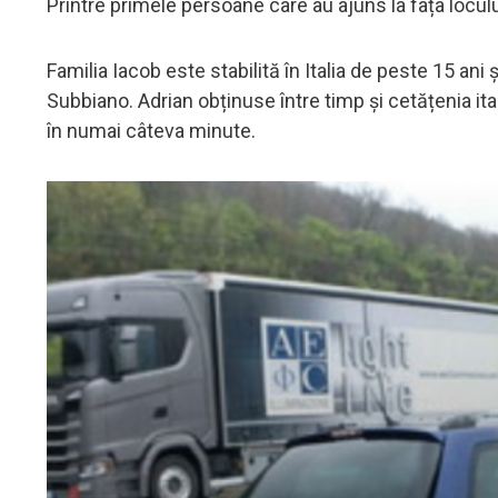
Printre primele persoane care au ajuns la fața locului 
Familia Iacob este stabilită în Italia de peste 15 an
Subbiano. Adrian obținuse între timp și cetățenia it
în numai câteva minute.