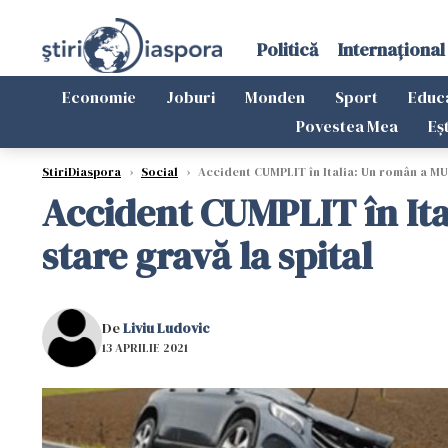
Politică
Internațional
Economie
Joburi
Monden
Sport
Educ
Povestea Mea
Eș
StiriDiaspora
›
Social
›
Accident CUMPLIT în Italia: Un român a MURIT
Accident CUMPLIT în Ital
stare gravă la spital
De
Liviu Ludovic
13 APRILIE 2021