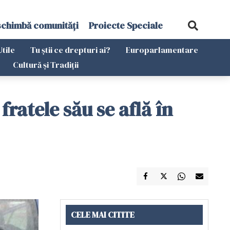
schimbă comunități
Proiecte Speciale
Utile
Tu știi ce drepturi ai?
Europarlamentare
Cultură și Tradiții
ratele său se află în
CELE MAI CITITE