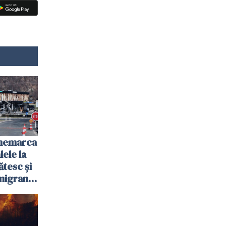
anemarca
ele la
ătesc și
igranții