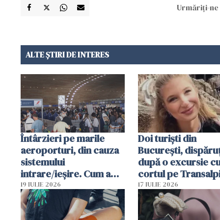
Urmăriți-ne 
ALTE ȘTIRI DE INTERES
Întârzieri pe marile
Doi turiști din
aeroporturi, din cauza
București, dispăruț
sistemului
după o excursie c
intrare/ieșire. Cum a
cortul pe Transalp
ajuns o femeie să fie
Poliția și familia îi 
19 IULIE 2026
17 IULIE 2026
arestată în Cluj-Napoca