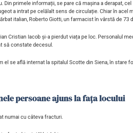
ău. Din primele informații, se pare că mașina a derapat, cel
ugeot a intrat pe celălalt sens de circulație. Chiar în acel
at italian, Roberto Giotti, un farmacist în vârstă de 73 d
ian Cristian Iacob și-a pierdut viața pe loc. Personalul me
cât să constate decesul.
 el se află internat la spitalul Scotte din Siena, în stare f
imele persoane ajuns la fața locului
pat numai cu câteva fracturi.