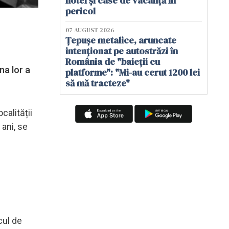
hotel și case de vacanță în
pericol
07 AUGUST 2026
Țepușe metalice, aruncate
intenționat pe autostrăzi în
România de "baieții cu
na lor a
platforme": "Mi-au cerut 1200 lei
să mă tracteze"
calității
 ani, se
cul de