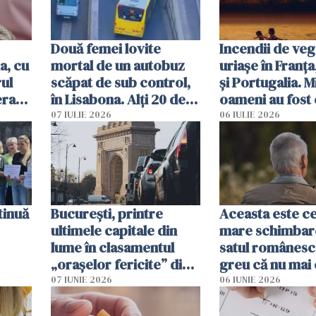
Două femei lovite
Incendii de veg
a, cu
mortal de un autobuz
uriașe în Franța
ul
scăpat de sub control,
și Portugalia. M
erau
în Lisabona. Alți 20 de
oameni au fost 
tă
oameni sunt răniți
07 IULIE 2026
06 IULIE 2026
tinuă
București, printre
Aceasta este c
ultimele capitale din
mare schimbar
lume în clasamentul
satul românesc.
„orașelor fericite” din
greu că nu mai 
2026
pe-aici, prin jur
07 IUNIE 2026
06 IUNIE 2026