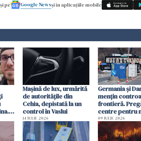
Google News
și pe
și în aplicațiile mobile
Mașină de lux, urmărită
Germania și D
i
de autoritățile din
mențin controal
u
Cehia, depistată la un
frontieră. Preg
ina.
control în Vaslui
centre pentru m
caută
respinși din UE
14 IULIE 2026
09 IULIE 2026