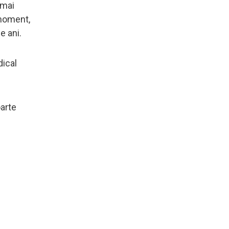
 mai
 moment,
e ani.
dical
oarte