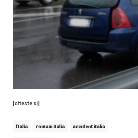
[citeste si]
Italia
romani italia
accident italia