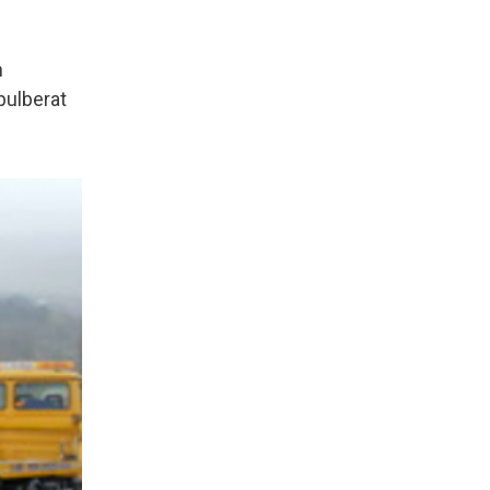
n
pulberat