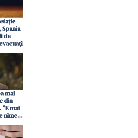
etație
, Spania
ii de
evacuați
ea mai
e din
 ”E mai
e nimeni
”