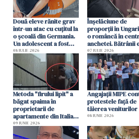
Două eleve rănite grav
Înșelăciune de
într-un atac cu cuțitul la
proporții în Ungari
o școală din Germania.
o româncă în centr
Un adolescent a fost
anchetei. Bătrânii 
arestat
puși să lase la poar
08 IULIE 2026
07 IULIE 2026
genți cu aur și bani
Metoda "firului lipit" a
Angajaţii MIPE con
băgat spaima în
protestele faţă de
proprietarii de
tăierea veniturilor
apartamente din Italia.
08 IUNIE 2026
Poliția, sesizată
09 IUNIE 2026