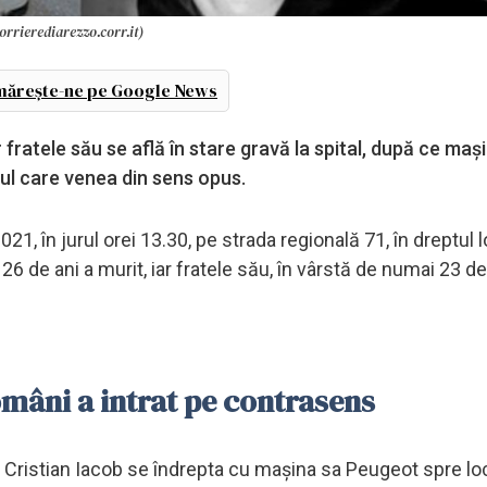
orrierediarezzo.corr.it)
ărește-ne pe Google News
 fratele său se află în stare gravă la spital, după ce mași
icul care venea din sens opus.
021, în jurul orei 13.30, pe strada regională 71, în dreptul lo
 de ani a murit, iar fratele său, în vârstă de numai 23 de
români a intrat pe contrasens
n Cristian Iacob se îndrepta cu mașina sa Peugeot spre lo