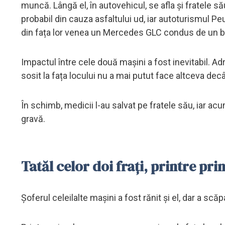
muncă. Lângă el, în autovehicul, se afla și fratele s
probabil din cauza asfaltului ud, iar autoturismul Pe
din fața lor venea un Mercedes GLC condus de un bărb
Impactul între cele două mașini a fost inevitabil. Adr
sosit la fața locului nu a mai putut face altceva de
În schimb, medicii l-au salvat pe fratele său, iar acum
gravă.
Tatăl celor doi frați, printre pr
Șoferul celeilalte mașini a fost rănit și el, dar a scă